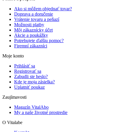
Ako si môžem objednať tovar?
Doprava a doručenie
Vrátenie tovaru a peňazí
Možnosti platby
Môj zákaznícky účet
Akcie a poukážky
Potrebujete ďalšiu pomoc?
Firemní zákazníci
Moje konto
Prihlásiť sa
Registrovať sa
Zabudli ste heslo?
Kde je moja zásielka?
Uplatniť poukaz
Zaujímavosti
Magazín VitalAbo
My a naše životné prostredie
O Vitalabe