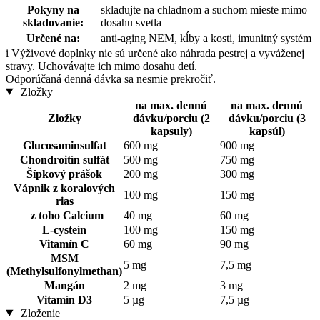
Pokyny na
skladujte na chladnom a suchom mieste mimo
skladovanie:
dosahu svetla
Určené na:
anti-aging NEM, kĺby a kosti, imunitný systém
i
Výživové doplnky nie sú určené ako náhrada pestrej a vyváženej
stravy. Uchovávajte ich mimo dosahu detí.
Odporúčaná denná dávka sa nesmie prekročiť.
Zložky
na max. dennú
na max. dennú
Zložky
dávku/porciu (2
dávku/porciu (3
kapsuly)
kapsúl)
Glucosaminsulfat
600 mg
900 mg
Chondroitín sulfát
500 mg
750 mg
Šípkový prášok
200 mg
300 mg
Vápnik z koralových
100 mg
150 mg
rias
z toho Calcium
40 mg
60 mg
L-cysteín
100 mg
150 mg
Vitamín C
60 mg
90 mg
MSM
5 mg
7,5 mg
(Methylsulfonylmethan)
Mangán
2 mg
3 mg
Vitamín D3
5 µg
7,5 µg
Zloženie