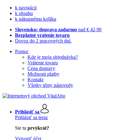
k navigácii
k obsahu
k nákupnému košíku
Slovensko: doprava zadarmo
nad € 42,90
Bezplatné vrátenie tovaru
Dovoz do 2 pracovných dní.
Pomoc
Kde je moja objednávka?
Vrátenie tovaru
Cena dopravy
Možnosti platby
Kontakt
Všetky témy nápovedy
Prihlásiť sa
Prihlásiť sa teraz
Ste tu
prvýkrát?
Vytvoriť účet