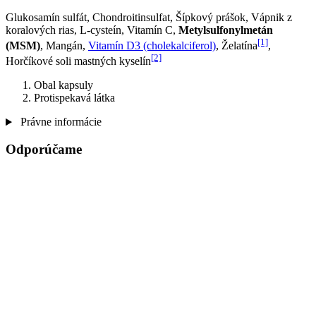
Glukosamín sulfát, Chondroitinsulfat, Šípkový prášok, Vápnik z
koralových rias, L-cysteín, Vitamín C,
Metylsulfonylmetán
[1]
(MSM)
, Mangán,
Vitamín D3 (cholekalciferol)
, Želatína
,
[2]
Horčíkové soli mastných kyselín
Obal kapsuly
Protispekavá látka
Právne informácie
Odporúčame