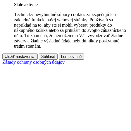
Stále aktívne
Technicky nevyhnutné súbory cookies zabezpečujú len
základné funkcie našej webovej stránky. Používajú sa
napríklad na to, aby ste si mohli vyberať produkty do
nákupného košíka alebo sa prihlásiť do svojho zákazníckeho
účtu. To znamená, že nemôžeme o Vás vyvodzovať žiadne
závery a žiadne výsledné údaje nebudú nikdy poskytnuté
tretím stranám.
Uložiť nastavenia.
Súhlasiť
Len povinné
Zásady ochrany osobných údajov