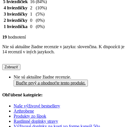
5 hviezdičiek
16
(84%)
4 hviezdičky
2
(10%)
3 hviezdičky
1
(5%)
2 hviezdičky
0
(0%)
1 hviezdička
0
(0%)
19
hodnotení
Nie sú aktuálne žiadne recenzie v jazyku: slovenčina. K dispozícii je
14 recenzií v iných jazykoch.
Zobraziť
Nie sú aktuálne žiadne recenzie.
Buďte prvý a ohodnoťte tento produkt.
Obľúbené kategórie:
Naše výživové bestsellery
Arthrobene
Produkty zo šípok
Rastlinné doplnky stravy
Výživové doplnky na kosti vo forme kapsúl 50+