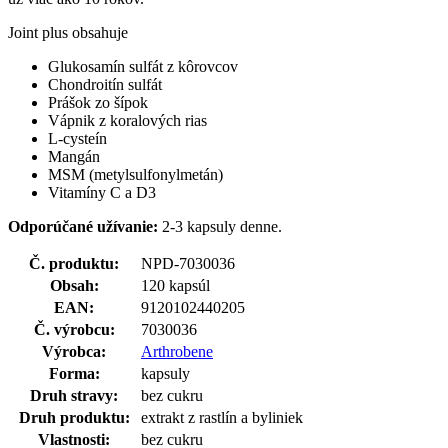
Joint plus obsahuje
Glukosamín sulfát z kôrovcov
Chondroitín sulfát
Prášok zo šípok
Vápnik z koralových rias
L-cysteín
Mangán
MSM (metylsulfonylmetán)
Vitamíny C a D3
Odporúčané užívanie:
2-3 kapsuly denne.
Č. produktu:
NPD-7030036
Obsah:
120 kapsúl
EAN:
9120102440205
Č. výrobcu:
7030036
Výrobca:
Arthrobene
Forma:
kapsuly
Druh stravy:
bez cukru
Druh produktu:
extrakt z rastlín a byliniek
Vlastnosti:
bez cukru