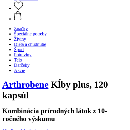
Značky
Špeciálne potreby
Živiny
Diéta a chudnutie
Šport
Potraviny
Telo
Darčeky
Akcie
Arthrobene
Kĺby plus, 120
kapsúl
Kombinácia prírodných látok z 10-
ročného výskumu