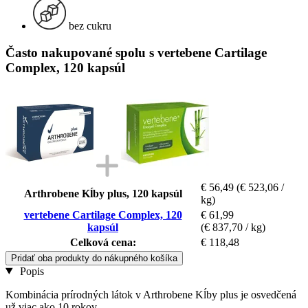
bez cukru
Často nakupované spolu s vertebene Cartilage
Complex, 120 kapsúl
€ 56,49
(€ 523,06 /
Arthrobene Kĺby plus, 120 kapsúl
kg)
vertebene Cartilage Complex, 120
€ 61,99
kapsúl
(€ 837,70 / kg)
Celková cena:
€ 118,48
Pridať oba produkty do nákupného košíka
Popis
Kombinácia prírodných látok v Arthrobene Kĺby plus je osvedčená
už viac ako 10 rokov.