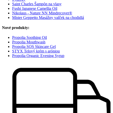
Saint Charles Šampón na vlasy
Fushi Japanese Camellia Oil
Nikolaus - Nature NN Mindrecover®
Mister Geppetto Masážny valček na chodidlá
Nové produkty:
Propolia Soothing Oil
Propolia Mouthwash
Propolia SOS Skincare Gel
STYX Telový krém s aróniou
Propolia Organic Evening Syrup