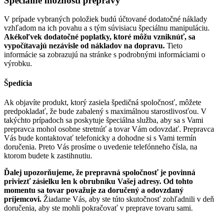
Špeciálne možnosti prepravy
V prípade vybraných položiek budú účtované dodatočné náklady
vzhľadom na ich povahu a s tým súvisiacu špeciálnu manipuláciu.
Akékoľvek dodatočné poplatky, ktoré môžu vzniknúť, sa
vypočítavajú nezávisle od nákladov na dopravu.
Tieto
informácie sa zobrazujú na stránke s podrobnými informáciami o
výrobku.
Špedícia
Ak objavíte produkt, ktorý zasiela špedičná spoločnosť, môžete
predpokladať, že bude zabalený s maximálnou starostlivosťou. V
takýchto prípadoch sa poskytuje špeciálna služba, aby sa s Vami
prepravca mohol osobne stretnúť a tovar Vám odovzdať. Prepravca
Vás bude kontaktovať telefonicky a dohodne si s Vami termín
doručenia. Preto Vás prosíme o uvedenie telefónneho čísla, na
ktorom budete k zastihnutiu.
Ďalej upozorňujeme, že prepravná spoločnosť je povinná
priviezť zásielku len k obrubníku Vašej adresy. Od tohto
momentu sa tovar považuje za doručený a odovzdaný
príjemcovi.
Žiadame Vás, aby ste túto skutočnosť zohľadnili v deň
doručenia, aby ste mohli pokračovať v preprave tovaru sami.