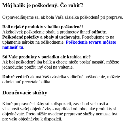
Môj balík je poškodený. Čo robiť?
Ospravedlňujeme sa, ak bola Vaša zásielka poškodená pri preprave.
Boli nejaké produkty v balíku poškodené?
Akékoľvek poškodenie obalu a predmetov ihneď
odfoťte
.
Poškodené položky a obaly si uschovajte.
Potrebujeme to na
uplatnenie nároku na odškodnenie.
Poškodenie tovaru môžete
nahlásiť tu
.
Sú Vaše produkty v poriadku ale krabica nie?
Ak bol poškodený iba balík a chcete niečo poslať naspäť, môžete
jednoducho použiť iný obal na vrátenie.
Dobré vedieť:
ak má Vaša zásielka viditeľné poškodenie, môžete
odmietnuť prevztaie balíka.
Doručovacie služby
Ktoré prepravné služby sú k dispozícii, závisí od veľkosti a
vlastností vašej objednávky - napríklad od toho, aké produkty si
objednávate. Preto nižšie uvedené prepravné služby nemusia byť
pre vašu objednávku k dispozícii.