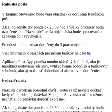
Rakúska pošta
V krajine: Slovensko bude vaša objednávka doručená Rakúskou
poštou.
Ak si objednáte do: pondelok 23:59 hod a všetky produkty budú
označené ako "Na sklade", vaša objednávka bude spracovaná a
zabalená čo najrýchlejšie.
Po odoslaní bude tovar doručený do 3 pracovných dní.
Viac informácií o službách pre príjem balíkov nájdete
tu.
Aplikácia Post-App ponúka mnoho užitočných funkcií, ako je
napríklad sledovanie zásielky, vyhľadávanie pobočiek a balíkových
schránok, ako aj možnosť dohodnúť si alternatívne doručenie.
Fedex Priority
Našli ste darček na poslednú chvíľu alebo sa už neviete dočkať,
kedy vám príde objednávka? V krajine Slovensko máte možnosť
nechať si objednávku doručiť expresne.
Ak si objednáte do: pondelok 23:59 hod a všetky produkty budú