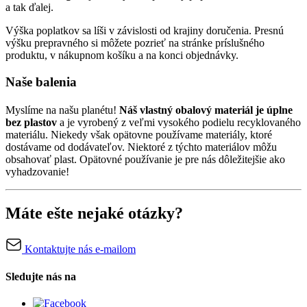
a tak ďalej.
Výška poplatkov sa líši v závislosti od krajiny doručenia. Presnú
výšku prepravného si môžete pozrieť na stránke príslušného
produktu, v nákupnom košíku a na konci objednávky.
Naše balenia
Myslíme na našu planétu!
Náš vlastný obalový materiál je úplne
bez plastov
a je vyrobený z veľmi vysokého podielu recyklovaného
materiálu. Niekedy však opätovne používame materiály, ktoré
dostávame od dodávateľov. Niektoré z týchto materiálov môžu
obsahovať plast. Opätovné používanie je pre nás dôležitejšie ako
vyhadzovanie!
Máte ešte nejaké otázky?
Kontaktujte nás e-mailom
Sledujte nás na