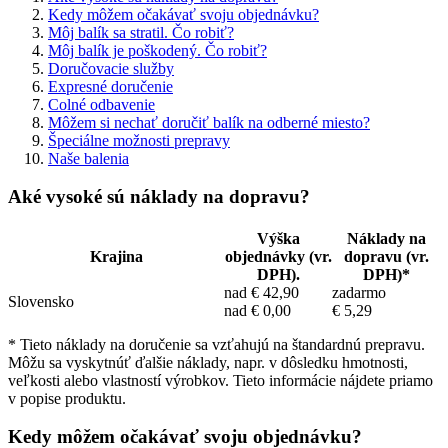
Kedy môžem očakávať svoju objednávku?
Môj balík sa stratil. Čo robiť?
Môj balík je poškodený. Čo robiť?
Doručovacie služby
Expresné doručenie
Colné odbavenie
Môžem si nechať doručiť balík na odberné miesto?
Špeciálne možnosti prepravy
Naše balenia
Aké vysoké sú náklady na dopravu?
Výška
Náklady na
Krajina
objednávky (vr.
dopravu (vr.
DPH).
DPH)*
nad € 42,90
zadarmo
Slovensko
nad € 0,00
€ 5,29
* Tieto náklady na doručenie sa vzťahujú na štandardnú prepravu.
Môžu sa vyskytnúť ďalšie náklady, napr. v dôsledku hmotnosti,
veľkosti alebo vlastností výrobkov. Tieto informácie nájdete priamo
v popise produktu.
Kedy môžem očakávať svoju objednávku?