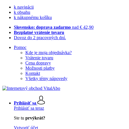
k navigácii
k obsahu
k nákupnému košíku
Slovensko: doprava zadarmo
nad € 42,90
Bezplatné vrátenie tovaru
Dovoz do 2 pracovných dní.
Pomoc
Kde je moja objednávka?
Vrátenie tovaru
Cena dopravy
Možnosti platby
Kontakt
Všetky témy nápovedy
Prihlásiť sa
Prihlásiť sa teraz
Ste tu
prvýkrát?
Vytvoriť účet