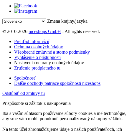
Zmena krajiny/jazyka
© 2010-2026
niceshops GmbH
- All rights reserved.
Prehľad informácií
Ochrana osobných údajov
Všeobecné zmluvné a storno podmienky
Vyhlásenie o prístupnosti
Nastavenia ochrany osobných údajov
Zrušenie predplatného tu
Spoločnosť
Ďalšie obchody patriace spoločnosti niceshops
Odstúpiť od zmluvy tu
Prispôsobte si zážitok z nakupovania
Iba s vaším súhlasom používame súbory cookies a iné technológie,
aby sme vám mohli ponúknuť personalizovaný nákupný zážitok.
Na tento účel zhromažďujeme údaje o našich používateľoch, ich