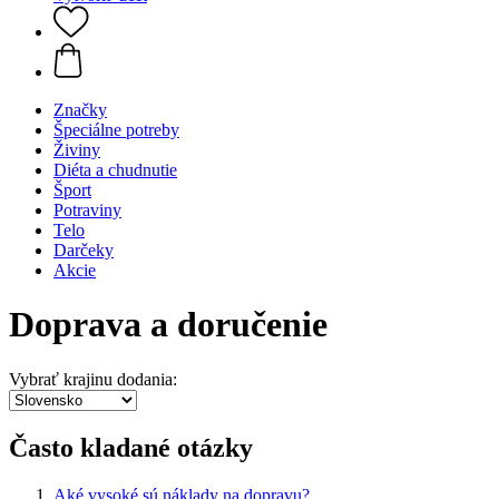
Značky
Špeciálne potreby
Živiny
Diéta a chudnutie
Šport
Potraviny
Telo
Darčeky
Akcie
Doprava a doručenie
Vybrať krajinu dodania:
Často kladané otázky
Aké vysoké sú náklady na dopravu?