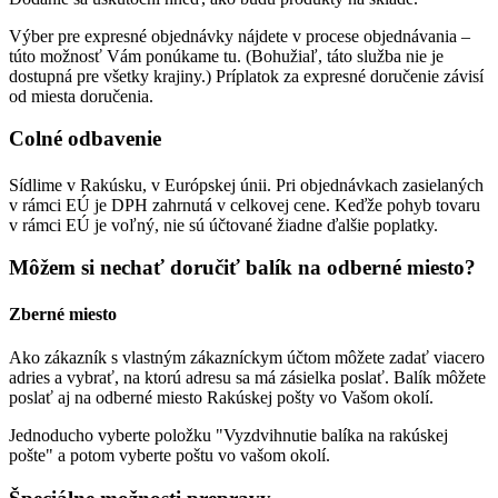
Výber pre expresné objednávky nájdete v procese objednávania –
túto možnosť Vám ponúkame tu. (Bohužiaľ, táto služba nie je
dostupná pre všetky krajiny.) Príplatok za expresné doručenie závisí
od miesta doručenia.
Colné odbavenie
Sídlime v Rakúsku, v Európskej únii. Pri objednávkach zasielaných
v rámci EÚ je DPH zahrnutá v celkovej cene. Keďže pohyb tovaru
v rámci EÚ je voľný, nie sú účtované žiadne ďalšie poplatky.
Môžem si nechať doručiť balík na odberné miesto?
Zberné miesto
Ako zákazník s vlastným zákazníckym účtom môžete zadať viacero
adries a vybrať, na ktorú adresu sa má zásielka poslať. Balík môžete
poslať aj na odberné miesto Rakúskej pošty vo Vašom okolí.
Jednoducho vyberte položku "Vyzdvihnutie balíka na rakúskej
pošte" a potom vyberte poštu vo vašom okolí.