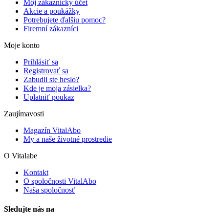
Môj zákaznícky účet
Akcie a poukážky
Potrebujete ďalšiu pomoc?
Firemní zákazníci
Moje konto
Prihlásiť sa
Registrovať sa
Zabudli ste heslo?
Kde je moja zásielka?
Uplatniť poukaz
Zaujímavosti
Magazín VitalAbo
My a naše životné prostredie
O Vitalabe
Kontakt
O spoločnosti VitalAbo
Naša spoločnosť
Sledujte nás na