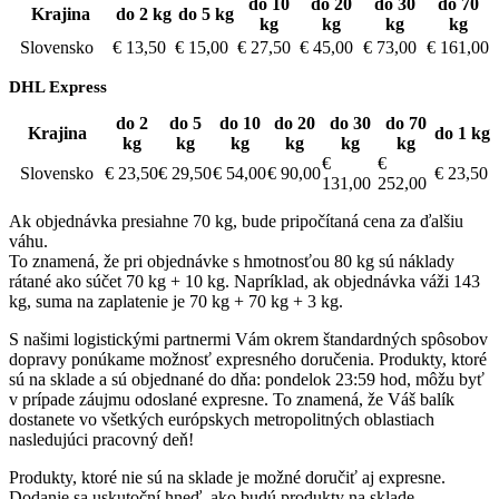
do 10
do 20
do 30
do 70
Krajina
do 2 kg
do 5 kg
kg
kg
kg
kg
Slovensko
€ 13,50
€ 15,00
€ 27,50
€ 45,00
€ 73,00
€ 161,00
DHL Express
do 2
do 5
do 10
do 20
do 30
do 70
Krajina
do 1 kg
kg
kg
kg
kg
kg
kg
€
€
Slovensko
€ 23,50
€ 29,50
€ 54,00
€ 90,00
€ 23,50
131,00
252,00
Ak objednávka presiahne 70 kg, bude pripočítaná cena za ďalšiu
váhu.
To znamená, že pri objednávke s hmotnosťou 80 kg sú náklady
rátané ako súčet 70 kg + 10 kg. Napríklad, ak objednávka váži 143
kg, suma na zaplatenie je 70 kg + 70 kg + 3 kg.
S našimi logistickými partnermi Vám okrem štandardných spôsobov
dopravy ponúkame možnosť expresného doručenia. Produkty, ktoré
sú na sklade a sú objednané do dňa: pondelok 23:59 hod, môžu byť
v prípade záujmu odoslané expresne. To znamená, že Váš balík
dostanete vo všetkých európskych metropolitných oblastiach
nasledujúci pracovný deň!
Produkty, ktoré nie sú na sklade je možné doručiť aj expresne.
Dodanie sa uskutoční hneď, ako budú produkty na sklade.