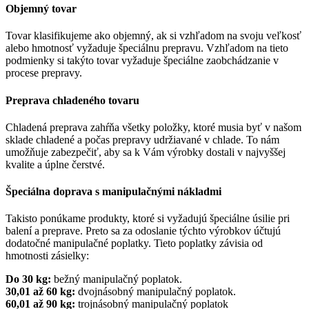
Objemný tovar
Tovar klasifikujeme ako objemný, ak si vzhľadom na svoju veľkosť
alebo hmotnosť vyžaduje špeciálnu prepravu. Vzhľadom na tieto
podmienky si takýto tovar vyžaduje špeciálne zaobchádzanie v
procese prepravy.
Preprava chladeného tovaru
Chladená preprava zahŕňa všetky položky, ktoré musia byť v našom
sklade chladené a počas prepravy udržiavané v chlade. To nám
umožňuje zabezpečiť, aby sa k Vám výrobky dostali v najvyššej
kvalite a úplne čerstvé.
Špeciálna doprava s manipulačnými nákladmi
Takisto ponúkame produkty, ktoré si vyžadujú špeciálne úsilie pri
balení a preprave. Preto sa za odoslanie týchto výrobkov účtujú
dodatočné manipulačné poplatky. Tieto poplatky závisia od
hmotnosti zásielky:
Do 30 kg:
bežný manipulačný poplatok.
30,01 až 60 kg:
dvojnásobný manipulačný poplatok.
60,01 až 90 kg:
trojnásobný manipulačný poplatok