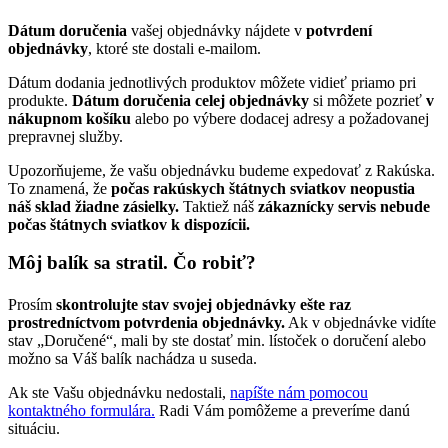
Dátum doručenia
vašej objednávky nájdete v
potvrdení
objednávky
, ktoré ste dostali e-mailom.
Dátum dodania jednotlivých produktov môžete vidieť priamo pri
produkte.
Dátum doručenia celej objednávky
si môžete pozrieť
v
nákupnom košíku
alebo po výbere dodacej adresy a požadovanej
prepravnej služby.
Upozorňujeme, že vašu objednávku budeme expedovať z Rakúska.
To znamená, že
počas rakúskych štátnych sviatkov neopustia
náš sklad žiadne zásielky.
Taktiež náš
zákaznícky servis nebude
počas štátnych sviatkov k dispozícii.
Môj balík sa stratil. Čo robiť?
Prosím
skontrolujte stav svojej objednávky ešte raz
prostredníctvom potvrdenia objednávky.
Ak v objednávke vidíte
stav „Doručené“, mali by ste dostať min. lístoček o doručení alebo
možno sa Váš balík nachádza u suseda.
Ak ste Vašu objednávku nedostali,
napíšte nám pomocou
kontaktného formulára.
Radi Vám pomôžeme a preveríme danú
situáciu.