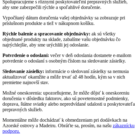
Spolupracujeme s rôznymi poskytovateľmi prepravných služieb,
aby sme zabezpečili rýchle a spoľahlivé doručenie.
Vypočítaný dátum doručenia vašej objednávky sa zobrazuje pri
príslušnom produkte a tiež v nákupnom košíku.
Rýchle balenie a spracovanie objednávky:
ak sú všetky
objednané produkty na sklade, zabalíme vašu objednávku čo
najrýchlejšie, aby sme urýchlili jej odoslanie.
Potvrdenie o odoslaní:
večer v deň odoslania dostanete e-mailom
potvrdenie o odoslaní s osobným číslom na sledovanie zásielky.
Sledovanie zásielky:
informácie o sledovaní zásielky sa nemusia
aktualizovať okamžite a môže trvať až 48 hodín, kým sa v nich
premietne najnovší stav.
Možné oneskorenia: upozorňujeme, že môže dôjsť k oneskoreniu
doručenia v dôsledku faktorov, ako sú poveternostné podmienky,
doprava, štátne sviatky alebo nepredvídané udalosti u poskytovateľa
prepravných služieb.
Momentálne môže dochádzať k obmedzeniam pri dodávkach na
Azorské ostrovy a Madeiru. Obráťte sa, prosím, na našu
zákaznícku
podporu.