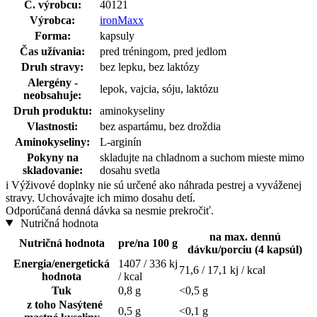
Č. výrobcu:
40121
Výrobca:
ironMaxx
Forma:
kapsuly
Čas užívania:
pred tréningom, pred jedlom
Druh stravy:
bez lepku, bez laktózy
Alergény -
lepok, vajcia, sóju, laktózu
neobsahuje:
Druh produktu:
aminokyseliny
Vlastnosti:
bez aspartámu, bez droždia
Aminokyseliny:
L-arginín
Pokyny na
skladujte na chladnom a suchom mieste mimo
skladovanie:
dosahu svetla
i
Výživové doplnky nie sú určené ako náhrada pestrej a vyváženej
stravy. Uchovávajte ich mimo dosahu detí.
Odporúčaná denná dávka sa nesmie prekročiť.
Nutričná hodnota
na max. dennú
Nutričná hodnota
pre/na 100 g
dávku/porciu (4 kapsúl)
Energia/energetická
1407 / 336 kj
71,6 / 17,1 kj / kcal
hodnota
/ kcal
Tuk
0,8 g
<0,5 g
z toho Nasýtené
0,5 g
<0,1 g