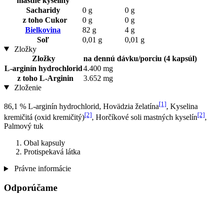
mastné kyseliny
Sacharidy
0 g
0 g
z toho Cukor
0 g
0 g
Bielkovina
82 g
4 g
Soľ
0,01 g
0,01 g
Zložky
Zložky
na dennú dávku/porciu (4 kapsúl)
L-arginín hydrochlorid
4.400 mg
z toho L-Arginin
3.652 mg
Zloženie
[1]
86,1 % L-arginín hydrochlorid, Hovädzia želatína
, Kyselina
[2]
[2]
kremičitá (oxid kremičitý)
, Horčíkové soli mastných kyselín
,
Palmový tuk
Obal kapsuly
Protispekavá látka
Právne informácie
Odporúčame