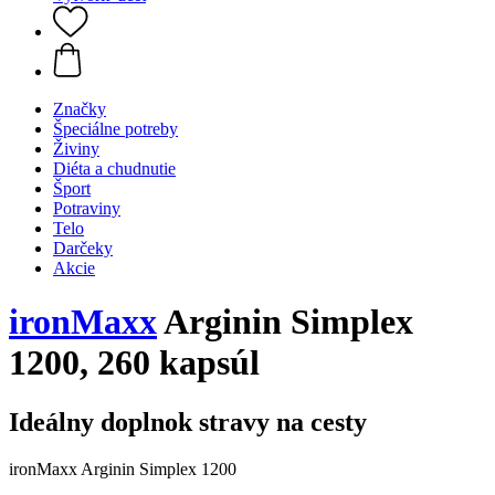
Značky
Špeciálne potreby
Živiny
Diéta a chudnutie
Šport
Potraviny
Telo
Darčeky
Akcie
ironMaxx
Arginin Simplex
1200, 260 kapsúl
Ideálny doplnok stravy na cesty
ironMaxx Arginin Simplex 1200