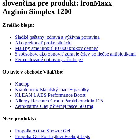
slovenčina pre produkt: ironMaxx
Arginin Simplex 1200
Z nášho blogu:
Sladké gaštany: zdravá a výživná potravina
Ako prekonať prokrastináciu
Mali by sme urobiť 10 000 krokov denne?
5 spôsobov, ako obnoviť zdravie čriev po liečbe antibiotikami
Fermentované potraviny - čo to je?
Objavte v obchode VitalAbo:
Kneipp
Kräutermax Islandský mach+ pastilky
KLEAN LABS Performance Boost
Allergy Research Group ParaMicrocidin 125
ZeinPharma Olej z čiernej rasce 500 mg
Nové produkty:
Propolia Active Shower Gel
Propolia Gel For Lighter Feeling Legs