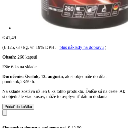
€ 41,49
(
€ 125,73 / kg
, vr. 19% DPH.
-
plus náklady na dopravu
)
Obsah:
260 kapsúl
Ešte 6 ks na sklade
Doručenie: štvrtok, 13. augusta
, ak si objednáte do dňa:
pondelok,23:59 h
.
Na sklade zostáva už len 6 ks tohto produktu. Ďalšie sú na ceste. Ak
si objednáte viac kusov, môže to ovplyvniť dátum dodania.
Pridať do košíka
Slovensko: doprava zadarmo
nad € 42,90