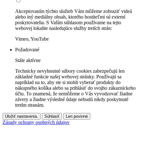
Akceptovaním týchto služieb Vám môžeme zobraziť videá
alebo iný mediálny obsah, ktorého hostiteľmi sú externí
poskytovatelia. S Vaším súhlasom používame na tejto
webovej lokalite nasledujúce služby tretích strán:
Vimeo, YouTube
Požadované
Stále aktívne
Technicky nevyhnutné súbory cookies zabezpečujú len
základné funkcie našej webovej stránky. Používajú sa
napríklad na to, aby ste si mohli vyberať produkty do
nákupného košíka alebo sa prihlásiť do svojho zákazníckeho
účtu. To znamená, že nemôžeme o Vás vyvodzovať žiadne
závery a žiadne výsledné údaje nebudú nikdy poskytnuté
tretím stranám.
Uložiť nastavenia.
Súhlasiť
Len povinné
Zásady ochrany osobných údajov