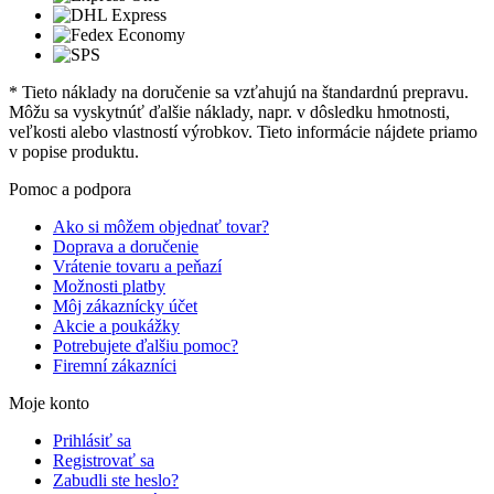
* Tieto náklady na doručenie sa vzťahujú na štandardnú prepravu.
Môžu sa vyskytnúť ďalšie náklady, napr. v dôsledku hmotnosti,
veľkosti alebo vlastností výrobkov. Tieto informácie nájdete priamo
v popise produktu.
Pomoc a podpora
Ako si môžem objednať tovar?
Doprava a doručenie
Vrátenie tovaru a peňazí
Možnosti platby
Môj zákaznícky účet
Akcie a poukážky
Potrebujete ďalšiu pomoc?
Firemní zákazníci
Moje konto
Prihlásiť sa
Registrovať sa
Zabudli ste heslo?