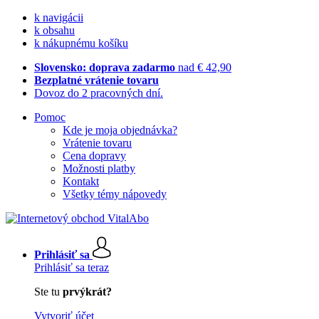
k navigácii
k obsahu
k nákupnému košíku
Slovensko: doprava zadarmo
nad € 42,90
Bezplatné vrátenie tovaru
Dovoz do 2 pracovných dní.
Pomoc
Kde je moja objednávka?
Vrátenie tovaru
Cena dopravy
Možnosti platby
Kontakt
Všetky témy nápovedy
Prihlásiť sa
Prihlásiť sa teraz
Ste tu
prvýkrát?
Vytvoriť účet