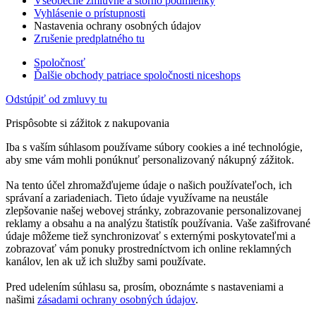
Všeobecné zmluvné a storno podmienky
Vyhlásenie o prístupnosti
Nastavenia ochrany osobných údajov
Zrušenie predplatného tu
Spoločnosť
Ďalšie obchody patriace spoločnosti niceshops
Odstúpiť od zmluvy tu
Prispôsobte si zážitok z nakupovania
Iba s vaším súhlasom používame súbory cookies a iné technológie,
aby sme vám mohli ponúknuť personalizovaný nákupný zážitok.
Na tento účel zhromažďujeme údaje o našich používateľoch, ich
správaní a zariadeniach. Tieto údaje využívame na neustále
zlepšovanie našej webovej stránky, zobrazovanie personalizovanej
reklamy a obsahu a na analýzu štatistík používania. Vaše zašifrované
údaje môžeme tiež synchronizovať s externými poskytovateľmi a
zobrazovať vám ponuky prostredníctvom ich online reklamných
kanálov, len ak už ich služby sami používate.
Pred udelením súhlasu sa, prosím, oboznámte s nastaveniami a
našimi
zásadami ochrany osobných údajov
.