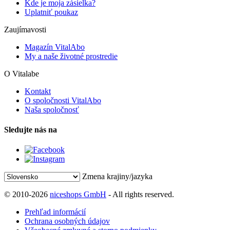
Kde je moja zásielka?
Uplatniť poukaz
Zaujímavosti
Magazín VitalAbo
My a naše životné prostredie
O Vitalabe
Kontakt
O spoločnosti VitalAbo
Naša spoločnosť
Sledujte nás na
Zmena krajiny/jazyka
© 2010-2026
niceshops GmbH
- All rights reserved.
Prehľad informácií
Ochrana osobných údajov