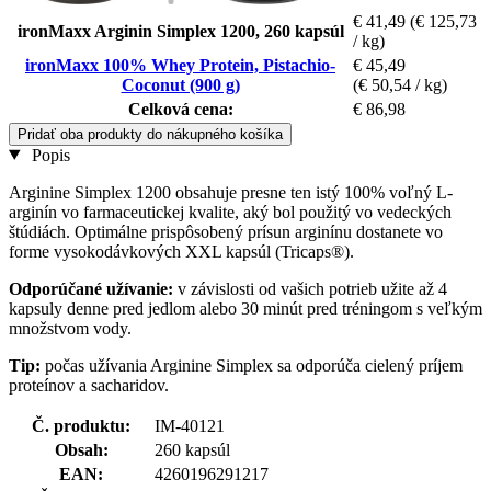
€ 41,49
(€ 125,73
ironMaxx Arginin Simplex 1200, 260 kapsúl
/ kg)
ironMaxx 100% Whey Protein, Pistachio-
€ 45,49
Coconut (900 g)
(€ 50,54 / kg)
Celková cena:
€ 86,98
Pridať oba produkty do nákupného košíka
Popis
Arginine Simplex 1200 obsahuje presne ten istý 100% voľný L-
arginín vo farmaceutickej kvalite, aký bol použitý vo vedeckých
štúdiách. Optimálne prispôsobený prísun arginínu dostanete vo
forme vysokodávkových XXL kapsúl (Tricaps®).
Odporúčané užívanie:
v závislosti od vašich potrieb užite až 4
kapsuly denne pred jedlom alebo 30 minút pred tréningom s veľkým
množstvom vody.
Tip:
počas užívania Arginine Simplex sa odporúča cielený príjem
proteínov a sacharidov.
Č. produktu:
IM-40121
Obsah:
260 kapsúl
EAN:
4260196291217