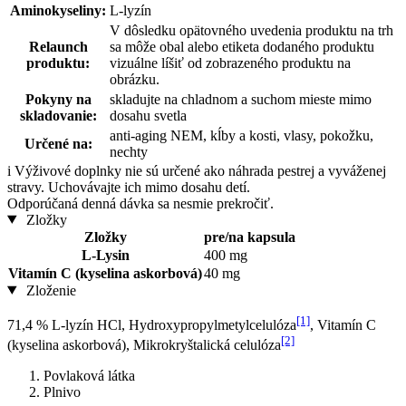
Aminokyseliny:
L-lyzín
V dôsledku opätovného uvedenia produktu na trh
Relaunch
sa môže obal alebo etiketa dodaného produktu
produktu:
vizuálne líšiť od zobrazeného produktu na
obrázku.
Pokyny na
skladujte na chladnom a suchom mieste mimo
skladovanie:
dosahu svetla
anti-aging NEM, kĺby a kosti, vlasy, pokožku,
Určené na:
nechty
i
Výživové doplnky nie sú určené ako náhrada pestrej a vyváženej
stravy. Uchovávajte ich mimo dosahu detí.
Odporúčaná denná dávka sa nesmie prekročiť.
Zložky
Zložky
pre/na kapsula
L-Lysin
400 mg
Vitamín C (kyselina askorbová)
40 mg
Zloženie
[1]
71,4 % L-lyzín HCl, Hydroxypropylmetylcelulóza
, Vitamín C
[2]
(kyselina askorbová), Mikrokryštalická celulóza
Povlaková látka
Plnivo