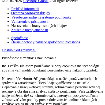
© 2010-2026
niceshops GmbH
- All rights reserved.
Prehľad informácií
Ochrana osobných údajov
Všeobecné zmluvné a storno podmienky
Vyhlásenie o prístupnosti
Nastavenia ochrany osobných údajov
Zrušenie predplatného tu
Spoločnosť
Ďalšie obchody patriace spoločnosti niceshops
Odstúpiť od zmluvy tu
Prispôsobte si zážitok z nakupovania
Iba s vaším súhlasom používame súbory cookies a iné technológie,
aby sme vám mohli ponúknuť personalizovaný nákupný zážitok.
Na tento účel zhromažďujeme údaje o našich používateľoch, ich
správaní a zariadeniach. Tieto údaje využívame na neustále
zlepšovanie našej webovej stránky, zobrazovanie personalizovanej
reklamy a obsahu a na analýzu štatistík používania. Vaše zašifrované
údaje môžeme tiež synchronizovať s externými poskytovateľmi a
zobrazovať vám ponuky prostredníctvom ich online reklamných
kanálov, len ak už ich služby sami používate.