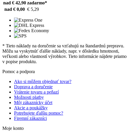
nad € 42,90
zadarmo*
nad € 0,00
€ 5,29
* Tieto náklady na doručenie sa vzťahujú na štandardnú prepravu.
Môžu sa vyskytnúť ďalšie náklady, napr. v dôsledku hmotnosti,
veľkosti alebo vlastností výrobkov. Tieto informácie nájdete priamo
v popise produktu.
Pomoc a podpora
Ako si môžem objednať tovar?
Doprava a doručenie
Vrátenie tovaru a peňazí
Možnosti platby
Môj zákaznícky účet
Akcie a poukážky
Potrebujete ďalšiu pomoc?
Firemní zákazníci
Moje konto