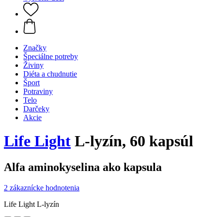
Značky
Špeciálne potreby
Živiny
Diéta a chudnutie
Šport
Potraviny
Telo
Darčeky
Akcie
Life Light
L-lyzín, 60 kapsúl
Alfa aminokyselina ako kapsula
2 zákaznícke hodnotenia
Life Light L-lyzín