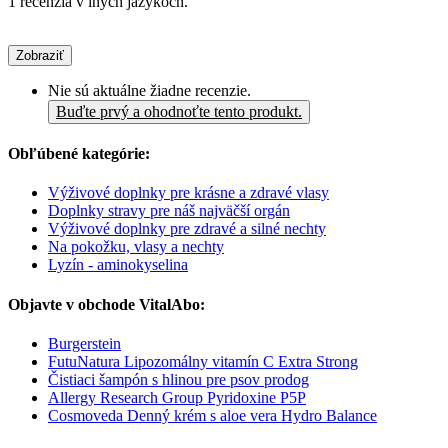
1 recenzia v iných jazykoch.
Zobraziť
Nie sú aktuálne žiadne recenzie.
Buďte prvý a ohodnoťte tento produkt.
Obľúbené kategórie:
Výživové doplnky pre krásne a zdravé vlasy
Doplnky stravy pre náš najväčší orgán
Výživové doplnky pre zdravé a silné nechty
Na pokožku, vlasy a nechty
Lyzín - aminokyselina
Objavte v obchode VitalAbo:
Burgerstein
FutuNatura Lipozomálny vitamín C Extra Strong
Čistiaci šampón s hlinou pre psov prodog
Allergy Research Group Pyridoxine P5P
Cosmoveda Denný krém s aloe vera Hydro Balance