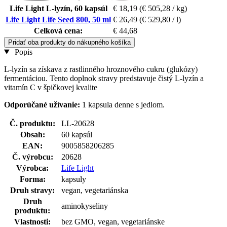
Life Light L-lyzín, 60 kapsúl
€ 18,19
(€ 505,28 / kg)
Life Light Life Seed 800, 50 ml
€ 26,49
(€ 529,80 / l)
Celková cena:
€ 44,68
Pridať oba produkty do nákupného košíka
Popis
L-lyzín sa získava z rastlinného hroznového cukru (glukózy)
fermentáciou. Tento doplnok stravy predstavuje čistý L-lyzín a
vitamín C v špičkovej kvalite
Odporúčané užívanie:
1 kapsula denne s jedlom.
Č. produktu:
LL-20628
Obsah:
60 kapsúl
EAN:
9005858206285
Č. výrobcu:
20628
Výrobca:
Life Light
Forma:
kapsuly
Druh stravy:
vegan, vegetariánska
Druh
aminokyseliny
produktu:
Vlastnosti:
bez GMO, vegan, vegetariánske