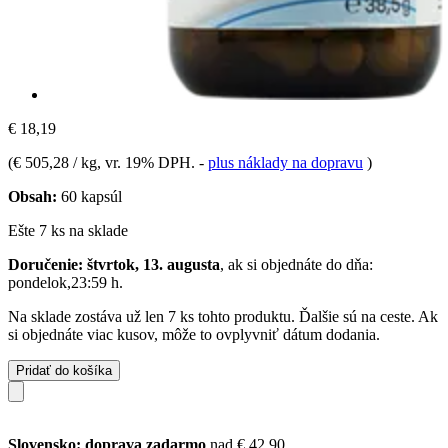
€ 18,19
(
€ 505,28 / kg
, vr. 19% DPH.
-
plus náklady na dopravu
)
Obsah:
60 kapsúl
Ešte 7 ks na sklade
Doručenie: štvrtok, 13. augusta
, ak si objednáte do dňa:
pondelok,23:59 h
.
Na sklade zostáva už len 7 ks tohto produktu. Ďalšie sú na ceste. Ak
si objednáte viac kusov, môže to ovplyvniť dátum dodania.
Pridať do košíka
Slovensko: doprava zadarmo
nad € 42,90