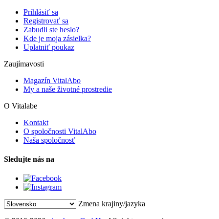
Prihlásiť sa
Registrovať sa
Zabudli ste heslo?
Kde je moja zásielka?
Uplatniť poukaz
Zaujímavosti
Magazín VitalAbo
My a naše životné prostredie
O Vitalabe
Kontakt
O spoločnosti VitalAbo
Naša spoločnosť
Sledujte nás na
Zmena krajiny/jazyka