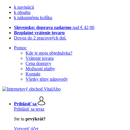
k navigácii
k obsahu
k nákupnému košíku
Slovensko: doprava zadarmo
nad € 42,90
Bezplatné vrátenie tovaru
Dovoz do 2 pracovných dní.
Pomoc
Kde je moja objednávka?
Vrátenie tovaru
Cena dopravy
Možnosti platby
Kontakt
Všetky témy nápovedy
Prihlásiť sa
Prihlásiť sa teraz
Ste tu
prvýkrát?
Vytvoriť účet