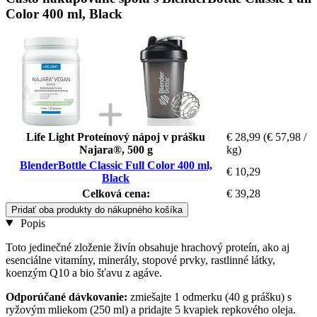
Color 400 ml, Black
Life Light Proteínový nápoj v prášku
€ 28,99
(€ 57,98 /
Najara®, 500 g
kg)
BlenderBottle Classic Full Color 400 ml,
€ 10,29
Black
Celková cena:
€ 39,28
Pridať oba produkty do nákupného košíka
Popis
Toto jedinečné zloženie živín obsahuje hrachový proteín, ako aj
esenciálne vitamíny, minerály, stopové prvky, rastlinné látky,
koenzým Q10 a bio šťavu z agáve.
Odporúčané dávkovanie:
zmiešajte 1 odmerku (40 g prášku) s
ryžovým mliekom (250 ml) a pridajte 5 kvapiek repkového oleja.