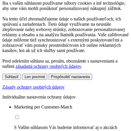
Iba s vaším súhlasom používame súbory cookies a iné technológie,
aby sme vám mohli ponúknuť personalizovaný nákupný zážitok.
Na tento účel zhromažďujeme údaje o našich používateľoch, ich
správaní a zariadeniach. Tieto údaje využívame na neustále
zlepšovanie našej webovej stránky, zobrazovanie personalizovanej
reklamy a obsahu a na analýzu štatistík používania. Vaše zašifrované
údaje môžeme tiež synchronizovať s externými poskytovateľmi a
zobrazovať vám ponuky prostredníctvom ich online reklamných
kanálov, len ak už ich služby sami používate.
Pred udelením súhlasu sa, prosím, oboznámte s nastaveniami a
našimi
zásadami ochrany osobných údajov
.
Súhlasiť
Len povinné
Prispôsobiť nastavenia
Zásady ochrany osobných údajov
Individuálne nastavenia ochrany údajov
Marketing per Customer-Match
S Vaším súhlasom Vás budeme informovať aj o akciách