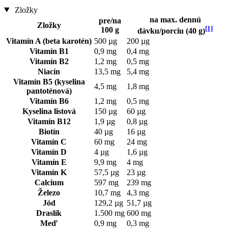
Zložky
na max. dennú
pre/na
Zložky
[1]
100 g
dávku/porciu (40 g)
Vitamín A (beta karotén)
500 µg
200 µg
Vitamín B1
0,9 mg
0,4 mg
Vitamín B2
1,2 mg
0,5 mg
Niacín
13,5 mg
5,4 mg
Vitamín B5 (kyselina
4,5 mg
1,8 mg
pantoténová)
Vitamín B6
1,2 mg
0,5 mg
Kyselina listová
150 µg
60 µg
Vitamín B12
1,9 µg
0,8 µg
Biotín
40 µg
16 µg
Vitamín C
60 mg
24 mg
Vitamín D
4 µg
1,6 µg
Vitamín E
9,9 mg
4 mg
Vitamín K
57,5 µg
23 µg
Calcium
597 mg
239 mg
Železo
10,7 mg
4,3 mg
Jód
129,2 µg
51,7 µg
Draslík
1.500 mg
600 mg
Meď
0,9 mg
0,3 mg