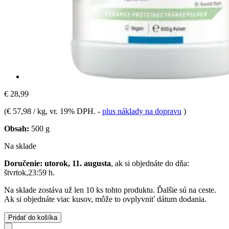
€ 28,99
(
€ 57,98 / kg
, vr. 19% DPH.
-
plus náklady na dopravu
)
Obsah:
500 g
Na sklade
Doručenie: utorok, 11. augusta
, ak si objednáte do dňa:
štvrtok,23:59 h
.
Na sklade zostáva už len 10 ks tohto produktu. Ďalšie sú na ceste.
Ak si objednáte viac kusov, môže to ovplyvniť dátum dodania.
Pridať do košíka