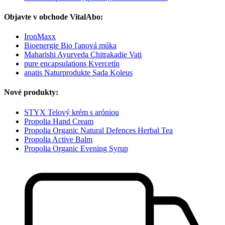
Objavte v obchode VitalAbo:
IronMaxx
Bioenergie Bio ľanová múka
Maharishi Ayurveda Chitrakadie Vati
pure encapsulations Kvercetín
anatis Naturprodukte Sada Koleus
Nové produkty:
STYX Telový krém s aróniou
Propolia Hand Cream
Propolia Organic Natural Defences Herbal Tea
Propolia Active Balm
Propolia Organic Evening Syrup