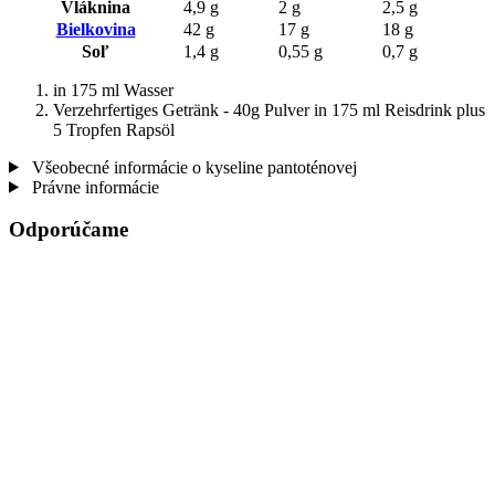
Vláknina
4,9 g
2 g
2,5 g
Bielkovina
42 g
17 g
18 g
Soľ
1,4 g
0,55 g
0,7 g
in 175 ml Wasser
Verzehrfertiges Getränk - 40g Pulver in 175 ml Reisdrink plus
5 Tropfen Rapsöl
Všeobecné informácie o kyseline pantoténovej
Právne informácie
Odporúčame