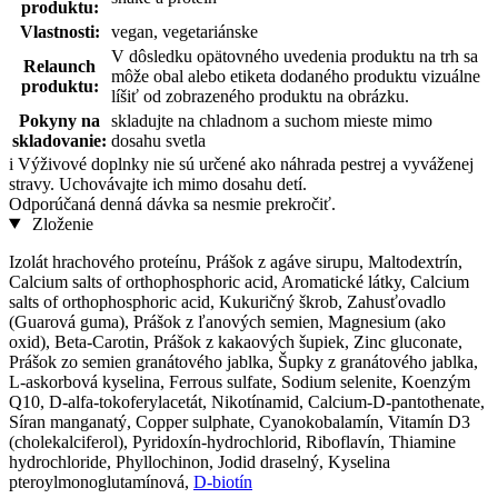
produktu:
Vlastnosti:
vegan, vegetariánske
V dôsledku opätovného uvedenia produktu na trh sa
Relaunch
môže obal alebo etiketa dodaného produktu vizuálne
produktu:
líšiť od zobrazeného produktu na obrázku.
Pokyny na
skladujte na chladnom a suchom mieste mimo
skladovanie:
dosahu svetla
i
Výživové doplnky nie sú určené ako náhrada pestrej a vyváženej
stravy. Uchovávajte ich mimo dosahu detí.
Odporúčaná denná dávka sa nesmie prekročiť.
Zloženie
Izolát hrachového proteínu, Prášok z agáve sirupu, Maltodextrín,
Calcium salts of orthophosphoric acid, Aromatické látky, Calcium
salts of orthophosphoric acid, Kukuričný škrob, Zahusťovadlo
(Guarová guma), Prášok z ľanových semien, Magnesium (ako
oxid), Beta-Carotin, Prášok z kakaových šupiek, Zinc gluconate,
Prášok zo semien granátového jablka, Šupky z granátového jablka,
L-askorbová kyselina, Ferrous sulfate, Sodium selenite, Koenzým
Q10, D-alfa-tokoferylacetát, Nikotínamid, Calcium-D-pantothenate,
Síran manganatý, Copper sulphate, Cyanokobalamín, Vitamín D3
(cholekalciferol), Pyridoxín-hydrochlorid, Riboflavín, Thiamine
hydrochloride, Phyllochinon, Jodid draselný, Kyselina
pteroylmonoglutamínová,
D-biotín