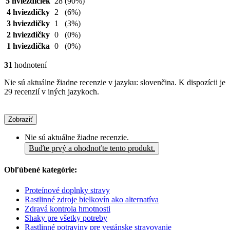
5 hviezdičiek
28
(90%)
4 hviezdičky
2
(6%)
3 hviezdičky
1
(3%)
2 hviezdičky
0
(0%)
1 hviezdička
0
(0%)
31
hodnotení
Nie sú aktuálne žiadne recenzie v jazyku: slovenčina. K dispozícii je
29 recenzií v iných jazykoch.
Zobraziť
Nie sú aktuálne žiadne recenzie.
Buďte prvý a ohodnoťte tento produkt.
Obľúbené kategórie:
Proteínové doplnky stravy
Rastlinné zdroje bielkovín ako alternatíva
Zdravá kontrola hmotnosti
Shaky pre všetky potreby
Rastlinné potraviny pre vegánske stravovanie