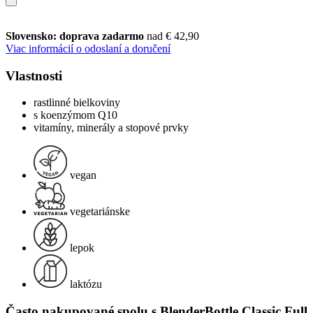
Slovensko: doprava zadarmo
nad € 42,90
Viac informácií o odoslaní a doručení
Vlastnosti
rastlinné bielkoviny
s koenzýmom Q10
vitamíny, minerály a stopové prvky
vegan
vegetariánske
lepok
laktózu
Často nakupované spolu s BlenderBottle Classic Full