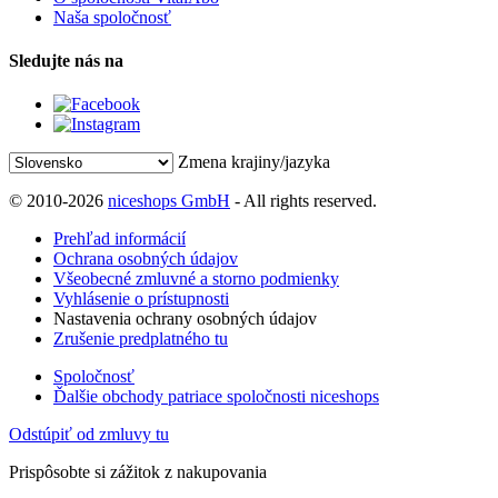
Naša spoločnosť
Sledujte nás na
Zmena krajiny/jazyka
© 2010-2026
niceshops GmbH
- All rights reserved.
Prehľad informácií
Ochrana osobných údajov
Všeobecné zmluvné a storno podmienky
Vyhlásenie o prístupnosti
Nastavenia ochrany osobných údajov
Zrušenie predplatného tu
Spoločnosť
Ďalšie obchody patriace spoločnosti niceshops
Odstúpiť od zmluvy tu
Prispôsobte si zážitok z nakupovania