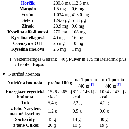
Horčík
280,8 mg
112,3 mg
Mangán
1,5 mg
0,6 mg
Fosfor
1.034 mg
413,6 mg
Selén
129,6 µg
51,8 µg
Zinok
23,9 mg
9,6 mg
Kyselina alfa-lipoová
270 mg
108 mg
Kyselina ellagová
40 mg
16 mg
Coenzyme Q11
25 mg
10 mg
Kyselina linolová
2,5 mg
1 mg
Verzehrfertiges Getränk - 40g Pulver in 175 ml Reisdrink plus
5 Tropfen Rapsöl
Nutričná hodnota
na 1 porciu
na 1 porciu
Nutričná hodnota
pre/na 100 g
[1]
[2]
(40 g)
(40 g)
Energia/energetická
1528 / 365 kj
611 / 146 kj /
1034 / 247 kj /
hodnota
/ kcal
kcal
kcal
Tuk
5,4 g
2,2 g
4,2 g
z toho Nasýtené
1,2 g
0,5 g
0,6 g
mastné kyseliny
Sacharidy
35 g
14 g
30 g
z toho Cukor
26 g
10 g
19 g