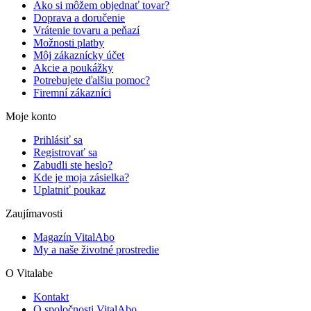
Ako si môžem objednať tovar?
Doprava a doručenie
Vrátenie tovaru a peňazí
Možnosti platby
Môj zákaznícky účet
Akcie a poukážky
Potrebujete ďalšiu pomoc?
Firemní zákazníci
Moje konto
Prihlásiť sa
Registrovať sa
Zabudli ste heslo?
Kde je moja zásielka?
Uplatniť poukaz
Zaujímavosti
Magazín VitalAbo
My a naše životné prostredie
O Vitalabe
Kontakt
O spoločnosti VitalAbo