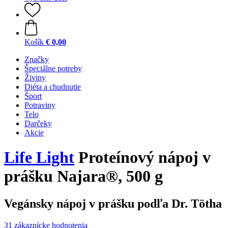
Košík
€ 0,00
Značky
Špeciálne potreby
Živiny
Diéta a chudnutie
Šport
Potraviny
Telo
Darčeky
Akcie
Life Light
Proteínový nápoj v
prášku Najara®, 500 g
Vegánsky nápoj v prášku podľa Dr. Tötha
31 zákaznícke hodnotenia