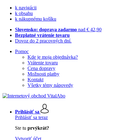
k navigácii
k obsahu
k nákupnému košíku
Slovensko: doprava zadarmo
nad € 42,90
Bezplatné vrátenie tovaru
Dovoz do 2 pracovných dní.
Pomoc
Kde je moja objednávka?
Vrátenie tovaru
Cena dopravy
Možnosti platby
Kontakt
Všetky témy nápovedy
Prihlásiť sa
Prihlásiť sa teraz
Ste tu
prvýkrát?
Vytvoriť účet