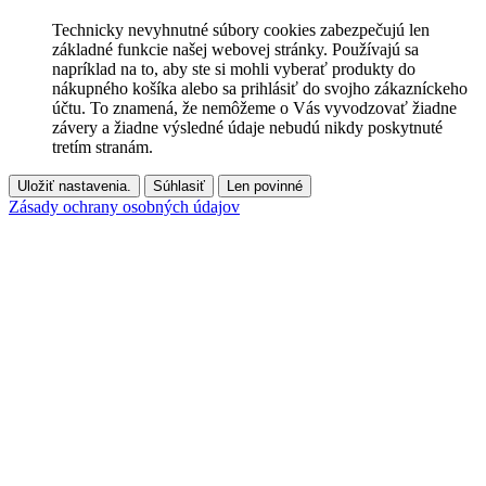
Technicky nevyhnutné súbory cookies zabezpečujú len
základné funkcie našej webovej stránky. Používajú sa
napríklad na to, aby ste si mohli vyberať produkty do
nákupného košíka alebo sa prihlásiť do svojho zákazníckeho
účtu. To znamená, že nemôžeme o Vás vyvodzovať žiadne
závery a žiadne výsledné údaje nebudú nikdy poskytnuté
tretím stranám.
Uložiť nastavenia.
Súhlasiť
Len povinné
Zásady ochrany osobných údajov