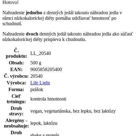
Hotovo!
Nahradenie
jedného
z denných jedál takouto náhradou jedla v
rámci nízkokalorickej diéty pomáha udržiavať hmotnosť po
schudnutí.
Nahradenie
dvoch
denných jedál takouto náhradou jedla ako súčasť
nízkokalorickej diéty prispieva k chudnutiu.
Č.
LL_20540
produktu:
Obsah:
500 g
EAN:
9005858205400
Č. výrobcu:
20540
Výrobca:
Life Light
Forma:
prášok
Cieľ
kontrola hmotnosti
tréningu:
Druh
vegan, vegetariánska, bez lepku, bez laktózy
stravy:
Alergény -
lepok, laktózu
neobsahuje:
Druh
shake a proteín