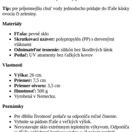
Tip:
pre príjemnejšiu chuť vody jednoducho pridajte do fľaše kúsky
ovocia či zeleniny.
Materiály
Fľaša:
pevné sklo
Skrutkovací uzáver:
polypropylén (PP) s drevenými
vláknami
Odnímateľné tesnenie:
silikón bez škodlivých látok
Potlač:
UV atramenty bez ťažkých kovov
Vlastnosti
Výška:
26 cm.
Priemer:
7,5 cm
Priemer otvoru:
3,5 cm
Hmotnosť:
500 g
Vyrobená v Nemecku.
Poznámky
Pre dlhšiu životnosť potlače sa odporúča ručné čistenie.
Vyhnite sa pádom fľaše z veľkých výšok.
Nevystavujte sklo extrémnym teplotným výkyvom. Odporúča