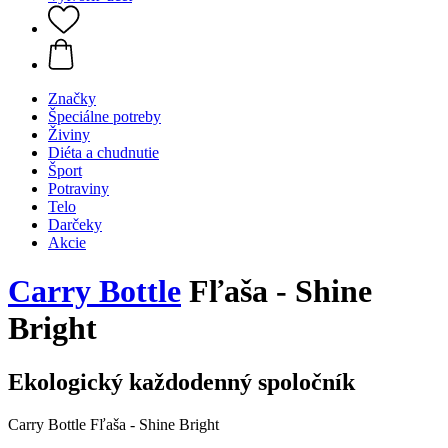
Značky
Špeciálne potreby
Živiny
Diéta a chudnutie
Šport
Potraviny
Telo
Darčeky
Akcie
Carry Bottle
Fľaša - Shine
Bright
Ekologický každodenný spoločník
Carry Bottle Fľaša - Shine Bright