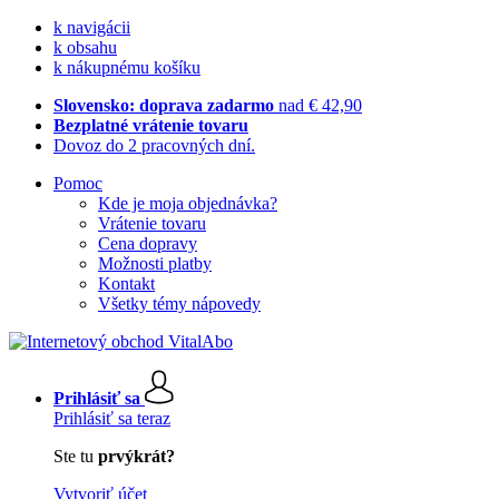
k navigácii
k obsahu
k nákupnému košíku
Slovensko: doprava zadarmo
nad € 42,90
Bezplatné vrátenie tovaru
Dovoz do 2 pracovných dní.
Pomoc
Kde je moja objednávka?
Vrátenie tovaru
Cena dopravy
Možnosti platby
Kontakt
Všetky témy nápovedy
Prihlásiť sa
Prihlásiť sa teraz
Ste tu
prvýkrát?
Vytvoriť účet