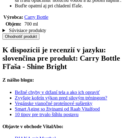
sa fľašu opláchnuť horúcou vodou a až potom naplniť.
Buďte opatrní aj pri chladení fľaše.
Výrobca:
Carry Bottle
Objem:
700 ml
Súvisiace produkty
Ohodnotiť produkt
K dispozícii je recenzií v jazyku:
slovenčina pre produkt: Carry Bottle
Fľaša - Shine Bright
Z nášho blogu:
Bežné chyby v držaní tela a ako ich opraviť
Zvyšuje kofeín výkon pred silovým tréningom?
Vegánske vianočné proteínové sušienky
Smart Aging so živinami od Raab Vitalfood
10 tipov pre trvalo štíhlu postavu
Objavte v obchode VitalAbo: