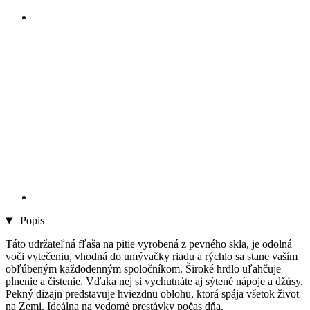
Popis
Táto udržateľná fľaša na pitie vyrobená z pevného skla, je odolná
voči vytečeniu, vhodná do umývačky riadu a rýchlo sa stane vaším
obľúbeným každodenným spoločníkom. Široké hrdlo uľahčuje
plnenie a čistenie. Vďaka nej si vychutnáte aj sýtené nápoje a džúsy.
Pekný dizajn predstavuje hviezdnu oblohu, ktorá spája všetok život
na Zemi. Ideálna na vedomé prestávky počas dňa.