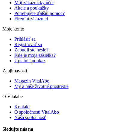
Môj zákaznícky účet
Akcie a poukážky
Potrebujete ďalšiu pomoc?
Firemní zákazníci
Moje konto
Prihlásiť sa
Registrovať sa
Zabudli ste heslo?
Kde je moja zásielka?
Uplatniť poukaz
Zaujímavosti
Magazín VitalAbo
My a naše životné prostredie
O Vitalabe
Kontakt
O spoločnosti VitalAbo
Naša spoločnosť
Sledujte nás na