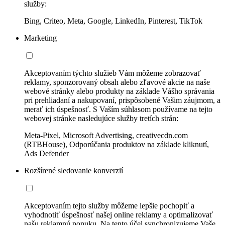
služby:
Bing, Criteo, Meta, Google, LinkedIn, Pinterest, TikTok
Marketing
Akceptovaním týchto služieb Vám môžeme zobrazovať
reklamy, sponzorovaný obsah alebo zľavové akcie na naše
webové stránky alebo produkty na základe Vášho správania
pri prehliadaní a nakupovaní, prispôsobené Vašim záujmom, a
merať ich úspešnosť. S Vaším súhlasom používame na tejto
webovej stránke nasledujúce služby tretích strán:
Meta-Pixel, Microsoft Advertising, creativecdn.com
(RTBHouse), Odporúčania produktov na základe kliknutí,
Ads Defender
Rozšírené sledovanie konverzií
Akceptovaním tejto služby môžeme lepšie pochopiť a
vyhodnotiť úspešnosť našej online reklamy a optimalizovať
našu reklamnú ponuku. Na tento účel synchronizujeme Vaše