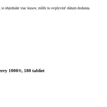
Ak si objednáte viac kusov, môže to ovplyvniť dátum dodania.
rry 1000®, 180 tabliet