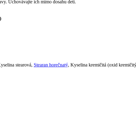
ravy. Uchovávajte ich mimo dosahu detí.
)
Kyselina stearová,
Stearan horečnatý
, Kyselina kremičitá (oxid kremičit