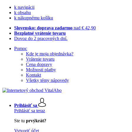
k navigácii
k obsahu
k nákupnému košíku
Slovensko: doprava zadarmo
nad € 42,90
Bezplatné vrátenie tovaru
Dovoz do 2 pracovných dní.
Pomoc
Kde je moja objednávka?
Vrátenie tovaru
Cena dopravy
Možnosti platby
Kontakt
Všetky témy nápovedy
Prihlásiť sa
Prihlásiť sa teraz
Ste tu
prvýkrát?
Vytvoriť účet