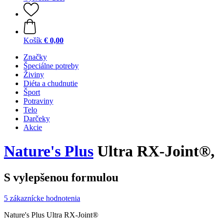
Košík
€ 0,00
Značky
Špeciálne potreby
Živiny
Diéta a chudnutie
Šport
Potraviny
Telo
Darčeky
Akcie
Nature's Plus
Ultra RX-Joint®, 
S vylepšenou formulou
5 zákaznícke hodnotenia
Nature's Plus Ultra RX-Joint®