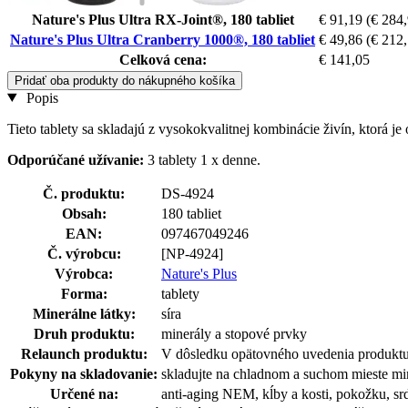
Nature's Plus Ultra RX-Joint®, 180 tabliet
€ 91,19
(€ 284,
Nature's Plus Ultra Cranberry 1000®, 180 tabliet
€ 49,86
(€ 212,
Celková cena:
€ 141,05
Pridať oba produkty do nákupného košíka
Popis
Tieto tablety sa skladajú z vysokokvalitnej kombinácie živín, ktorá
Odporúčané užívanie:
3 tablety 1 x denne.
Č. produktu:
DS-4924
Obsah:
180 tabliet
EAN:
097467049246
Č. výrobcu:
[NP-4924]
Výrobca:
Nature's Plus
Forma:
tablety
Minerálne látky:
síra
Druh produktu:
minerály a stopové prvky
Relaunch produktu:
V dôsledku opätovného uvedenia produktu n
Pokyny na skladovanie:
skladujte na chladnom a suchom mieste mi
Určené na:
anti-aging NEM, kĺby a kosti, pokožku, sr