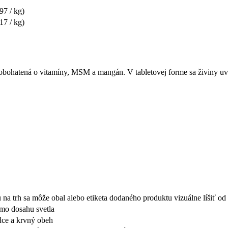
97 / kg)
17 / kg)
 je obohatená o vitamíny, MSM a mangán. V tabletovej forme sa živiny 
a trh sa môže obal alebo etiketa dodaného produktu vizuálne líšiť o
mo dosahu svetla
dce a krvný obeh