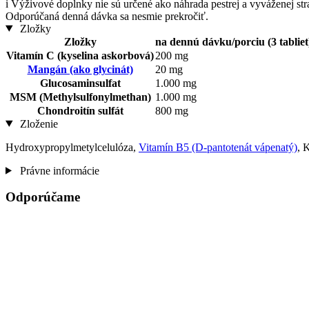
i
Výživové doplnky nie sú určené ako náhrada pestrej a vyváženej st
Odporúčaná denná dávka sa nesmie prekročiť.
Zložky
Zložky
na dennú dávku/porciu (3 tabliet
Vitamín C (kyselina askorbová)
200 mg
Mangán (ako glycinát)
20 mg
Glucosaminsulfat
1.000 mg
MSM (Methylsulfonylmethan)
1.000 mg
Chondroitín sulfát
800 mg
Zloženie
Hydroxypropylmetylcelulóza,
Vitamín B5 (D-pantotenát vápenatý)
, 
Právne informácie
Odporúčame