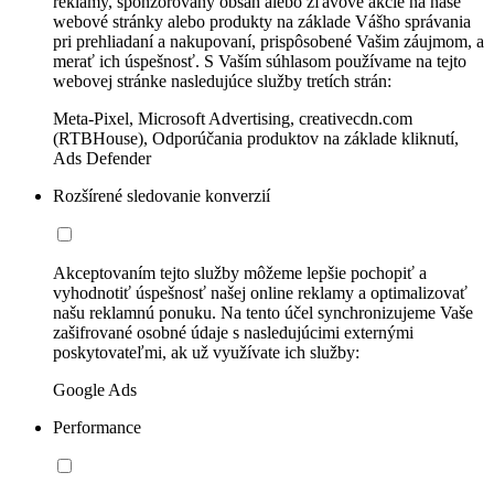
reklamy, sponzorovaný obsah alebo zľavové akcie na naše
webové stránky alebo produkty na základe Vášho správania
pri prehliadaní a nakupovaní, prispôsobené Vašim záujmom, a
merať ich úspešnosť. S Vaším súhlasom používame na tejto
webovej stránke nasledujúce služby tretích strán:
Meta-Pixel, Microsoft Advertising, creativecdn.com
(RTBHouse), Odporúčania produktov na základe kliknutí,
Ads Defender
Rozšírené sledovanie konverzií
Akceptovaním tejto služby môžeme lepšie pochopiť a
vyhodnotiť úspešnosť našej online reklamy a optimalizovať
našu reklamnú ponuku. Na tento účel synchronizujeme Vaše
zašifrované osobné údaje s nasledujúcimi externými
poskytovateľmi, ak už využívate ich služby:
Google Ads
Performance