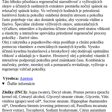
Táto hlboko pôsobiaca regeneračná starostlivosť z vyživujúcich
olejov a účinných rastlinných extraktov premieňa nočný spánok na
relaxačný spánok krásy. Vo večerných hodinách je prirodzená
bariérová funkcia pokožky oslabená denným stresom a pokožka
často potrebuje viac ako dostatok spánku, aby vyzerala vitálne a
žiarivo. Špeciálne zloženie výživných olejov, antioxidačných
výťažkov, minerálov a hyalurónu účinne chráni pred stratou vlhkosti
a elasticity a intenzívne sprevádza prirodzené regeneračné procesy
pokožky - žiarivé ráno.
Olej z rakytníka a pupalkového oleja posilňuje a chráni pokožku
pomocou vitamínov a esenciálnych mastných kyselín. Vysoko
účinná kyselina hyalurónová a broskyňový olej dodávajú optimálnu
vlhkosť a ukladajú ju v tkanive. Hroznový olej a prírodný vitamín E
intenzívne podporujú pokožku pred známkami času. Kombinácia
mučenky, perlete, morskej soli a pomaranča revitalizuje, vyživuje a
regeneruje vzhľad pokožky.
Výrobca:
Apeiron
Ďalšie informácie
Zložky (INCI):
Aqua (water), Decyl oleate, Prunus persica (peach)
kernel oil, Cetearyl alcohol, Glyceryl stearate citrate, Glycerin, Vitis
vinifera (grape) seed oil*, Sucrose stearate, Hippophae rhamnoides
oil*, Oenothera biennis (evening primrose) oil, Passiflora incarnata
flower extract, Tocopherol, Sodium hyaluronate, Citrus aurantium