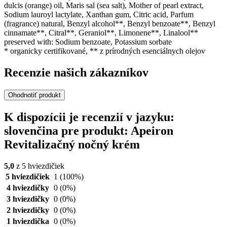
dulcis (orange) oil, Maris sal (sea salt), Mother of pearl extract,
Sodium lauroyl lactylate, Xanthan gum, Citric acid, Parfum
(fragrance) natural, Benzyl alcohol**, Benzyl benzoate**, Benzyl
cinnamate**, Citral**, Geraniol**, Limonene**, Linalool**
preserved with: Sodium benzoate, Potassium sorbate
* organicky certifikované, ** z prírodných esenciálnych olejov
Recenzie našich zákazníkov
Ohodnotiť produkt
K dispozícii je recenzií v jazyku:
slovenčina pre produkt: Apeiron
Revitalizačný nočný krém
5,0
z 5 hviezdičiek
5 hviezdičiek
1
(100%)
4 hviezdičky
0
(0%)
3 hviezdičky
0
(0%)
2 hviezdičky
0
(0%)
1 hviezdička
0
(0%)