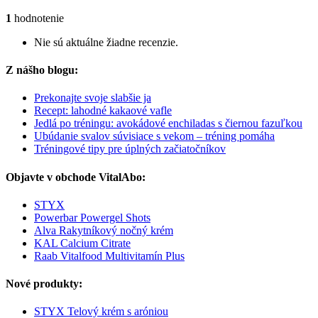
1
hodnotenie
Nie sú aktuálne žiadne recenzie.
Z nášho blogu:
Prekonajte svoje slabšie ja
Recept: lahodné kakaové vafle
Jedlá po tréningu: avokádové enchiladas s čiernou fazuľkou
Ubúdanie svalov súvisiace s vekom – tréning pomáha
Tréningové tipy pre úplných začiatočníkov
Objavte v obchode VitalAbo:
STYX
Powerbar Powergel Shots
Alva Rakytníkový nočný krém
KAL Calcium Citrate
Raab Vitalfood Multivitamín Plus
Nové produkty:
STYX Telový krém s aróniou