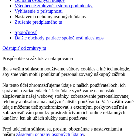
Ochrana osobných údajov
Všeobecné zmluvné a storno podmienky
Vyhlásenie o prístupnosti
Nastavenia ochrany osobných údajov
Zrušenie predplatného tu
Spoločnosť
Ďalšie obchody patriace spoločnosti niceshops
Odstúpiť od zmluvy tu
Prispôsobte si zážitok z nakupovania
Iba s vaším súhlasom používame súbory cookies a iné technológie,
aby sme vám mohli ponúknuť personalizovaný nákupný zážitok.
Na tento účel zhromažďujeme údaje o našich používateľoch, ich
správaní a zariadeniach. Tieto údaje využívame na neustále
zlepšovanie našej webovej stránky, zobrazovanie personalizovanej
reklamy a obsahu a na analýzu štatistík používania. Vaše zašifrované
údaje môžeme tiež synchronizovať s externými poskytovateľmi a
zobrazovať vám ponuky prostredníctvom ich online reklamných
kanálov, len ak už ich služby sami používate.
Pred udelením súhlasu sa, prosím, oboznámte s nastaveniami a
našimi
zásadami ochrany osobných údajov
.