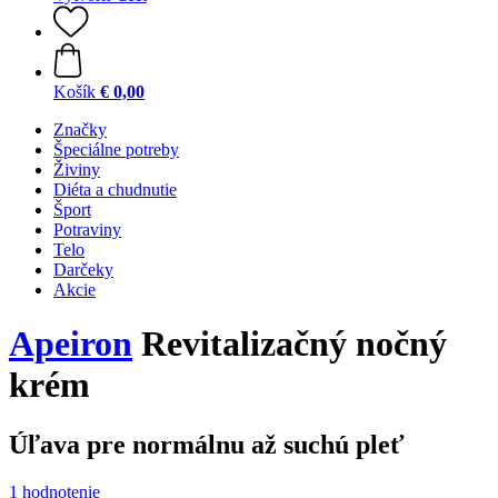
Košík
€ 0,00
Značky
Špeciálne potreby
Živiny
Diéta a chudnutie
Šport
Potraviny
Telo
Darčeky
Akcie
Apeiron
Revitalizačný nočný
krém
Úľava pre normálnu až suchú pleť
1 hodnotenie