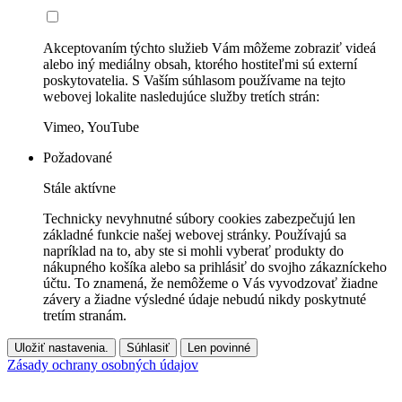
Akceptovaním týchto služieb Vám môžeme zobraziť videá
alebo iný mediálny obsah, ktorého hostiteľmi sú externí
poskytovatelia. S Vaším súhlasom používame na tejto
webovej lokalite nasledujúce služby tretích strán:
Vimeo, YouTube
Požadované
Stále aktívne
Technicky nevyhnutné súbory cookies zabezpečujú len
základné funkcie našej webovej stránky. Používajú sa
napríklad na to, aby ste si mohli vyberať produkty do
nákupného košíka alebo sa prihlásiť do svojho zákazníckeho
účtu. To znamená, že nemôžeme o Vás vyvodzovať žiadne
závery a žiadne výsledné údaje nebudú nikdy poskytnuté
tretím stranám.
Uložiť nastavenia.
Súhlasiť
Len povinné
Zásady ochrany osobných údajov