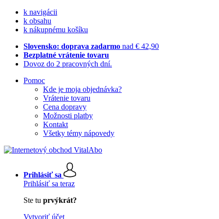
k navigácii
k obsahu
k nákupnému košíku
Slovensko: doprava zadarmo
nad € 42,90
Bezplatné vrátenie tovaru
Dovoz do 2 pracovných dní.
Pomoc
Kde je moja objednávka?
Vrátenie tovaru
Cena dopravy
Možnosti platby
Kontakt
Všetky témy nápovedy
Prihlásiť sa
Prihlásiť sa teraz
Ste tu
prvýkrát?
Vytvoriť účet