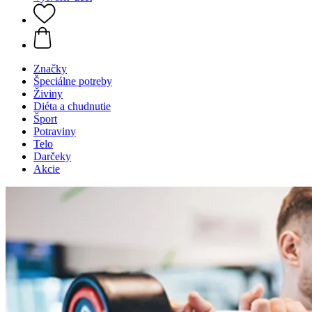
Značky
Špeciálne potreby
Živiny
Diéta a chudnutie
Šport
Potraviny
Telo
Darčeky
Akcie