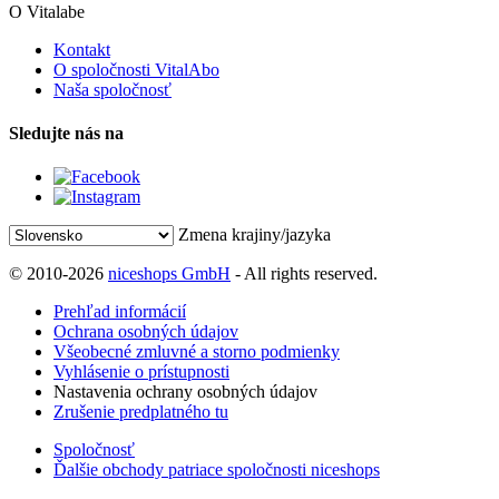
O Vitalabe
Kontakt
O spoločnosti VitalAbo
Naša spoločnosť
Sledujte nás na
Zmena krajiny/jazyka
© 2010-2026
niceshops GmbH
- All rights reserved.
Prehľad informácií
Ochrana osobných údajov
Všeobecné zmluvné a storno podmienky
Vyhlásenie o prístupnosti
Nastavenia ochrany osobných údajov
Zrušenie predplatného tu
Spoločnosť
Ďalšie obchody patriace spoločnosti niceshops