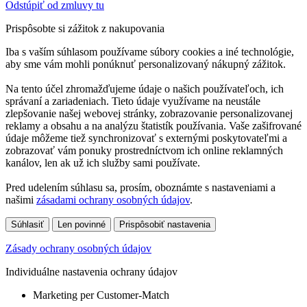
Odstúpiť od zmluvy tu
Prispôsobte si zážitok z nakupovania
Iba s vaším súhlasom používame súbory cookies a iné technológie,
aby sme vám mohli ponúknuť personalizovaný nákupný zážitok.
Na tento účel zhromažďujeme údaje o našich používateľoch, ich
správaní a zariadeniach. Tieto údaje využívame na neustále
zlepšovanie našej webovej stránky, zobrazovanie personalizovanej
reklamy a obsahu a na analýzu štatistík používania. Vaše zašifrované
údaje môžeme tiež synchronizovať s externými poskytovateľmi a
zobrazovať vám ponuky prostredníctvom ich online reklamných
kanálov, len ak už ich služby sami používate.
Pred udelením súhlasu sa, prosím, oboznámte s nastaveniami a
našimi
zásadami ochrany osobných údajov
.
Súhlasiť
Len povinné
Prispôsobiť nastavenia
Zásady ochrany osobných údajov
Individuálne nastavenia ochrany údajov
Marketing per Customer-Match