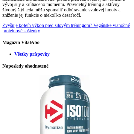
vývoj sily a krútiaceho momentu. Pravidelný tréning a aktívny
životný štýl teda môžu spomaliť odbúravanie svalovej hmoty a
zníženie jej funkcie o niekoľko desaťročí.
Zvyšuje kofeín výkon pred silovým tréningom?
Vegánske vianočné
proteínové sušienky
Magazín VitalAbo
Všetky príspevky
Naposledy ohodnotené