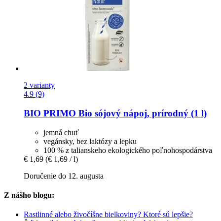
2 varianty
4.9 (9)
BIO PRIMO
Bio sójový nápoj, prírodný (1 l)
jemná chuť
vegánsky, bez laktózy a lepku
100 % z talianskeho ekologického poľnohospodárstva
€ 1,69
(€ 1,69 / l)
Doručenie do 12. augusta
Z nášho blogu:
Rastlinné alebo živočíšne bielkoviny? Ktoré sú lepšie?