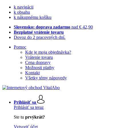
k navigácii
k obsahu
k nákupnému košíku
Slovensko: doprava zadarmo
nad € 42,90
Bezplatné vrátenie tovaru
Dovoz do 2 pracovných dní.
Pomoc
Kde je moja objednávka?
Vrátenie tovaru
Cena dopravy
Možnosti platby
Kontakt
Všetky témy nápovedy
Prihlásiť sa
Prihlásiť sa teraz
Ste tu
prvýkrát?
Vytvoriť účet