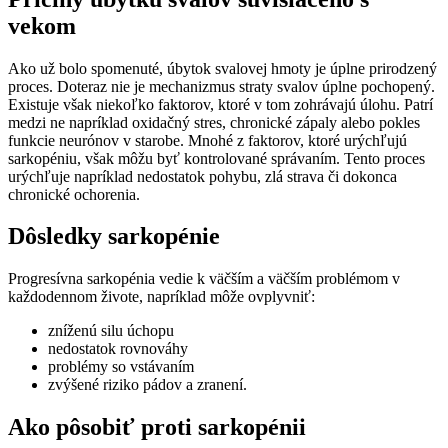
vekom
Ako už bolo spomenuté, úbytok svalovej hmoty je úplne prirodzený
proces. Doteraz nie je mechanizmus straty svalov úplne pochopený.
Existuje však niekoľko faktorov, ktoré v tom zohrávajú úlohu. Patrí
medzi ne napríklad oxidačný stres, chronické zápaly alebo pokles
funkcie neurónov v starobe. Mnohé z faktorov, ktoré urýchľujú
sarkopéniu, však môžu byť kontrolované správaním. Tento proces
urýchľuje napríklad nedostatok pohybu, zlá strava či dokonca
chronické ochorenia.
Dôsledky sarkopénie
Progresívna sarkopénia vedie k väčším a väčším problémom v
každodennom živote, napríklad môže ovplyvniť:
zníženú silu úchopu
nedostatok rovnováhy
problémy so vstávaním
zvýšené riziko pádov a zranení.
Ako pôsobiť proti sarkopénii