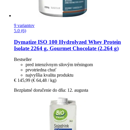
9 variantov
5.0 (6)
Dymatize
ISO 100 Hydrolyzed Whey Protein
Isolate 2264 g, Gourmet Chocolate (2.264 g)
Bestseller
pred intenzívnym silovým tréningom
prvotriedna chuť
najvyššia kvalita produktu
€ 145,99
(€ 64,48 / kg)
Bezplatné doručenie do dňa: 12. augusta