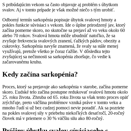
S pribúdajúcim vekom sa často objavuje aj problém s úbytkom
svalov. Aj v tomto prípade je však možné niečo s tým urobiť.
Odborný termín sarkopénia popisuje úbytok svalovej hmoty a
pokles funkcie súvisiaci s vekom. Ide o úplne prirodzený jav, ktorý
začína pomerne skoro, no skutočne sa prejaví až vo veku okolo 60
alebo 70 rokov. Svalová hmota môže ubudnúť natoľko, že sa
zvyšuje frekvencia svalových zranení, ťažkých pádov, obezity a
cukrovky. Sarkopénia navyše znamená, že svaly sa stále menej
využívajú, pretože všetko je čoraz ťažšie. V dôsledku tejto
zvyšujúcej sa nečinnosti sa sarkopénia zhoršuje, čo vedie k
začarovanému kruhu.
Kedy začína sarkopénia?
Proces, ktorý sa prejavuje ako sarkopénia v starobe, začína pomerne
skoro. Ľudské telo začína postupne redukovať svalovú hmotu okolo
25. roku života. Zhruba od 65. roku života sa však tento proces opäť
zrýchľuje, preto väčšina problémov vzniká práve v tomto veku a
mnoho ľudí si už bez cudzej pomoci nevie poradiť. Ak sa pozriete
na pokles svalovej sily v priebehu niekoľkých desaťročí, 20-ročný
človek má v priemere o 30 % väčšiu silu ako 80-ročný.
Príčiny úbytku svalov súvisiaceho s