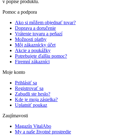
v popise produktu.
Pomoc a podpora
Ako si môžem objednať tovar?
Doprava a doručenie
Vrátenie tovaru a peňazí
Možnosti platby
Môj zákaznícky účet
Akcie a poukážky
Potrebujete ďalšiu pomoc?
Firemní zákazníci
Moje konto
Prihlásiť sa
Registrovať sa
Zabudli ste heslo?
Kde je moja zásielka?
Uplatniť poukaz
Zaujímavosti
Magazín VitalAbo
My a naše životné prostredie