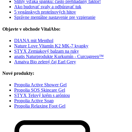
Štíhly vďaka spánku: často prehliadaný faktor!
Ako budovať svaly a odbúravať tuk
5 vegánskych proteínových hitov
Správne mentálne nastavenie pre vzpieranie
Objavte v obchode VitalAbo:
DIANA mit Menthol
Nature Love Vitamín K2 MK-7 kvapky
STYX Zemiakový balzam na ruky
anatis Naturprodukte Kurkumín - Curcugreen™
Amaiva Bio zelený čaj Earl Grey
Nové produkty:
Propolia Active Shower Gel
Propolia SOS Skincare Gel
STYX Telový krém s aróniou
Propolia Active Soap
Propolia Relaxing Foot Gel