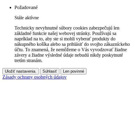
Požadované
Stále aktívne
Technicky nevyhnutné súbory cookies zabezpečujú len
základné funkcie našej webovej stránky. Používajú sa
napríklad na to, aby ste si mohli vyberať produkty do
nákupného košíka alebo sa prihlásiť do svojho zákazníckeho
účtu. To znamená, že nemôžeme o Vás vyvodzovať žiadne
závery a žiadne výsledné údaje nebudú nikdy poskytnuté
tretím stranám.
Uložiť nastavenia.
Súhlasiť
Len povinné
Zásady ochrany osobných údajov