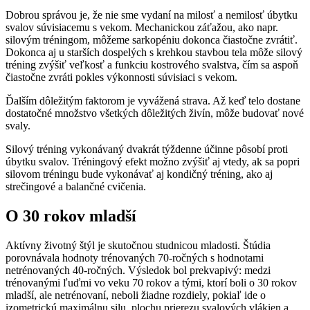
Dobrou správou je, že nie sme vydaní na milosť a nemilosť úbytku
svalov súvisiacemu s vekom. Mechanickou záťažou, ako napr.
silovým tréningom, môžeme sarkopéniu dokonca čiastočne zvrátiť.
Dokonca aj u starších dospelých s krehkou stavbou tela môže silový
tréning zvýšiť veľkosť a funkciu kostrového svalstva, čím sa aspoň
čiastočne zvráti pokles výkonnosti súvisiaci s vekom.
Ďalším dôležitým faktorom je vyvážená strava. Až keď telo dostane
dostatočné množstvo všetkých dôležitých živín, môže budovať nové
svaly.
Silový tréning vykonávaný dvakrát týždenne účinne pôsobí proti
úbytku svalov. Tréningový efekt možno zvýšiť aj vtedy, ak sa popri
silovom tréningu bude vykonávať aj kondičný tréning, ako aj
strečingové a balančné cvičenia.
O 30 rokov mladší
Aktívny životný štýl je skutočnou studnicou mladosti. Štúdia
porovnávala hodnoty trénovaných 70-ročných s hodnotami
netrénovaných 40-ročných. Výsledok bol prekvapivý: medzi
trénovanými ľuďmi vo veku 70 rokov a tými, ktorí boli o 30 rokov
mladší, ale netrénovaní, neboli žiadne rozdiely, pokiaľ ide o
izometrickú maximálnu silu, plochu prierezu svalových vlákien a