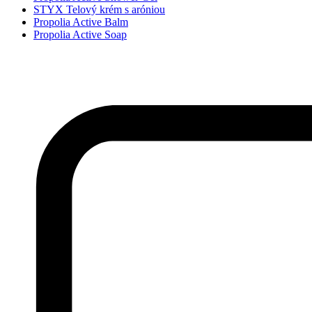
STYX Telový krém s aróniou
Propolia Active Balm
Propolia Active Soap