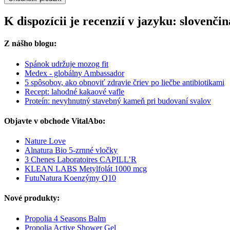
K dispozícii je recenzií v jazyku: sloven
Z nášho blogu:
Spánok udržuje mozog fit
Medex - globálny Ambassador
5 spôsobov, ako obnoviť zdravie čriev po liečbe antibiotikami
Recept: lahodné kakaové vafle
Proteín: nevyhnutný stavebný kameň pri budovaní svalov
Objavte v obchode VitalAbo:
Nature Love
Alnatura Bio 5-zrnné vločky
3 Chenes Laboratoires CAPILL’R
KLEAN LABS Metylfolát 1000 mcg
FutuNatura Koenzýmy Q10
Nové produkty:
Propolia 4 Seasons Balm
Propolia Active Shower Gel