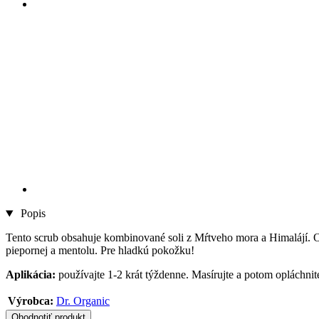
Popis
Tento scrub obsahuje kombinované soli z Mŕtveho mora a Himalájí. O
piepornej a mentolu. Pre hladkú pokožku!
Aplikácia:
používajte 1-2 krát týždenne. Masírujte a potom opláchnite
Výrobca:
Dr. Organic
Ohodnotiť produkt