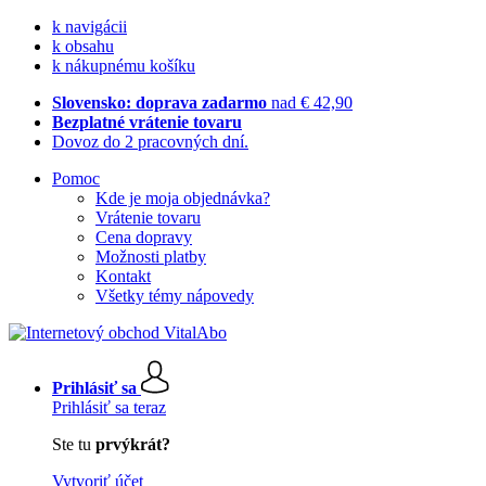
k navigácii
k obsahu
k nákupnému košíku
Slovensko: doprava zadarmo
nad € 42,90
Bezplatné vrátenie tovaru
Dovoz do 2 pracovných dní.
Pomoc
Kde je moja objednávka?
Vrátenie tovaru
Cena dopravy
Možnosti platby
Kontakt
Všetky témy nápovedy
Prihlásiť sa
Prihlásiť sa teraz
Ste tu
prvýkrát?
Vytvoriť účet