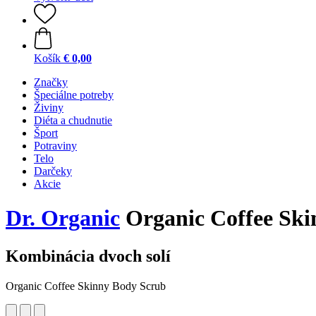
Košík
€ 0,00
Značky
Špeciálne potreby
Živiny
Diéta a chudnutie
Šport
Potraviny
Telo
Darčeky
Akcie
Dr. Organic
Organic Coffee Ski
Kombinácia dvoch solí
Organic Coffee Skinny Body Scrub