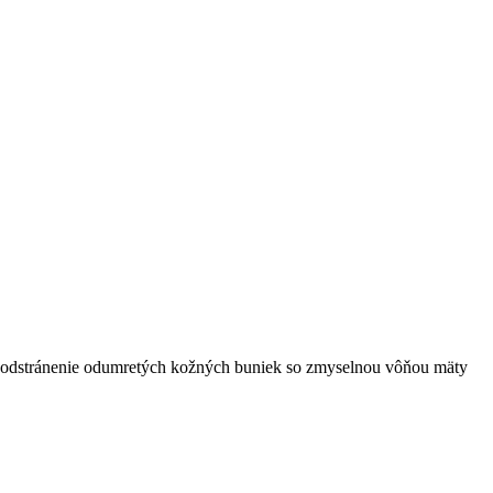
na odstránenie odumretých kožných buniek so zmyselnou vôňou mäty