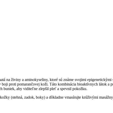
hatá na živiny a aminokyseliny, ktoré sú známe svojimi epigenetickým
 v boji proti pomarančovej koži. Táto kombinácia bioaktívnych látok a 
buniek, aby viditeľne zlepšil pleť a spevnil pokožku.
okožky (stehná, zadok, boky) a dôkladne vmasírujte krúživými masážn