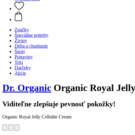
Značky
Špeciálne potreby
Živiny
Diéta a chudnutie
Šport
Potraviny
Telo
Darčeky
Akcie
Dr. Organic
Organic Royal Jelly
Viditeľne zlepšuje pevnosť pokožky!
Organic Royal Jelly Cellulite Cream