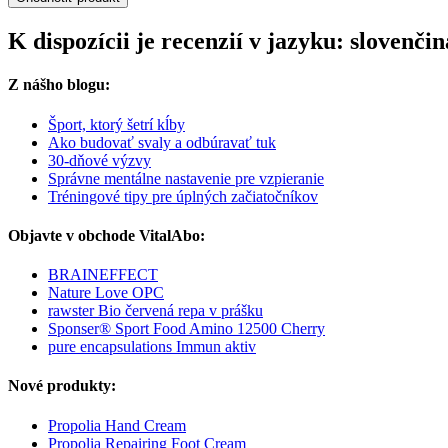
K dispozícii je recenzií v jazyku: slovenč
Z nášho blogu:
Šport, ktorý šetrí kĺby
Ako budovať svaly a odbúravať tuk
30-dňové výzvy
Správne mentálne nastavenie pre vzpieranie
Tréningové tipy pre úplných začiatočníkov
Objavte v obchode VitalAbo:
BRAINEFFECT
Nature Love OPC
rawster Bio červená repa v prášku
Sponser® Sport Food Amino 12500 Cherry
pure encapsulations Immun aktiv
Nové produkty:
Propolia Hand Cream
Propolia Repairing Foot Cream