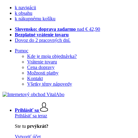
k navigácii
k obsahu
k nákupnému košíku
Slovensko: doprava zadarmo
nad € 42,90
Bezplatné vrátenie tovaru
Dovoz do 2 pracovných dní.
Pomoc
Kde je moja objednávka?
Vrátenie tovaru
Cena dopravy
Možnosti platby
Kontakt
Všetky témy nápovedy
Prihlásiť sa
Prihlásiť sa teraz
Ste tu
prvýkrát?
Vytvoriť účet