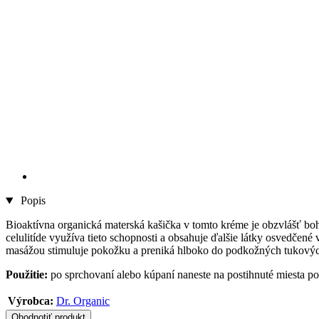
Popis
Bioaktívna organická materská kašička v tomto kréme je obzvlášť bo
celulitíde využíva tieto schopnosti a obsahuje ďalšie látky osvedčené
masážou stimuluje pokožku a preniká hlboko do podkožných tukových 
Použitie:
po sprchovaní alebo kúpaní naneste na postihnuté miesta p
Výrobca:
Dr. Organic
Ohodnotiť produkt