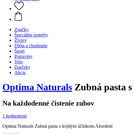
Značky
Špeciálne potreby
Živiny
Diéta a chudnutie
Šport
Potraviny
Telo
Darčeky
Akcie
Optima Naturals
Zubná pasta s
Na každodenné čistenie zubov
1 hodnotenie
Optima Naturals Zubná pasta s trojitým účinkom Aloedent