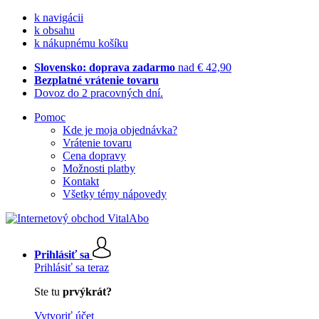
k navigácii
k obsahu
k nákupnému košíku
Slovensko: doprava zadarmo
nad € 42,90
Bezplatné vrátenie tovaru
Dovoz do 2 pracovných dní.
Pomoc
Kde je moja objednávka?
Vrátenie tovaru
Cena dopravy
Možnosti platby
Kontakt
Všetky témy nápovedy
Prihlásiť sa
Prihlásiť sa teraz
Ste tu
prvýkrát?
Vytvoriť účet