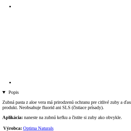
Popis
Zubná pasta z aloe vera má prirodzenú ochranu pre citlivé zuby a ďa
produkt. Neobsahuje fluorid ani SLS (čistiace prísady).
Aplikácia:
naneste na zubnú kefku a čistite si zuby ako obvykle.
Výrobca:
Optima Naturals