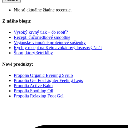
Nie sú aktuálne žiadne recenzie.
Z nášho blogu:
Vysoký krvný tlak – čo robiť?
Recept: čučoriedkové smoothie
Vegánske vianočné proteínové sušienky
Rýchly recept na Keto avokádový lososový šalát
Šport, ktorý šetrí kĺby
Nové produkty:
Propolia Organic Evening Syrup
Propolia Gel For Lighter Feeling Legs
Propolia Active Balm
Propolia Soothing Oil
Propolia Relaxing Foot Gel