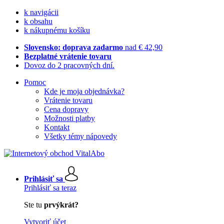
k navigácii
k obsahu
k nákupnému košíku
Slovensko: doprava zadarmo
nad € 42,90
Bezplatné vrátenie tovaru
Dovoz do 2 pracovných dní.
Pomoc
Kde je moja objednávka?
Vrátenie tovaru
Cena dopravy
Možnosti platby
Kontakt
Všetky témy nápovedy
Prihlásiť sa
Prihlásiť sa teraz
Ste tu
prvýkrát?
Vytvoriť účet