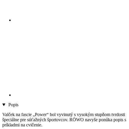
Popis
Valček na fascie „Power“ bol vyvinutý s vysokým stupňom tvrdosti
špeciálne pre súťažných športovcov. RÖWO navyše ponúka popis s
príkladmi na cvičenie.