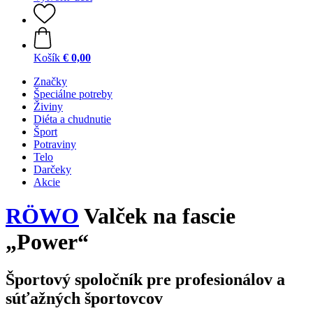
Košík
€ 0,00
Značky
Špeciálne potreby
Živiny
Diéta a chudnutie
Šport
Potraviny
Telo
Darčeky
Akcie
RÖWO
Valček na fascie
„Power“
Športový spoločník pre profesionálov a
súťažných športovcov