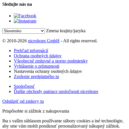
Sledujte nás na
Zmena krajiny/jazyka
© 2010-2026
niceshops GmbH
- All rights reserved.
Prehľad informácií
Ochrana osobných údajov
Všeobecné zmluvné a storno podmienky
Vyhlásenie o prístupnosti
Nastavenia ochrany osobných údajov
Zrušenie predplatného tu
Spoločnosť
Ďalšie obchody patriace spoločnosti niceshops
Odstúpiť od zmluvy tu
Prispôsobte si zážitok z nakupovania
Iba s vaším súhlasom používame súbory cookies a iné technológie,
aby sme vám mohli ponúknuť personalizovaný nákupný zážitok.