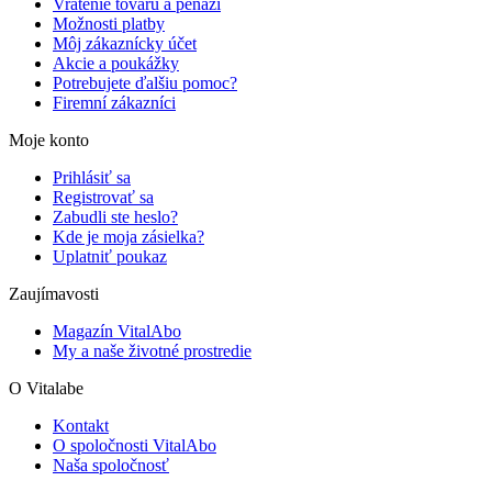
Vrátenie tovaru a peňazí
Možnosti platby
Môj zákaznícky účet
Akcie a poukážky
Potrebujete ďalšiu pomoc?
Firemní zákazníci
Moje konto
Prihlásiť sa
Registrovať sa
Zabudli ste heslo?
Kde je moja zásielka?
Uplatniť poukaz
Zaujímavosti
Magazín VitalAbo
My a naše životné prostredie
O Vitalabe
Kontakt
O spoločnosti VitalAbo
Naša spoločnosť