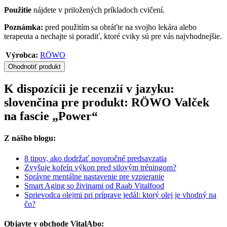
Použitie
nájdete v priložených príkladoch cvičení.
Poznámka:
pred použitím sa obráťte na svojho lekára alebo
terapeuta a nechajte si poradiť, ktoré cviky sú pre vás najvhodnejšie.
Výrobca:
RÖWO
Ohodnotiť produkt
K dispozícii je recenzií v jazyku:
slovenčina pre produkt: RÖWO Valček
na fascie „Power“
Z nášho blogu:
8 tipov, ako dodržať novoročné predsavzatia
Zvyšuje kofeín výkon pred silovým tréningom?
Správne mentálne nastavenie pre vzpieranie
Smart Aging so živinami od Raab Vitalfood
Sprievodca olejmi pri príprave jedál: ktorý olej je vhodný na
čo?
Objavte v obchode VitalAbo: