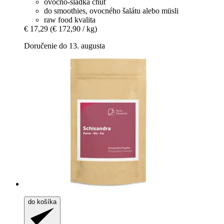
ovocno-sladká chuť
do smoothies, ovocného šalátu alebo müsli
raw food kvalita
€ 17,29
(€ 172,90 / kg)
Doručenie do 13. augusta
do košíka