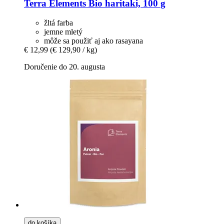
Terra Elements
Bio haritaki, 100 g
žltá farba
jemne mletý
môže sa použiť aj ako rasayana
€ 12,99
(€ 129,90 / kg)
Doručenie do 20. augusta
do košíka