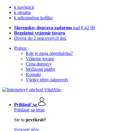
k navigácii
k obsahu
k nákupnému košíku
Slovensko: doprava zadarmo
nad € 42,90
Bezplatné vrátenie tovaru
Dovoz do 2 pracovných dní.
Pomoc
Kde je moja objednávka?
Vrátenie tovaru
Cena dopravy
Možnosti platby
Kontakt
Všetky témy nápovedy
Prihlásiť sa
Prihlásiť sa teraz
Ste tu
prvýkrát?
Vytvoriť účet