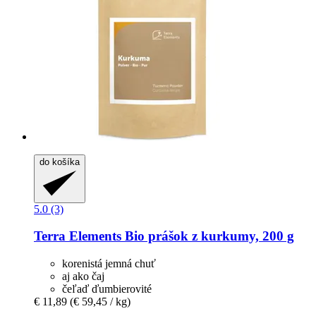
do košíka
5.0 (3)
Terra Elements
Bio prášok z kurkumy, 200 g
korenistá jemná chuť
aj ako čaj
čeľaď ďumbierovité
€ 11,89
(€ 59,45 / kg)