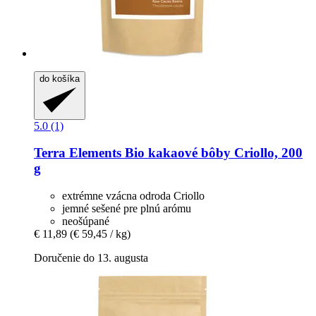
do košíka
5.0 (1)
Terra Elements
Bio kakaové bôby Criollo, 200
g
extrémne vzácna odroda Criollo
jemné sešené pre plnú arómu
neošúpané
€ 11,89
(€ 59,45 / kg)
Doručenie do 13. augusta