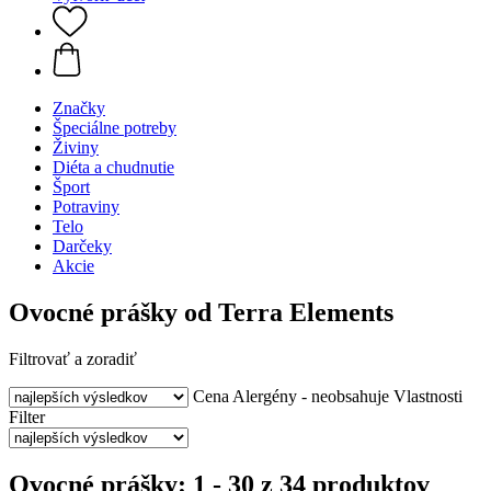
Značky
Špeciálne potreby
Živiny
Diéta a chudnutie
Šport
Potraviny
Telo
Darčeky
Akcie
Ovocné prášky od Terra Elements
Filtrovať a zoradiť
Cena
Alergény - neobsahuje
Vlastnosti
Filter
Ovocné prášky: 1 - 30 z 34 produktov