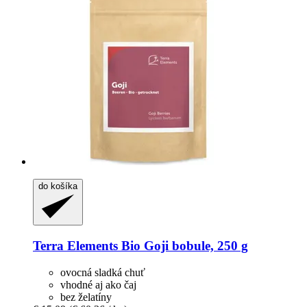
do košíka
Terra Elements
Bio Goji bobule, 250 g
ovocná sladká chuť
vhodné aj ako čaj
bez želatíny