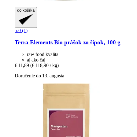
do košíka
5.0 (1)
Terra Elements
Bio prášok zo šípok, 100 g
raw food kvalita
aj ako čaj
€ 11,89
(€ 118,90 / kg)
Doručenie do 13. augusta