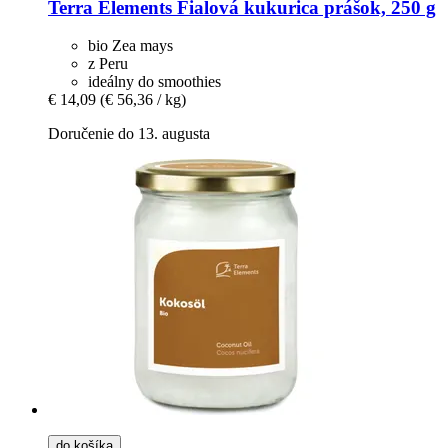
Terra Elements
Fialová kukurica prášok, 250 g
bio Zea mays
z Peru
ideálny do smoothies
€ 14,09
(€ 56,36 / kg)
Doručenie do 13. augusta
do košíka