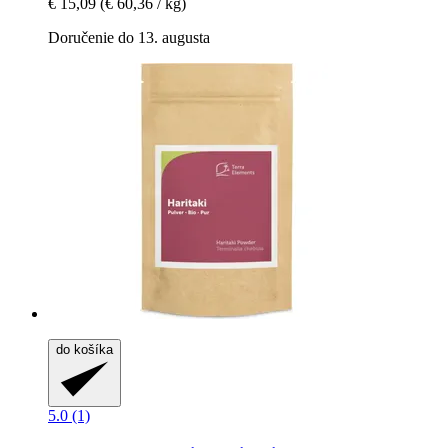
€ 15,09
(€ 60,36 / kg)
Doručenie do 13. augusta
do košíka
5.0 (1)