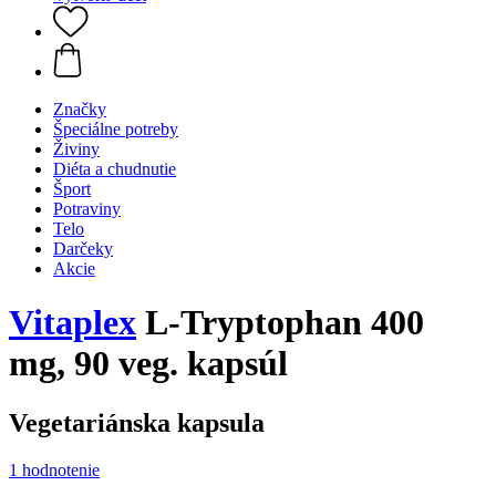
Značky
Špeciálne potreby
Živiny
Diéta a chudnutie
Šport
Potraviny
Telo
Darčeky
Akcie
Vitaplex
L-Tryptophan 400
mg, 90 veg. kapsúl
Vegetariánska kapsula
1 hodnotenie