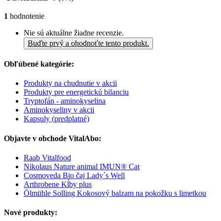
1
hodnotenie
Nie sú aktuálne žiadne recenzie.
Buďte prvý a ohodnoťte tento produkt.
Obľúbené kategórie:
Produkty na chudnutie v akcii
Produkty pre energetickú bilanciu
Tryptofán - aminokyselina
Aminokyseliny v akcii
Kapsuly (predplatné)
Objavte v obchode VitalAbo:
Raab Vitalfood
Nikolaus Nature animal IMUN® Cat
Cosmoveda Bio čaj Lady´s Well
Arthrobene Kĺby plus
Ölmühle Solling Kokosový balzam na pokožku s limetkou
Nové produkty: