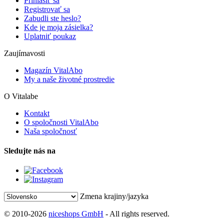
Prihlásiť sa
Registrovať sa
Zabudli ste heslo?
Kde je moja zásielka?
Uplatniť poukaz
Zaujímavosti
Magazín VitalAbo
My a naše životné prostredie
O Vitalabe
Kontakt
O spoločnosti VitalAbo
Naša spoločnosť
Sledujte nás na
Zmena krajiny/jazyka
© 2010-2026
niceshops GmbH
- All rights reserved.