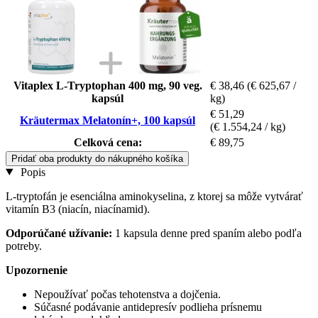
Vitaplex L-Tryptophan 400 mg, 90 veg.
€ 38,46
(€ 625,67 /
kapsúl
kg)
€ 51,29
Kräutermax Melatonín+, 100 kapsúl
(€ 1.554,24 / kg)
Celková cena:
€ 89,75
Pridať oba produkty do nákupného košíka
Popis
L-tryptofán je esenciálna aminokyselina, z ktorej sa môže vytvárať
vitamín B3 (niacín, niacínamid).
Odporúčané užívanie:
1 kapsula denne pred spaním alebo podľa
potreby.
Upozornenie
Nepoužívať počas tehotenstva a dojčenia.
Súčasné podávanie antidepresív podlieha prísnemu