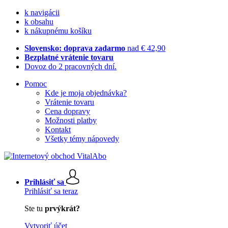
k navigácii
k obsahu
k nákupnému košíku
Slovensko: doprava zadarmo
nad € 42,90
Bezplatné vrátenie tovaru
Dovoz do 2 pracovných dní.
Pomoc
Kde je moja objednávka?
Vrátenie tovaru
Cena dopravy
Možnosti platby
Kontakt
Všetky témy nápovedy
Prihlásiť sa
Prihlásiť sa teraz
Ste tu
prvýkrát?
Vytvoriť účet