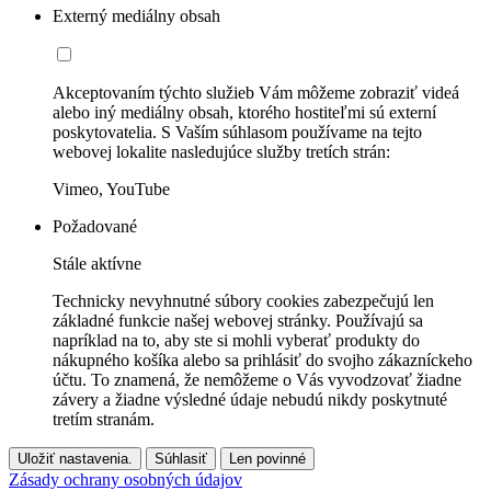
Externý mediálny obsah
Akceptovaním týchto služieb Vám môžeme zobraziť videá
alebo iný mediálny obsah, ktorého hostiteľmi sú externí
poskytovatelia. S Vaším súhlasom používame na tejto
webovej lokalite nasledujúce služby tretích strán:
Vimeo, YouTube
Požadované
Stále aktívne
Technicky nevyhnutné súbory cookies zabezpečujú len
základné funkcie našej webovej stránky. Používajú sa
napríklad na to, aby ste si mohli vyberať produkty do
nákupného košíka alebo sa prihlásiť do svojho zákazníckeho
účtu. To znamená, že nemôžeme o Vás vyvodzovať žiadne
závery a žiadne výsledné údaje nebudú nikdy poskytnuté
tretím stranám.
Uložiť nastavenia.
Súhlasiť
Len povinné
Zásady ochrany osobných údajov