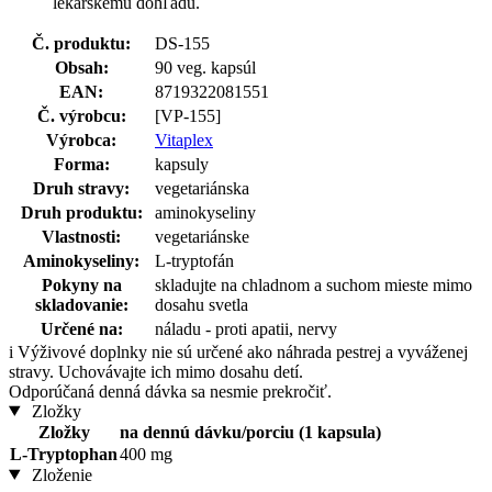
lekárskemu dohľadu.
Č. produktu:
DS-155
Obsah:
90 veg. kapsúl
EAN:
8719322081551
Č. výrobcu:
[VP-155]
Výrobca:
Vitaplex
Forma:
kapsuly
Druh stravy:
vegetariánska
Druh produktu:
aminokyseliny
Vlastnosti:
vegetariánske
Aminokyseliny:
L-tryptofán
Pokyny na
skladujte na chladnom a suchom mieste mimo
skladovanie:
dosahu svetla
Určené na:
náladu - proti apatii, nervy
i
Výživové doplnky nie sú určené ako náhrada pestrej a vyváženej
stravy. Uchovávajte ich mimo dosahu detí.
Odporúčaná denná dávka sa nesmie prekročiť.
Zložky
Zložky
na dennú dávku/porciu (1 kapsula)
L-Tryptophan
400 mg
Zloženie