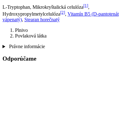
[1]
L-Tryptophan, Mikrokryštalická celulóza
,
[2]
Hydroxypropylmetylcelulóza
,
Vitamín B5 (D-pantotenát
vápenatý)
,
Stearan horečnatý
Plnivo
Povlaková látka
Právne informácie
Odporúčame