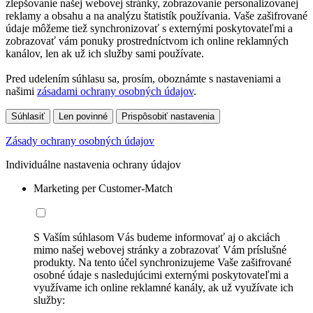
zlepšovanie našej webovej stránky, zobrazovanie personalizovanej
reklamy a obsahu a na analýzu štatistík používania. Vaše zašifrované
údaje môžeme tiež synchronizovať s externými poskytovateľmi a
zobrazovať vám ponuky prostredníctvom ich online reklamných
kanálov, len ak už ich služby sami používate.
Pred udelením súhlasu sa, prosím, oboznámte s nastaveniami a
našimi
zásadami ochrany osobných údajov
.
Súhlasiť
Len povinné
Prispôsobiť nastavenia
Zásady ochrany osobných údajov
Individuálne nastavenia ochrany údajov
Marketing per Customer-Match
S Vaším súhlasom Vás budeme informovať aj o akciách
mimo našej webovej stránky a zobrazovať Vám príslušné
produkty. Na tento účel synchronizujeme Vaše zašifrované
osobné údaje s nasledujúcimi externými poskytovateľmi a
využívame ich online reklamné kanály, ak už využívate ich
služby: