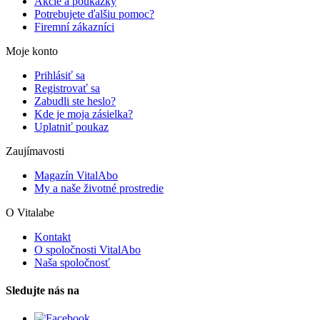
Akcie a poukážky
Potrebujete ďalšiu pomoc?
Firemní zákazníci
Moje konto
Prihlásiť sa
Registrovať sa
Zabudli ste heslo?
Kde je moja zásielka?
Uplatniť poukaz
Zaujímavosti
Magazín VitalAbo
My a naše životné prostredie
O Vitalabe
Kontakt
O spoločnosti VitalAbo
Naša spoločnosť
Sledujte nás na