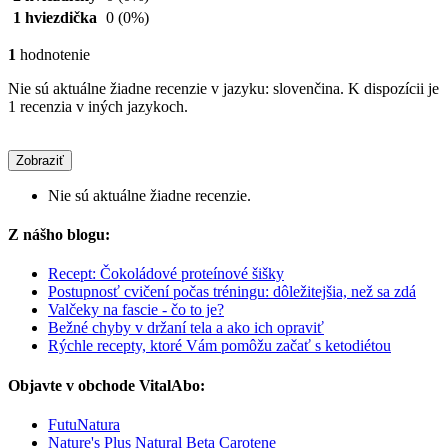
1 hviezdička
0
(0%)
1
hodnotenie
Nie sú aktuálne žiadne recenzie v jazyku: slovenčina. K dispozícii je
1 recenzia v iných jazykoch.
Zobraziť
Nie sú aktuálne žiadne recenzie.
Z nášho blogu:
Recept: Čokoládové proteínové šišky
Postupnosť cvičení počas tréningu: dôležitejšia, než sa zdá
Valčeky na fascie - čo to je?
Bežné chyby v držaní tela a ako ich opraviť
Rýchle recepty, ktoré Vám pomôžu začať s ketodiétou
Objavte v obchode VitalAbo:
FutuNatura
Nature's Plus Natural Beta Carotene