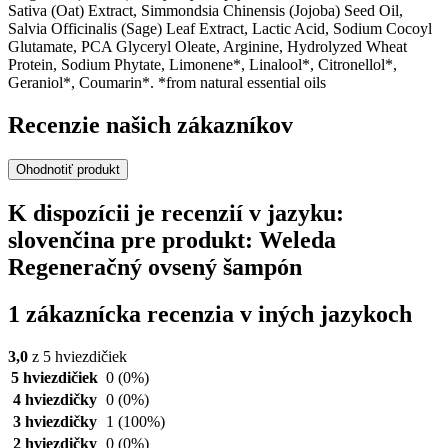
Sativa (Oat) Extract, Simmondsia Chinensis (Jojoba) Seed Oil,
Salvia Officinalis (Sage) Leaf Extract, Lactic Acid, Sodium Cocoyl
Glutamate, PCA Glyceryl Oleate, Arginine, Hydrolyzed Wheat
Protein, Sodium Phytate, Limonene*, Linalool*, Citronellol*,
Geraniol*, Coumarin*. *from natural essential oils
Recenzie našich zákazníkov
Ohodnotiť produkt
K dispozícii je recenzií v jazyku:
slovenčina pre produkt: Weleda
Regeneračný ovsený šampón
1 zákaznícka recenzia v iných jazykoch
3,0
z 5 hviezdičiek
5 hviezdičiek
0
(0%)
4 hviezdičky
0
(0%)
3 hviezdičky
1
(100%)
2 hviezdičky
0
(0%)