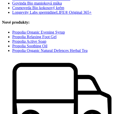
Govinda Bio manioková múka
Cosmoveda Bio kokosový krém
Longevity Labs spermidineLIFE® Original 365+
Nové produkty:
Propolia Organic Evening Syrup
Propolia Relaxing Foot Gel
Propolia Active Soap
Propolia Soothing Oil
Propolia Organic Natural Defences Herbal Tea