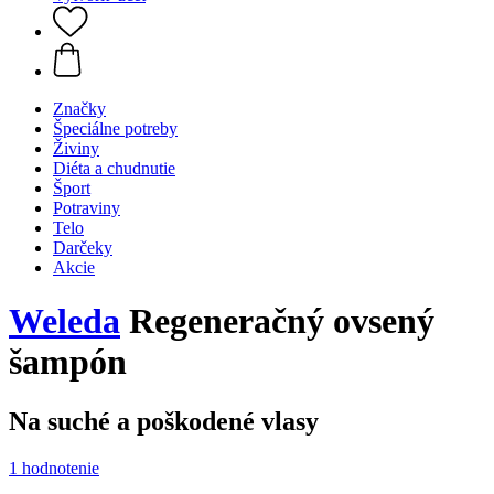
Značky
Špeciálne potreby
Živiny
Diéta a chudnutie
Šport
Potraviny
Telo
Darčeky
Akcie
Weleda
Regeneračný ovsený
šampón
Na suché a poškodené vlasy
1 hodnotenie