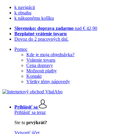
k navigácii
k obsahu
k nákupnému košíku
Slovensko: doprava zadarmo
nad € 42,90
Bezplatné vrátenie tovaru
Dovoz do 2 pracovných dní.
Pomoc
Kde je moja objednávka?
Vrátenie tovaru
Cena dopravy
Možnosti platby
Kontakt
Všetky témy nápovedy
Prihlásiť sa
Prihlásiť sa teraz
Ste tu
prvýkrát?
Vytvoriť účet