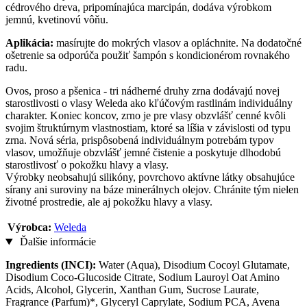
cédrového dreva, pripomínajúca marcipán, dodáva výrobkom
jemnú, kvetinovú vôňu.
Aplikácia:
masírujte do mokrých vlasov a opláchnite. Na dodatočné
ošetrenie sa odporúča použiť šampón s kondicionérom rovnakého
radu.
Ovos, proso a pšenica - tri nádherné druhy zrna dodávajú novej
starostlivosti o vlasy Weleda ako kľúčovým rastlinám individuálny
charakter. Koniec koncov, zrno je pre vlasy obzvlášť cenné kvôli
svojim štruktúrnym vlastnostiam, ktoré sa líšia v závislosti od typu
zrna. Nová séria, prispôsobená individuálnym potrebám typov
vlasov, umožňuje obzvlášť jemné čistenie a poskytuje dlhodobú
starostlivosť o pokožku hlavy a vlasy.
Výrobky neobsahujú silikóny, povrchovo aktívne látky obsahujúce
sírany ani suroviny na báze minerálnych olejov. Chránite tým nielen
životné prostredie, ale aj pokožku hlavy a vlasy.
Výrobca:
Weleda
Ďalšie informácie
Ingredients (INCI):
Water (Aqua), Disodium Cocoyl Glutamate,
Disodium Coco-Glucoside Citrate, Sodium Lauroyl Oat Amino
Acids, Alcohol, Glycerin, Xanthan Gum, Sucrose Laurate,
Fragrance (Parfum)*, Glyceryl Caprylate, Sodium PCA, Avena