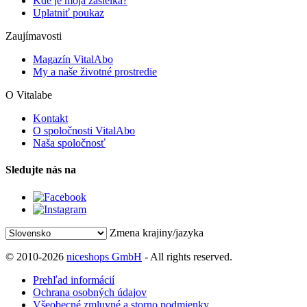
Kde je moja zásielka?
Uplatniť poukaz
Zaujímavosti
Magazín VitalAbo
My a naše životné prostredie
O Vitalabe
Kontakt
O spoločnosti VitalAbo
Naša spoločnosť
Sledujte nás na
Zmena krajiny/jazyka
© 2010-2026
niceshops GmbH
- All rights reserved.
Prehľad informácií
Ochrana osobných údajov
Všeobecné zmluvné a storno podmienky