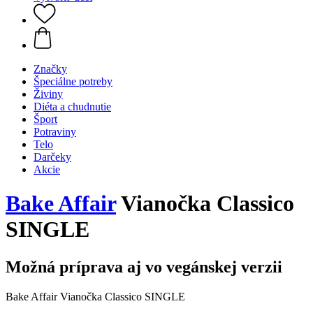
Značky
Špeciálne potreby
Živiny
Diéta a chudnutie
Šport
Potraviny
Telo
Darčeky
Akcie
Bake Affair
Vianočka Classico
SINGLE
Možná príprava aj vo vegánskej verzii
Bake Affair Vianočka Classico SINGLE