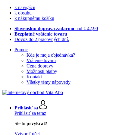
k navigácii
k obsahu
k nákupnému košíku
Slovensko: doprava zadarmo
nad € 42,90
Bezplatné vrátenie tovaru
Dovoz do 2 pracovných dní.
Pomoc
Kde je moja objednávka?
Vrátenie tovaru
Cena dopravy
Možnosti platby
Kontakt
Všetky témy nápovedy
Prihlásiť sa
Prihlásiť sa teraz
Ste tu
prvýkrát?
Vytvoriť účet