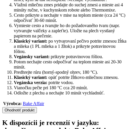
Vlažnú mliečnu zmes pridajte do suchej zmesi a mieste asi 4
minúty ručne, v kuchynskom robote alebo Thermomixe.
Cesto prikryte a nechajte v mise na teplom mieste (cca 24 °C)
odpočívať 30-60 minút.
Vymieste cesto a tvarujte ho do požadovaného tvaru (napr.
vytvarujte valčeky a zapleťte). Uložte na plech vystlaný
papierom na pečenie.
Klasický variant:
po vytvarovaní pečivo potrite zmesou žĺtka
a mlieka (1 PL mlieka a 1 žĺtok) a prikryte potravinovou
fóliou.
Vegánsky variant:
prikryte potravinovou fóliou.
Potom nechajte cesto odpočívať na teplom mieste asi 20-30
minút.
Predhrejte rúru (horný-spodný ohrev, 180 °C).
Klasický variant:
opäť potrite žĺtkovo-mliečnou zmesou.
Vegánska verzia:
potrite vodou.
Vianočku pečte pri 180 °C cca 20 minút.
Odložte z plechu a nechajte 10 minút vychladnúť.
Výrobca:
Bake Affair
Ohodnotiť produkt
K dispozícii je recenzií v jazyku: