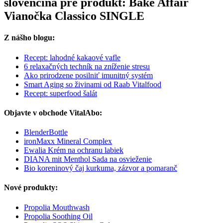
slovenčina pre produkt: Bake Affair
Vianočka Classico SINGLE
Z nášho blogu:
Recept: lahodné kakaové vafle
6 relaxačných techník na zníženie stresu
Ako prirodzene posilniť imunitný systém
Smart Aging so živinami od Raab Vitalfood
Recept: superfood šalát
Objavte v obchode VitalAbo:
BlenderBottle
ironMaxx Mineral Complex
Ewalia Krém na ochranu labiek
DIANA mit Menthol Sada na osvieženie
Bio koreninový čaj kurkuma, zázvor a pomaranč
Nové produkty:
Propolia Mouthwash
Propolia Soothing Oil