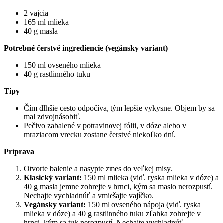
2 vajcia
165 ml mlieka
40 g masla
Potrebné čerstvé ingrediencie (vegánsky variant)
150 ml ovseného mlieka
40 g rastlinného tuku
Tipy
Čím dlhšie cesto odpočíva, tým lepšie vykysne. Objem by sa
mal zdvojnásobiť.
Pečivo zabalené v potravinovej fólii, v dóze alebo v
mraziacom vrecku zostane čerstvé niekoľko dní.
Príprava
Otvorte balenie a nasypte zmes do veľkej misy.
Klasický variant:
150 ml mlieka (viď. ryska mlieka v dóze) a
40 g masla jemne zohrejte v hrnci, kým sa maslo nerozpustí.
Nechajte vychladnúť a vmiešajte vajíčko.
Vegánsky variant:
150 ml ovseného nápoja (viď. ryska
mlieka v dóze) a 40 g rastlinného tuku zľahka zohrejte v
hrnci, kým sa tuk nerozpustí. Nechajte vychladnúť.