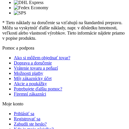
* Tieto náklady na doručenie sa vzťahujú na štandardnú prepravu.
Môžu sa vyskytnúť ďalšie náklady, napr. v dôsledku hmotnosti,
veľkosti alebo vlastností výrobkov. Tieto informácie nájdete priamo
v popise produktu.
Pomoc a podpora
Ako si môžem objednať tovar?
Doprava a doručenie
Vrátenie tovaru a peňazí
Možnosti platby
Môj zákaznícky účet
Akcie a poukážky
Potrebujete ďalšiu pomoc?
Firemní zákazníci
Moje konto
Prihlásiť sa
Registrovať sa
Zabudli ste heslo?