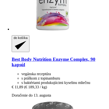
do košíka
Best Body Nutrition
Enzyme Complex, 90
kapsúl
vegánska receptúra
s práškom z topinamburu
s baktériami produkujúcimi kyselinu mliečnu
€ 11,89
(€ 189,33 / kg)
Doručenie do 13. augusta