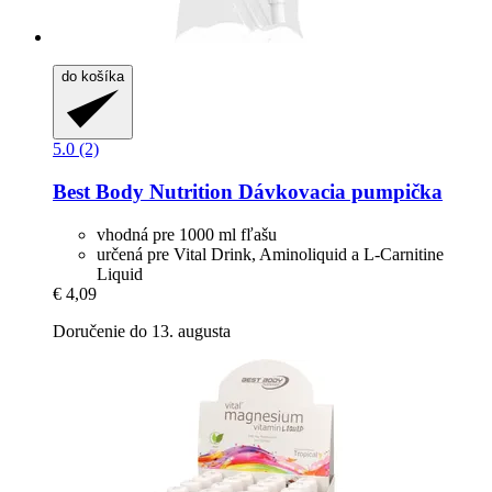
do košíka
5.0 (2)
Best Body Nutrition
Dávkovacia pumpička
vhodná pre 1000 ml fľašu
určená pre Vital Drink, Aminoliquid a L-Carnitine
Liquid
€ 4,09
Doručenie do 13. augusta