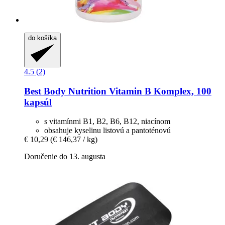
do košíka
4.5 (2)
Best Body Nutrition
Vitamin B Komplex, 100
kapsúl
s vitamínmi B1, B2, B6, B12, niacínom
obsahuje kyselinu listovú a pantoténovú
€ 10,29
(€ 146,37 / kg)
Doručenie do 13. augusta