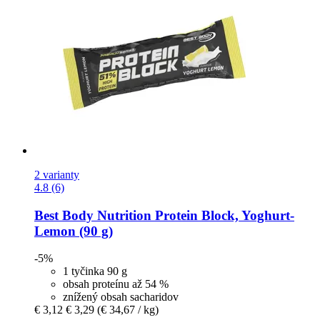
2 varianty
4.8 (6)
Best Body Nutrition
Protein Block, Yoghurt-​
Lemon (90 g)
-5%
1 tyčinka 90 g
obsah proteínu až 54 %
znížený obsah sacharidov
€ 3,12
€ 3,29
(€ 34,67 / kg)