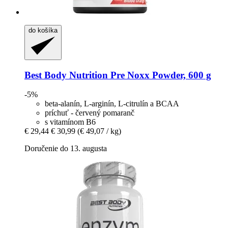
do košíka
Best Body Nutrition
Pre Noxx Powder, 600 g
-5%
beta-alanín, L-arginín, L-citrulín a BCAA
príchuť - červený pomaranč
s vitamínom B6
€ 29,44
€ 30,99
(€ 49,07 / kg)
Doručenie do 13. augusta