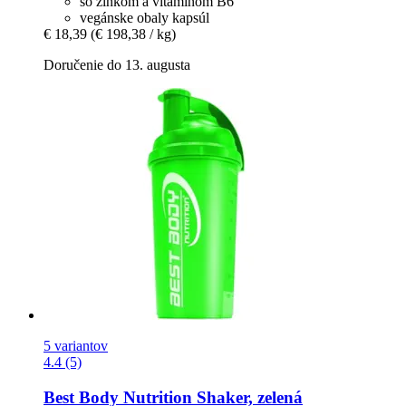
so zinkom a vitamínom B6
vegánske obaly kapsúl
€ 18,39
(€ 198,38 / kg)
Doručenie do 13. augusta
5 variantov
4.4 (5)
Best Body Nutrition
Shaker, zelená