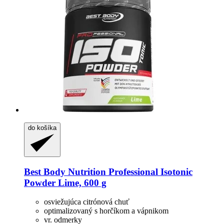
do košíka
Best Body Nutrition
Professional Isotonic
Powder Lime, 600 g
osviežujúca citrónová chuť
optimalizovaný s horčíkom a vápnikom
vr. odmerky