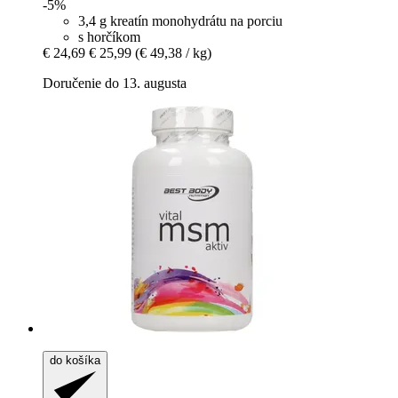
-5%
3,4 g kreatín monohydrátu na porciu
s horčíkom
€ 24,69
€ 25,99
(€ 49,38 / kg)
Doručenie do 13. augusta
do košíka