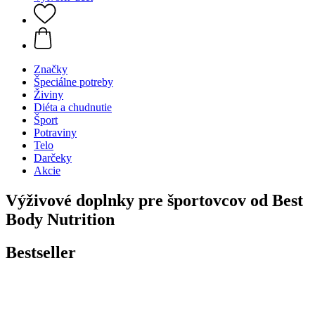
Značky
Špeciálne potreby
Živiny
Diéta a chudnutie
Šport
Potraviny
Telo
Darčeky
Akcie
Výživové doplnky pre športovcov od Best
Body Nutrition
Bestseller