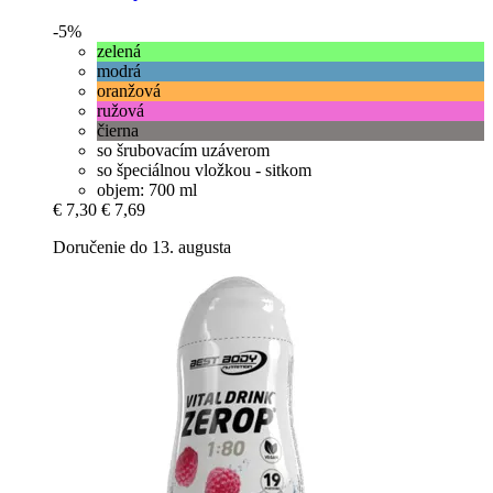
-5%
zelená
modrá
oranžová
ružová
čierna
so šrubovacím uzáverom
so špeciálnou vložkou - sitkom
objem: 700 ml
€ 7,30
€ 7,69
Doručenie do 13. augusta