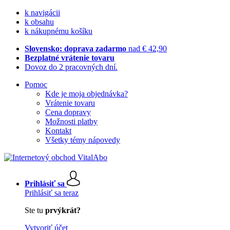
k navigácii
k obsahu
k nákupnému košíku
Slovensko: doprava zadarmo
nad € 42,90
Bezplatné vrátenie tovaru
Dovoz do 2 pracovných dní.
Pomoc
Kde je moja objednávka?
Vrátenie tovaru
Cena dopravy
Možnosti platby
Kontakt
Všetky témy nápovedy
Prihlásiť sa
Prihlásiť sa teraz
Ste tu
prvýkrát?
Vytvoriť účet