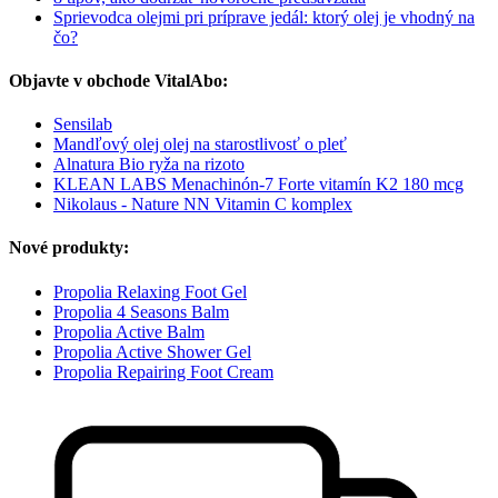
Sprievodca olejmi pri príprave jedál: ktorý olej je vhodný na
čo?
Objavte v obchode VitalAbo:
Sensilab
Mandľový olej olej na starostlivosť o pleť
Alnatura Bio ryža na rizoto
KLEAN LABS Menachinón-7 Forte vitamín K2 180 mcg
Nikolaus - Nature NN Vitamin C komplex
Nové produkty:
Propolia Relaxing Foot Gel
Propolia 4 Seasons Balm
Propolia Active Balm
Propolia Active Shower Gel
Propolia Repairing Foot Cream