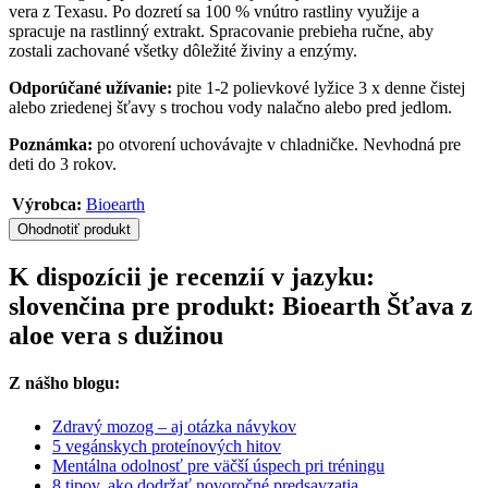
vera z Texasu. Po dozretí sa 100 % vnútro rastliny využije a
spracuje na rastlinný extrakt. Spracovanie prebieha ručne, aby
zostali zachované všetky dôležité živiny a enzýmy.
Odporúčané užívanie:
pite 1-2 polievkové lyžice 3 x denne čistej
alebo zriedenej šťavy s trochou vody nalačno alebo pred jedlom.
Poznámka:
po otvorení uchovávajte v chladničke. Nevhodná pre
deti do 3 rokov.
Výrobca:
Bioearth
Ohodnotiť produkt
K dispozícii je recenzií v jazyku:
slovenčina pre produkt: Bioearth Šťava z
aloe vera s dužinou
Z nášho blogu:
Zdravý mozog – aj otázka návykov
5 vegánskych proteínových hitov
Mentálna odolnosť pre väčší úspech pri tréningu
8 tipov, ako dodržať novoročné predsavzatia