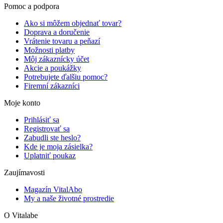
Pomoc a podpora
Ako si môžem objednať tovar?
Doprava a doručenie
Vrátenie tovaru a peňazí
Možnosti platby
Môj zákaznícky účet
Akcie a poukážky
Potrebujete ďalšiu pomoc?
Firemní zákazníci
Moje konto
Prihlásiť sa
Registrovať sa
Zabudli ste heslo?
Kde je moja zásielka?
Uplatniť poukaz
Zaujímavosti
Magazín VitalAbo
My a naše životné prostredie
O Vitalabe