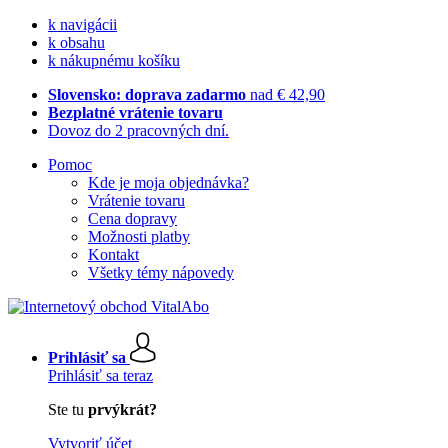
k navigácii
k obsahu
k nákupnému košíku
Slovensko: doprava zadarmo
nad € 42,90
Bezplatné vrátenie tovaru
Dovoz do 2 pracovných dní.
Pomoc
Kde je moja objednávka?
Vrátenie tovaru
Cena dopravy
Možnosti platby
Kontakt
Všetky témy nápovedy
Prihlásiť sa
Prihlásiť sa teraz
Ste tu
prvýkrát?
Vytvoriť účet