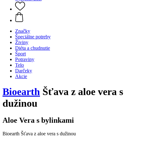
Značky
Špeciálne potreby
Živiny
Diéta a chudnutie
Šport
Potraviny
Telo
Darčeky
Akcie
Bioearth
Šťava z aloe vera s
dužinou
Aloe Vera s bylinkami
Bioearth Šťava z aloe vera s dužinou