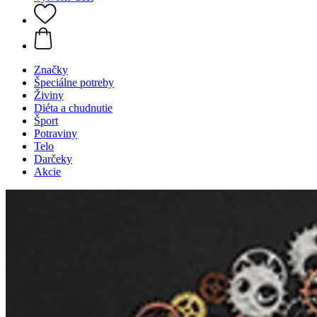
Značky
Špeciálne potreby
Živiny
Diéta a chudnutie
Šport
Potraviny
Telo
Darčeky
Akcie