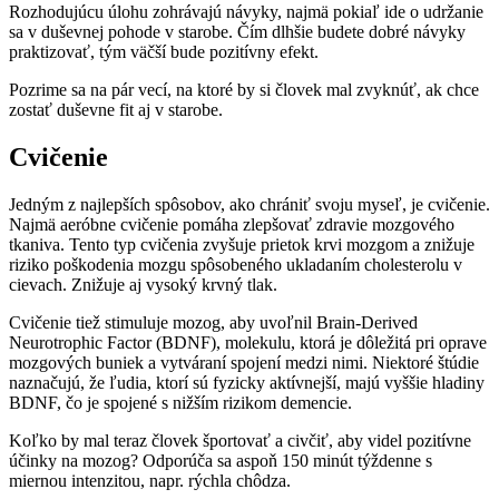
Rozhodujúcu úlohu zohrávajú návyky, najmä pokiaľ ide o udržanie
sa v duševnej pohode v starobe. Čím dlhšie budete dobré návyky
praktizovať, tým väčší bude pozitívny efekt.
Pozrime sa na pár vecí, na ktoré by si človek mal zvyknúť, ak chce
zostať duševne fit aj v starobe.
Cvičenie
Jedným z najlepších spôsobov, ako chrániť svoju myseľ, je cvičenie.
Najmä aeróbne cvičenie pomáha zlepšovať zdravie mozgového
tkaniva. Tento typ cvičenia zvyšuje prietok krvi mozgom a znižuje
riziko poškodenia mozgu spôsobeného ukladaním cholesterolu v
cievach. Znižuje aj vysoký krvný tlak.
Cvičenie tiež stimuluje mozog, aby uvoľnil Brain-Derived
Neurotrophic Factor (BDNF), molekulu, ktorá je dôležitá pri oprave
mozgových buniek a vytváraní spojení medzi nimi. Niektoré štúdie
naznačujú, že ľudia, ktorí sú fyzicky aktívnejší, majú vyššie hladiny
BDNF, čo je spojené s nižším rizikom demencie.
Koľko by mal teraz človek športovať a civčiť, aby videl pozitívne
účinky na mozog? Odporúča sa aspoň 150 minút týždenne s
miernou intenzitou, napr. rýchla chôdza.