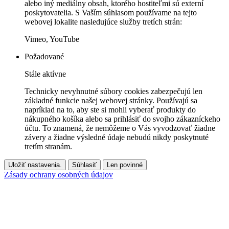
alebo iný mediálny obsah, ktorého hostiteľmi sú externí
poskytovatelia. S Vaším súhlasom používame na tejto
webovej lokalite nasledujúce služby tretích strán:
Vimeo, YouTube
Požadované
Stále aktívne
Technicky nevyhnutné súbory cookies zabezpečujú len
základné funkcie našej webovej stránky. Používajú sa
napríklad na to, aby ste si mohli vyberať produkty do
nákupného košíka alebo sa prihlásiť do svojho zákazníckeho
účtu. To znamená, že nemôžeme o Vás vyvodzovať žiadne
závery a žiadne výsledné údaje nebudú nikdy poskytnuté
tretím stranám.
Uložiť nastavenia.
Súhlasiť
Len povinné
Zásady ochrany osobných údajov