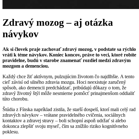
Zdravý mozog – aj otázka
návykov
Ak si človek praje zachovať zdravý mozog, v podstate sa rýchlo
vráti k téme návykov. Koniec koncov, práve to veci, ktoré robíte
pravidelne, budú v starobe znamenať rozdiel medzi zdravým
mozgom a demenciou.
Každý chce žiť aktívnym, pulzujúcim životom čo najdlhšie. A tento
cieľ závisí od silného zdravia mozgu. Hoci neexistuje zaručený
spôsob, ako demencii predchádzať, pribúdajú dôkazy o tom, že
zdravý životný štýl môže nesmierne pomôcť prinajmenšom oddialiť
túto chorobu.
Štúdia z Fínska napríklad zistila, že starší dospelí, ktorí mali celý rad
zdravých návykov – vrátane pravidelného cvičenia, sociálnych
kontaktov a zdravej stravy – boli schopní aspoň udržať si alebo
dokonca zlepšiť svoju myseľ, čím sa znížilo riziko kognitívneho
poklesu.