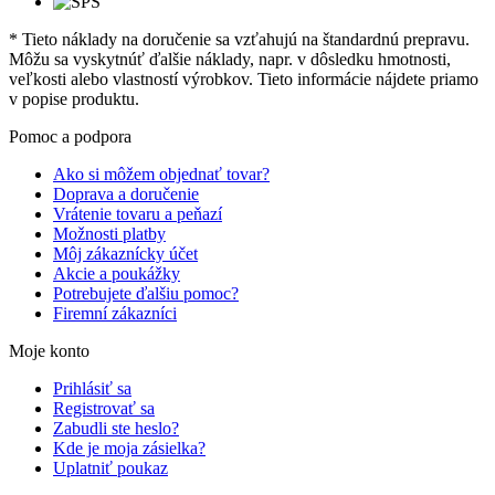
* Tieto náklady na doručenie sa vzťahujú na štandardnú prepravu.
Môžu sa vyskytnúť ďalšie náklady, napr. v dôsledku hmotnosti,
veľkosti alebo vlastností výrobkov. Tieto informácie nájdete priamo
v popise produktu.
Pomoc a podpora
Ako si môžem objednať tovar?
Doprava a doručenie
Vrátenie tovaru a peňazí
Možnosti platby
Môj zákaznícky účet
Akcie a poukážky
Potrebujete ďalšiu pomoc?
Firemní zákazníci
Moje konto
Prihlásiť sa
Registrovať sa
Zabudli ste heslo?
Kde je moja zásielka?
Uplatniť poukaz