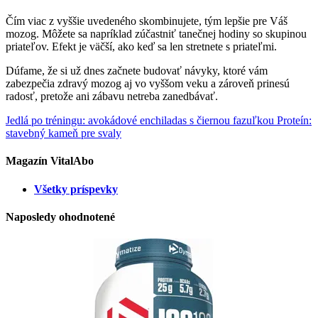
Čím viac z vyššie uvedeného skombinujete, tým lepšie pre Váš
mozog. Môžete sa napríklad zúčastniť tanečnej hodiny so skupinou
priateľov. Efekt je väčší, ako keď sa len stretnete s priateľmi.
Dúfame, že si už dnes začnete budovať návyky, ktoré vám
zabezpečia zdravý mozog aj vo vyššom veku a zároveň prinesú
radosť, pretože ani zábavu netreba zanedbávať.
Jedlá po tréningu: avokádové enchiladas s čiernou fazuľkou
Proteín:
stavebný kameň pre svaly
Magazín VitalAbo
Všetky príspevky
Naposledy ohodnotené