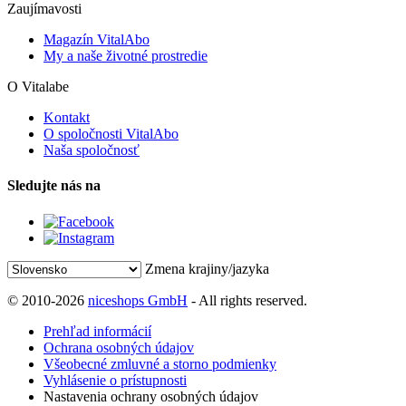
Zaujímavosti
Magazín VitalAbo
My a naše životné prostredie
O Vitalabe
Kontakt
O spoločnosti VitalAbo
Naša spoločnosť
Sledujte nás na
Zmena krajiny/jazyka
© 2010-2026
niceshops GmbH
- All rights reserved.
Prehľad informácií
Ochrana osobných údajov
Všeobecné zmluvné a storno podmienky
Vyhlásenie o prístupnosti
Nastavenia ochrany osobných údajov