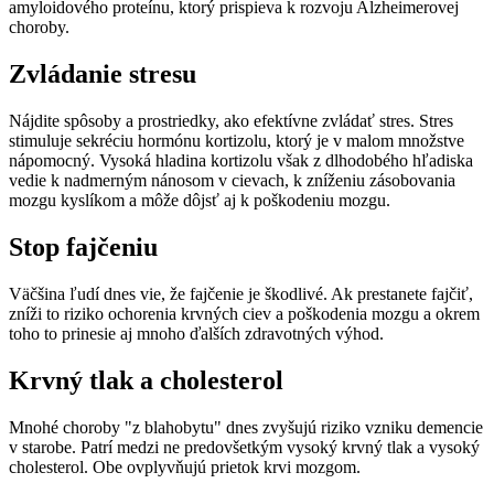
amyloidového proteínu, ktorý prispieva k rozvoju Alzheimerovej
choroby.
Zvládanie stresu
Nájdite spôsoby a prostriedky, ako efektívne zvládať stres. Stres
stimuluje sekréciu hormónu kortizolu, ktorý je v malom množstve
nápomocný. Vysoká hladina kortizolu však z dlhodobého hľadiska
vedie k nadmerným nánosom v cievach, k zníženiu zásobovania
mozgu kyslíkom a môže dôjsť aj k poškodeniu mozgu.
Stop fajčeniu
Väčšina ľudí dnes vie, že fajčenie je škodlivé. Ak prestanete fajčiť,
zníži to riziko ochorenia krvných ciev a poškodenia mozgu a okrem
toho to prinesie aj mnoho ďalších zdravotných výhod.
Krvný tlak a cholesterol
Mnohé choroby "z blahobytu" dnes zvyšujú riziko vzniku demencie
v starobe. Patrí medzi ne predovšetkým vysoký krvný tlak a vysoký
cholesterol. Obe ovplyvňujú prietok krvi mozgom.