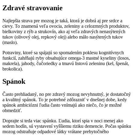
Zdravé stravovanie
Najlepšia strava pre mozog je taká, ktorá je dobrá aj pre srdce a
cievy. To znamená veľa ovocia, zeleniny a celozrnných produktov,
bielkoviny z rýb a strukovín, ako aj veľa zdravých nenasýtených
tukov (olivový olej, repkový olej) alebo málo nasýtených tukov
(maslo).
Potraviny, ktoré sa spájajú so spomalením poklesu kognitívnych
funkcií, zahŕňajú ryby obsahujúce omega-3 mastné kyseliny (losos,
makrela), jahody, čučoriedky a tmavú listovú zeleninu (kel, špenát,
brokolica).
Spánok
Často prehliadaný, no pre zdravý mozog nevyhnutný, je dostatočný
a kvalitný spánok. To je potrebné zdôrazniť v dnešnej dobe, kedy
spánok ambiciózni ľudia často vnímajú ako niečo, čo je možné
obmedziť.
Doprajte si teda viac spánku. Ľudia, ktorí spia v noci menej ako
sedem hodín, sú vystavení vyššiemu riziku demencie. Počas spánku
mozog odstraňuje odpadové látky vrátane prebytočného