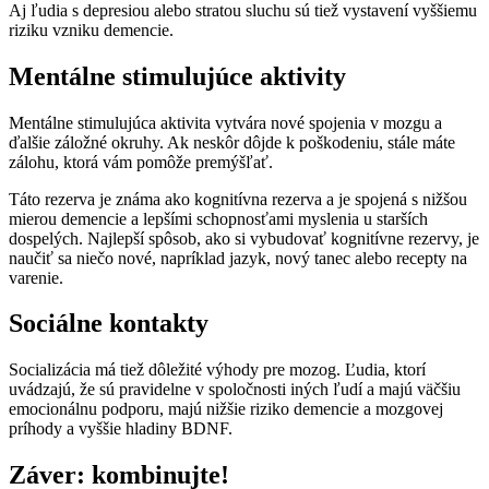
Aj ľudia s depresiou alebo stratou sluchu sú tiež vystavení vyššiemu
riziku vzniku demencie.
Mentálne stimulujúce aktivity
Mentálne stimulujúca aktivita vytvára nové spojenia v mozgu a
ďalšie záložné okruhy. Ak neskôr dôjde k poškodeniu, stále máte
zálohu, ktorá vám pomôže premýšľať.
Táto rezerva je známa ako kognitívna rezerva a je spojená s nižšou
mierou demencie a lepšími schopnosťami myslenia u starších
dospelých. Najlepší spôsob, ako si vybudovať kognitívne rezervy, je
naučiť sa niečo nové, napríklad jazyk, nový tanec alebo recepty na
varenie.
Sociálne kontakty
Socializácia má tiež dôležité výhody pre mozog. Ľudia, ktorí
uvádzajú, že sú pravidelne v spoločnosti iných ľudí a majú väčšiu
emocionálnu podporu, majú nižšie riziko demencie a mozgovej
príhody a vyššie hladiny BDNF.
Záver: kombinujte!