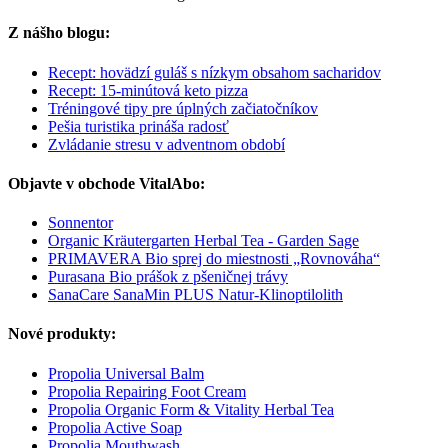
Z nášho blogu:
Recept: hovädzí guláš s nízkym obsahom sacharidov
Recept: 15-minútová keto pizza
Tréningové tipy pre úplných začiatočníkov
Pešia turistika prináša radosť
Zvládanie stresu v adventnom období
Objavte v obchode VitalAbo:
Sonnentor
Organic Kräutergarten Herbal Tea - Garden Sage
PRIMAVERA Bio sprej do miestnosti „Rovnováha“
Purasana Bio prášok z pšeničnej trávy
SanaCare SanaMin PLUS Natur-Klinoptilolith
Nové produkty:
Propolia Universal Balm
Propolia Repairing Foot Cream
Propolia Organic Form & Vitality Herbal Tea
Propolia Active Soap
Propolia Mouthwash