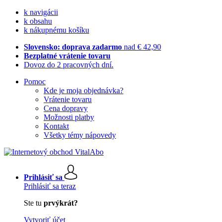
k navigácii
k obsahu
k nákupnému košíku
Slovensko: doprava zadarmo
nad € 42,90
Bezplatné vrátenie tovaru
Dovoz do 2 pracovných dní.
Pomoc
Kde je moja objednávka?
Vrátenie tovaru
Cena dopravy
Možnosti platby
Kontakt
Všetky témy nápovedy
Prihlásiť sa
Prihlásiť sa teraz
Ste tu
prvýkrát?
Vytvoriť účet