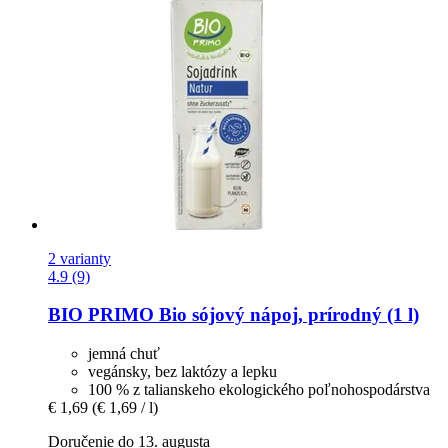
2 varianty
4.9 (9)
BIO PRIMO
Bio sójový nápoj, prírodný (1 l)
jemná chuť
vegánsky, bez laktózy a lepku
100 % z talianskeho ekologického poľnohospodárstva
€ 1,69
(€ 1,69 / l)
Doručenie do 13. augusta