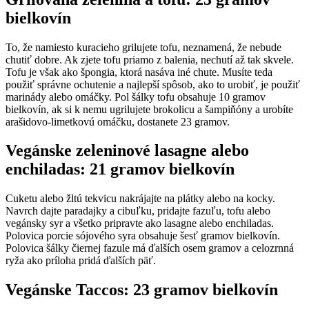
bielkovín
To, že namiesto kuracieho grilujete tofu, neznamená, že nebude
chutiť dobre. Ak zjete tofu priamo z balenia, nechutí až tak skvele.
Tofu je však ako špongia, ktorá nasáva iné chute. Musíte teda
použiť správne ochutenie a najlepší spôsob, ako to urobiť, je použiť
marinády alebo omáčky. Pol šálky tofu obsahuje 10 gramov
bielkovín, ak si k nemu ugrilujete brokolicu a šampiňóny a urobíte
arašidovo-limetkovú omáčku, dostanete 23 gramov.
Vegánske zeleninové lasagne alebo
enchiladas: 21 gramov bielkovín
Cuketu alebo žltú tekvicu nakrájajte na plátky alebo na kocky.
Navrch dajte paradajky a cibuľku, pridajte fazuľu, tofu alebo
vegánsky syr a všetko pripravte ako lasagne alebo enchiladas.
Polovica porcie sójového syra obsahuje šesť gramov bielkovín.
Polovica šálky čiernej fazule má ďalších osem gramov a celozrnná
ryža ako príloha pridá ďalších päť.
Vegánske Taccos: 23 gramov bielkovín