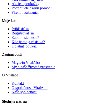
Akcie a poukážky
Potrebujete ďalšiu pomoc?
Firemní zákazníci
Moje konto
Prihlásiť sa
Registrovať sa
Zabudli ste heslo?
Kde je moja zásielka?
Uplatniť poukaz
Zaujímavosti
Magazín VitalAbo
My a naše životné prostredie
O Vitalabe
Kontakt
O spoločnosti VitalAbo
Naša spoločnosť
Sledujte nás na