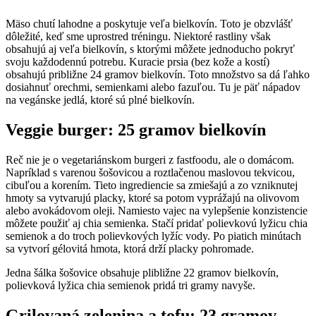
Mäso chutí lahodne a poskytuje veľa bielkovín. Toto je obzvlášť
dôležité, keď sme uprostred tréningu. Niektoré rastliny však
obsahujú aj veľa bielkovín, s ktorými môžete jednoducho pokryť
svoju každodennú potrebu. Kuracie prsia (bez kože a kostí)
obsahujú približne 24 gramov bielkovín. Toto množstvo sa dá ľahko
dosiahnuť orechmi, semienkami alebo fazuľou. Tu je päť nápadov
na vegánske jedlá, ktoré sú plné bielkovín.
Veggie burger: 25 gramov bielkovín
Reč nie je o vegetariánskom burgeri z fastfoodu, ale o domácom.
Napríklad s varenou šošovicou a roztlačenou maslovou tekvicou,
cibuľou a korením. Tieto ingrediencie sa zmiešajú a zo vzniknutej
hmoty sa vytvarujú placky, ktoré sa potom vyprážajú na olivovom
alebo avokádovom oleji. Namiesto vajec na vylepšenie konzistencie
môžete použiť aj chia semienka. Stačí pridať polievkovú lyžicu chia
semienok a do troch polievkových lyžíc vody. Po piatich minútach
sa vytvorí gélovitá hmota, ktorá drží placky pohromade.
Jedna šálka šošovice obsahuje plibližne 22 gramov bielkovín,
polievková lyžica chia semienok pridá tri gramy navyše.
Grilovaná zelenina a tofu: 23 gramov