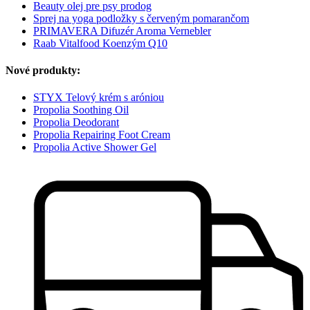
Beauty olej pre psy prodog
Sprej na yoga podložky s červeným pomarančom
PRIMAVERA Difuzér Aroma Vernebler
Raab Vitalfood Koenzým Q10
Nové produkty:
STYX Telový krém s aróniou
Propolia Soothing Oil
Propolia Deodorant
Propolia Repairing Foot Cream
Propolia Active Shower Gel