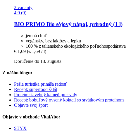
2 varianty
4.9 (9)
BIO PRIMO
Bio sójový nápoj, prírodný (1 l)
jemná chuť
vegánsky, bez laktózy a lepku
100 % z talianskeho ekologického poľnohospodárstva
€ 1,69
(€ 1,69 / l)
Doručenie do 13. augusta
Z nášho blogu:
Pešia turistika prináša radosť
Recept: superfood šalát
Proteín: stavebný kameň pre svaly
Recept: bobuľový ovsený kokteil so srvátkovým proteínom
Objavte svoj šport
Objavte v obchode VitalAbo:
STYX