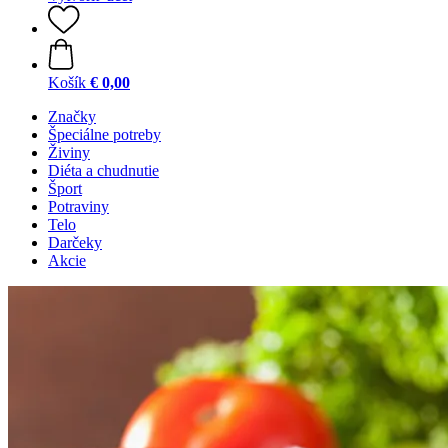
Košík
€ 0,00
Značky
Špeciálne potreby
Živiny
Diéta a chudnutie
Šport
Potraviny
Telo
Darčeky
Akcie