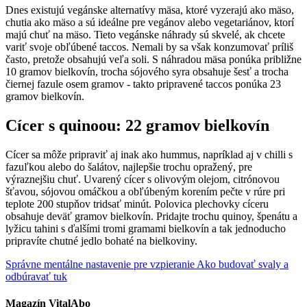
Dnes existujú vegánske alternatívy mäsa, ktoré vyzerajú ako mäso,
chutia ako mäso a sú ideálne pre vegánov alebo vegetariánov, ktorí
majú chuť na mäso. Tieto vegánske náhrady sú skvelé, ak chcete
variť svoje obľúbené taccos. Nemali by sa však konzumovať príliš
často, pretože obsahujú veľa soli. S náhradou mäsa ponúka približne
10 gramov bielkovín, trocha sójového syra obsahuje šesť a trocha
čiernej fazule osem gramov - takto pripravené taccos ponúka 23
gramov bielkovín.
Cícer s quinoou: 22 gramov bielkovín
Cícer sa môže pripraviť aj inak ako hummus, napríklad aj v chilli s
fazuľkou alebo do šalátov, najlepšie trochu opražený, pre
výraznejšiu chuť. Uvarený cícer s olivovým olejom, citrónovou
šťavou, sójovou omáčkou a obľúbeným korením pečte v rúre pri
teplote 200 stupňov tridsať minút. Polovica plechovky cíceru
obsahuje deväť gramov bielkovín. Pridajte trochu quinoy, špenátu a
lyžicu tahini s ďalšími tromi gramami bielkovín a tak jednoducho
pripravíte chutné jedlo bohaté na bielkoviny.
Správne mentálne nastavenie pre vzpieranie
Ako budovať svaly a
odbúravať tuk
Magazín VitalAbo