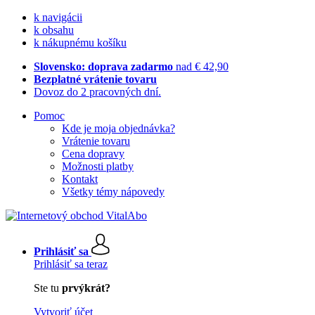
k navigácii
k obsahu
k nákupnému košíku
Slovensko: doprava zadarmo
nad € 42,90
Bezplatné vrátenie tovaru
Dovoz do 2 pracovných dní.
Pomoc
Kde je moja objednávka?
Vrátenie tovaru
Cena dopravy
Možnosti platby
Kontakt
Všetky témy nápovedy
Prihlásiť sa
Prihlásiť sa teraz
Ste tu
prvýkrát?
Vytvoriť účet