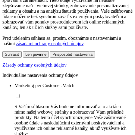
správaní a zariadeniach. Tieto údaje využívame na neustále
zlepšovanie našej webovej stránky, zobrazovanie personalizovanej
reklamy a obsahu a na analýzu štatistík používania. Vaše zašifrované
údaje môžeme tiež synchronizovať s externými poskytovateľmi a
zobrazovať vám ponuky prostredníctvom ich online reklamných
kanálov, len ak už ich služby sami používate.
Pred udelením súhlasu sa, prosím, oboznámte s nastaveniami a
našimi
zásadami ochrany osobných údajov
.
Súhlasiť
Len povinné
Prispôsobiť nastavenia
Zásady ochrany osobných údajov
Individuálne nastavenia ochrany údajov
Marketing per Customer-Match
S Vaším súhlasom Vás budeme informovať aj o akciách
mimo našej webovej stránky a zobrazovať Vám príslušné
produkty. Na tento účel synchronizujeme Vaše zašifrované
osobné údaje s nasledujúcimi externými poskytovateľmi a
využívame ich online reklamné kanály, ak už využívate ich
služby: