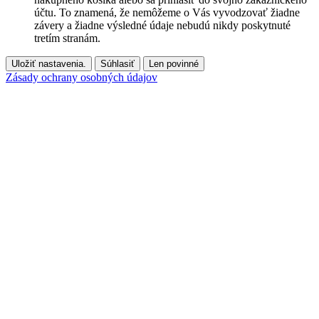
účtu. To znamená, že nemôžeme o Vás vyvodzovať žiadne
závery a žiadne výsledné údaje nebudú nikdy poskytnuté
tretím stranám.
Uložiť nastavenia.
Súhlasiť
Len povinné
Zásady ochrany osobných údajov