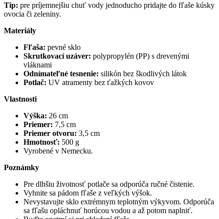
Tip:
pre príjemnejšiu chuť vody jednoducho pridajte do fľaše kúsky
ovocia či zeleniny.
Materiály
Fľaša:
pevné sklo
Skrutkovací uzáver:
polypropylén (PP) s drevenými
vláknami
Odnímateľné tesnenie:
silikón bez škodlivých látok
Potlač:
UV atramenty bez ťažkých kovov
Vlastnosti
Výška:
26 cm
Priemer:
7,5 cm
Priemer otvoru:
3,5 cm
Hmotnosť:
500 g
Vyrobené v Nemecku.
Poznámky
Pre dlhšiu životnosť potlače sa odporúča ručné čistenie.
Vyhnite sa pádom fľaše z veľkých výšok.
Nevystavujte sklo extrémnym teplotným výkyvom. Odporúča
sa fľašu opláchnuť horúcou vodou a až potom naplniť.