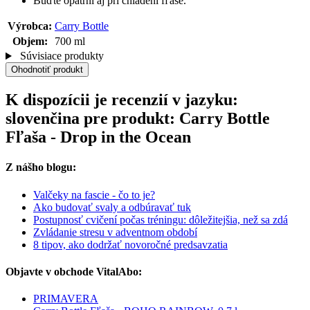
Buďte opatrní aj pri chladení fľaše.
Výrobca:
Carry Bottle
Objem:
700 ml
Súvisiace produkty
Ohodnotiť produkt
K dispozícii je recenzií v jazyku:
slovenčina pre produkt: Carry Bottle
Fľaša - Drop in the Ocean
Z nášho blogu:
Valčeky na fascie - čo to je?
Ako budovať svaly a odbúravať tuk
Postupnosť cvičení počas tréningu: dôležitejšia, než sa zdá
Zvládanie stresu v adventnom období
8 tipov, ako dodržať novoročné predsavzatia
Objavte v obchode VitalAbo:
PRIMAVERA