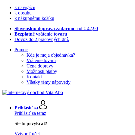
k navigácii
k obsahu
k nákupnému košíku
Slovensko: doprava zadarmo
nad € 42,90
Bezplatné vrátenie tovaru
Dovoz do 2 pracovných dní.
Pomoc
Kde je moja objednávka?
Vrátenie tovaru
Cena dopravy
Možnosti platby
Kontakt
Všetky témy nápovedy
Prihlásiť sa
Prihlásiť sa teraz
Ste tu
prvýkrát?
Vytvoriť účet