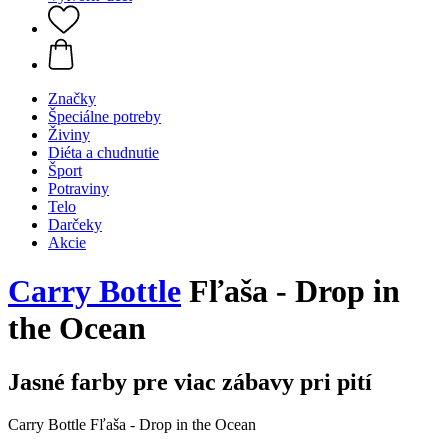
Značky
Špeciálne potreby
Živiny
Diéta a chudnutie
Šport
Potraviny
Telo
Darčeky
Akcie
Carry Bottle
Fľaša - Drop in
the Ocean
Jasné farby pre viac zábavy pri pití
Carry Bottle Fľaša - Drop in the Ocean