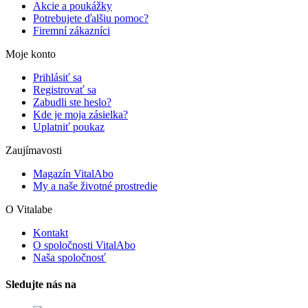
Akcie a poukážky
Potrebujete ďalšiu pomoc?
Firemní zákazníci
Moje konto
Prihlásiť sa
Registrovať sa
Zabudli ste heslo?
Kde je moja zásielka?
Uplatniť poukaz
Zaujímavosti
Magazín VitalAbo
My a naše životné prostredie
O Vitalabe
Kontakt
O spoločnosti VitalAbo
Naša spoločnosť
Sledujte nás na