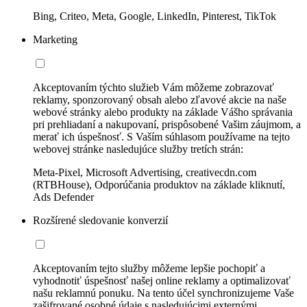
Bing, Criteo, Meta, Google, LinkedIn, Pinterest, TikTok
Marketing
Akceptovaním týchto služieb Vám môžeme zobrazovať
reklamy, sponzorovaný obsah alebo zľavové akcie na naše
webové stránky alebo produkty na základe Vášho správania
pri prehliadaní a nakupovaní, prispôsobené Vašim záujmom, a
merať ich úspešnosť. S Vaším súhlasom používame na tejto
webovej stránke nasledujúce služby tretích strán:
Meta-Pixel, Microsoft Advertising, creativecdn.com
(RTBHouse), Odporúčania produktov na základe kliknutí,
Ads Defender
Rozšírené sledovanie konverzií
Akceptovaním tejto služby môžeme lepšie pochopiť a
vyhodnotiť úspešnosť našej online reklamy a optimalizovať
našu reklamnú ponuku. Na tento účel synchronizujeme Vaše
zašifrované osobné údaje s nasledujúcimi externými