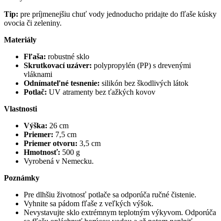
Tip:
pre príjmenejšiu chuť vody jednoducho pridajte do fľaše kúsky
ovocia či zeleniny.
Materiály
Fľaša:
robustné sklo
Skrutkovací uzáver:
polypropylén (PP) s drevenými
vláknami
Odnímateľné tesnenie:
silikón bez škodlivých látok
Potlač:
UV atramenty bez ťažkých kovov
Vlastnosti
Výška:
26 cm
Priemer:
7,5 cm
Priemer otvoru:
3,5 cm
Hmotnosť:
500 g
Vyrobená v Nemecku.
Poznámky
Pre dlhšiu životnosť potlače sa odporúča ručné čistenie.
Vyhnite sa pádom fľaše z veľkých výšok.
Nevystavujte sklo extrémnym teplotným výkyvom. Odporúča