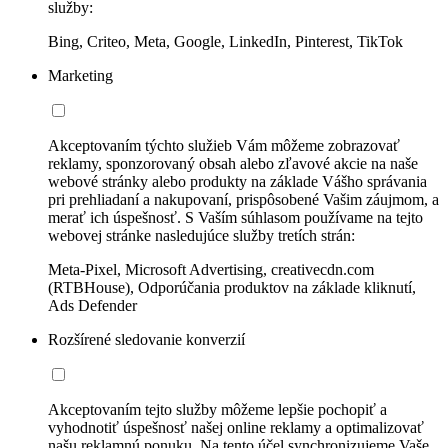
služby:
Bing, Criteo, Meta, Google, LinkedIn, Pinterest, TikTok
Marketing
Akceptovaním týchto služieb Vám môžeme zobrazovať
reklamy, sponzorovaný obsah alebo zľavové akcie na naše
webové stránky alebo produkty na základe Vášho správania
pri prehliadaní a nakupovaní, prispôsobené Vašim záujmom, a
merať ich úspešnosť. S Vaším súhlasom používame na tejto
webovej stránke nasledujúce služby tretích strán:
Meta-Pixel, Microsoft Advertising, creativecdn.com
(RTBHouse), Odporúčania produktov na základe kliknutí,
Ads Defender
Rozšírené sledovanie konverzií
Akceptovaním tejto služby môžeme lepšie pochopiť a
vyhodnotiť úspešnosť našej online reklamy a optimalizovať
našu reklamnú ponuku. Na tento účel synchronizujeme Vaše