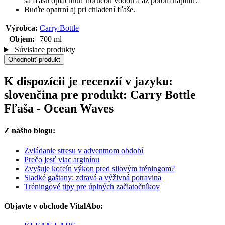
sa fľašu opláchnuť horúcou vodou a až potom naplniť.
Buďte opatrní aj pri chladení fľaše.
Výrobca:
Carry Bottle
Objem:
700 ml
Súvisiace produkty
Ohodnotiť produkt
K dispozícii je recenzií v jazyku:
slovenčina pre produkt: Carry Bottle
Fľaša - Ocean Waves
Z nášho blogu:
Zvládanie stresu v adventnom období
Prečo jesť viac arginínu
Zvyšuje kofeín výkon pred silovým tréningom?
Sladké gaštany: zdravá a výživná potravina
Tréningové tipy pre úplných začiatočníkov
Objavte v obchode VitalAbo: