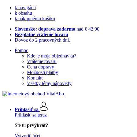
k navigácii
k obsahu
k nákupnému košíku
Slovensko: doprava zadarmo
nad € 42,90
Bezplatné vrátenie tovaru
Dovoz do 2 pracovných dní.
Pomoc
Kde je moja objednávka?
Vrátenie tovaru
Cena dopravy
Možnosti platby
Kontakt
Všetky témy nápovedy
Prihlásiť sa
Prihlásiť sa teraz
Ste tu
prvýkrát?
Vytvoriť účet