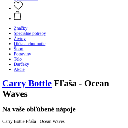
Značky
Špeciálne potreby
Živiny
Diéta a chudnutie
Šport
Potraviny
Telo
Darčeky
Akcie
Carry Bottle
Fľaša - Ocean
Waves
Na vaše obľúbené nápoje
Carry Bottle Fľaša - Ocean Waves