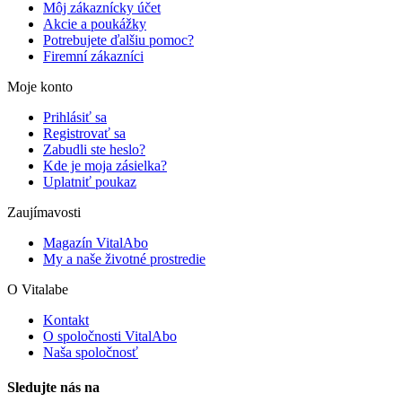
Môj zákaznícky účet
Akcie a poukážky
Potrebujete ďalšiu pomoc?
Firemní zákazníci
Moje konto
Prihlásiť sa
Registrovať sa
Zabudli ste heslo?
Kde je moja zásielka?
Uplatniť poukaz
Zaujímavosti
Magazín VitalAbo
My a naše životné prostredie
O Vitalabe
Kontakt
O spoločnosti VitalAbo
Naša spoločnosť
Sledujte nás na