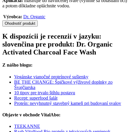
Aplikácia:
masírujte do navlhčenej tváre (vyhnite sa oblastiam očí)
a potom dôkladne opláchnite vodou.
Výrobca:
Dr. Organic
Ohodnotiť produkt
K dispozícii je recenzií v jazyku:
slovenčina pre produkt: Dr. Organic
Activated Charcoal Face Wash
Z nášho blogu:
Vegánske vianočné proteínové sušienky
BE THE CHANGE: Špičkové výživové doplnky zo
Švajčiarska
10 tipov pre trvalo štíhlu postavu
Recept: superfood šalát
Proteín: nevyhnutný stavebný kameň pri budovaní svalov
Objavte v obchode VitalAbo:
TEEKANNE
Raab Vitalfood Bio proteín z tekvicových semienok