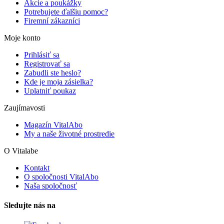
Akcie a poukážky
Potrebujete ďalšiu pomoc?
Firemní zákazníci
Moje konto
Prihlásiť sa
Registrovať sa
Zabudli ste heslo?
Kde je moja zásielka?
Uplatniť poukaz
Zaujímavosti
Magazín VitalAbo
My a naše životné prostredie
O Vitalabe
Kontakt
O spoločnosti VitalAbo
Naša spoločnosť
Sledujte nás na