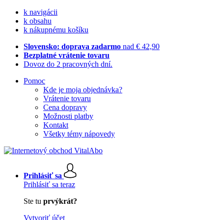
k navigácii
k obsahu
k nákupnému košíku
Slovensko: doprava zadarmo
nad € 42,90
Bezplatné vrátenie tovaru
Dovoz do 2 pracovných dní.
Pomoc
Kde je moja objednávka?
Vrátenie tovaru
Cena dopravy
Možnosti platby
Kontakt
Všetky témy nápovedy
Prihlásiť sa
Prihlásiť sa teraz
Ste tu
prvýkrát?
Vytvoriť účet