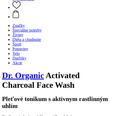
Značky
Špeciálne potreby
Živiny
Diéta a chudnutie
Šport
Potraviny
Telo
Darčeky
Akcie
Dr. Organic
Activated
Charcoal Face Wash
Pleťové tonikum s aktívnym rastlinným
uhlím