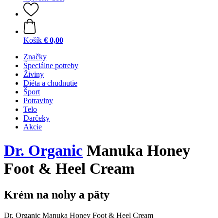
Košík
€ 0,00
Značky
Špeciálne potreby
Živiny
Diéta a chudnutie
Šport
Potraviny
Telo
Darčeky
Akcie
Dr. Organic
Manuka Honey
Foot & Heel Cream
Krém na nohy a päty
Dr. Organic Manuka Honey Foot & Heel Cream