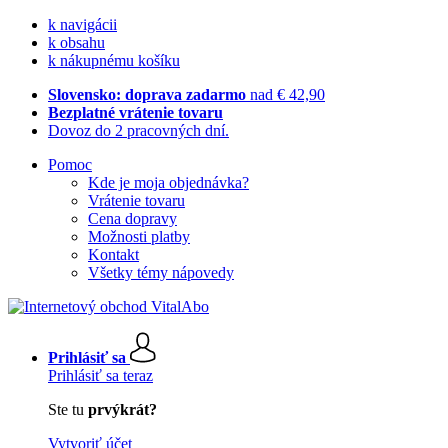
k navigácii
k obsahu
k nákupnému košíku
Slovensko: doprava zadarmo
nad € 42,90
Bezplatné vrátenie tovaru
Dovoz do 2 pracovných dní.
Pomoc
Kde je moja objednávka?
Vrátenie tovaru
Cena dopravy
Možnosti platby
Kontakt
Všetky témy nápovedy
Prihlásiť sa
Prihlásiť sa teraz
Ste tu
prvýkrát?
Vytvoriť účet