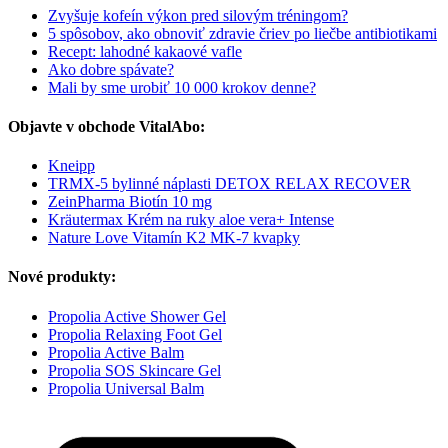
Zvyšuje kofeín výkon pred silovým tréningom?
5 spôsobov, ako obnoviť zdravie čriev po liečbe antibiotikami
Recept: lahodné kakaové vafle
Ako dobre spávate?
Mali by sme urobiť 10 000 krokov denne?
Objavte v obchode VitalAbo:
Kneipp
TRMX-5 bylinné náplasti DETOX RELAX RECOVER
ZeinPharma Biotín 10 mg
Kräutermax Krém na ruky aloe vera+ Intense
Nature Love Vitamín K2 MK-7 kvapky
Nové produkty:
Propolia Active Shower Gel
Propolia Relaxing Foot Gel
Propolia Active Balm
Propolia SOS Skincare Gel
Propolia Universal Balm