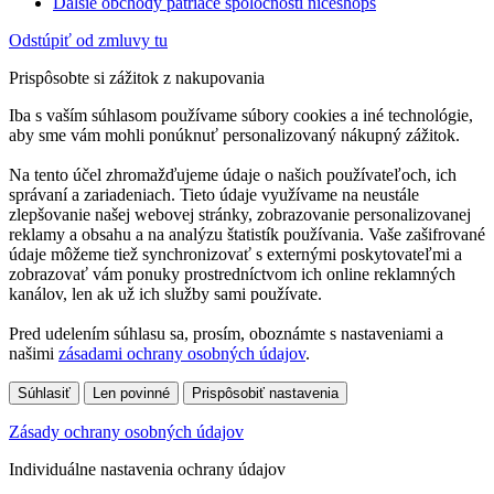
Ďalšie obchody patriace spoločnosti niceshops
Odstúpiť od zmluvy tu
Prispôsobte si zážitok z nakupovania
Iba s vaším súhlasom používame súbory cookies a iné technológie,
aby sme vám mohli ponúknuť personalizovaný nákupný zážitok.
Na tento účel zhromažďujeme údaje o našich používateľoch, ich
správaní a zariadeniach. Tieto údaje využívame na neustále
zlepšovanie našej webovej stránky, zobrazovanie personalizovanej
reklamy a obsahu a na analýzu štatistík používania. Vaše zašifrované
údaje môžeme tiež synchronizovať s externými poskytovateľmi a
zobrazovať vám ponuky prostredníctvom ich online reklamných
kanálov, len ak už ich služby sami používate.
Pred udelením súhlasu sa, prosím, oboznámte s nastaveniami a
našimi
zásadami ochrany osobných údajov
.
Súhlasiť
Len povinné
Prispôsobiť nastavenia
Zásady ochrany osobných údajov
Individuálne nastavenia ochrany údajov