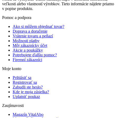
veľkosti alebo vlastností výrobkov. Tieto informácie nájdete priamo
v popise produktu.
Pomoc a podpora
Ako si môžem objednať tovar?
Doprava a doručenie
Vrátenie tovaru a peňazí
Možnosti platby
Môj zákaznícky účet
Akcie a poukážky
Potrebujete ďalšiu pomoc?
Firemní zákazníci
Moje konto
Prihlásiť sa
Registrovať sa
Zabudli ste heslo?
Kde je moja zásielka?
Uplatniť poukaz
Zaujímavosti
Magazín VitalAbo