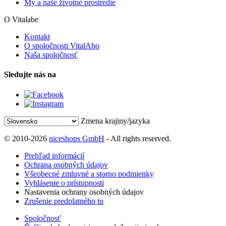
My a naše životné prostredie
O Vitalabe
Kontakt
O spoločnosti VitalAbo
Naša spoločnosť
Sledujte nás na
Zmena krajiny/jazyka
© 2010-2026
niceshops GmbH
- All rights reserved.
Prehľad informácií
Ochrana osobných údajov
Všeobecné zmluvné a storno podmienky
Vyhlásenie o prístupnosti
Nastavenia ochrany osobných údajov
Zrušenie predplatného tu
Spoločnosť