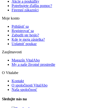
Akcie a poukážky
Potrebujete ďalšiu pomoc?
Firemní zákazníci
Moje konto
Prihlásiť sa
Registrovať sa
Zabudli ste heslo?
Kde je moja zásielka?
Uplatniť poukaz
Zaujímavosti
Magazín VitalAbo
My a naše životné prostredie
O Vitalabe
Kontakt
O spoločnosti VitalAbo
Naša spoločnosť
Sledujte nás na