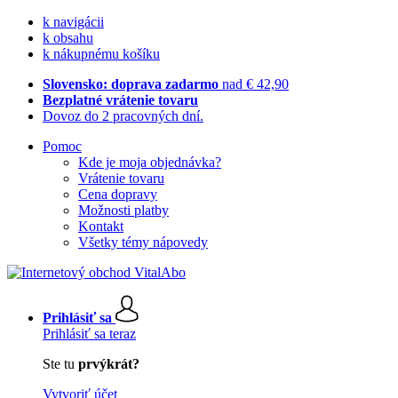
k navigácii
k obsahu
k nákupnému košíku
Slovensko: doprava zadarmo
nad € 42,90
Bezplatné vrátenie tovaru
Dovoz do 2 pracovných dní.
Pomoc
Kde je moja objednávka?
Vrátenie tovaru
Cena dopravy
Možnosti platby
Kontakt
Všetky témy nápovedy
Prihlásiť sa
Prihlásiť sa teraz
Ste tu
prvýkrát?
Vytvoriť účet