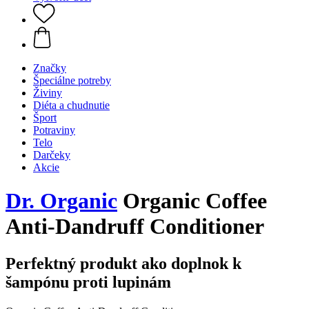
Značky
Špeciálne potreby
Živiny
Diéta a chudnutie
Šport
Potraviny
Telo
Darčeky
Akcie
Dr. Organic
Organic Coffee
Anti-Dandruff Conditioner
Perfektný produkt ako doplnok k
šampónu proti lupinám