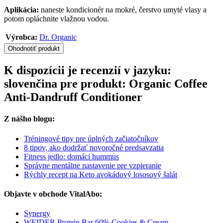
Aplikácia:
naneste kondicionér na mokré, čerstvo umyté vlasy a
potom opláchnite vlažnou vodou.
Výrobca:
Dr. Organic
Ohodnotiť produkt
K dispozícii je recenzií v jazyku:
slovenčina pre produkt: Organic Coffee
Anti-Dandruff Conditioner
Z nášho blogu:
Tréningové tipy pre úplných začiatočníkov
8 tipov, ako dodržať novoročné predsavzatia
Fitness jedlo: domáci hummus
Správne mentálne nastavenie pre vzpieranie
Rýchly recept na Keto avokádový lososový šalát
Objavte v obchode VitalAbo:
Synergy
WEIDER Protein Bar 60% Cookies & Cream