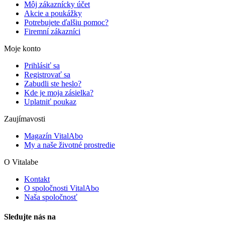
Môj zákaznícky účet
Akcie a poukážky
Potrebujete ďalšiu pomoc?
Firemní zákazníci
Moje konto
Prihlásiť sa
Registrovať sa
Zabudli ste heslo?
Kde je moja zásielka?
Uplatniť poukaz
Zaujímavosti
Magazín VitalAbo
My a naše životné prostredie
O Vitalabe
Kontakt
O spoločnosti VitalAbo
Naša spoločnosť
Sledujte nás na