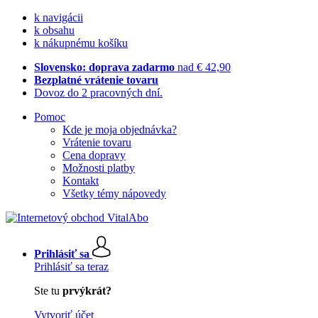
k navigácii
k obsahu
k nákupnému košíku
Slovensko: doprava zadarmo
nad € 42,90
Bezplatné vrátenie tovaru
Dovoz do 2 pracovných dní.
Pomoc
Kde je moja objednávka?
Vrátenie tovaru
Cena dopravy
Možnosti platby
Kontakt
Všetky témy nápovedy
Prihlásiť sa
Prihlásiť sa teraz
Ste tu
prvýkrát?
Vytvoriť účet