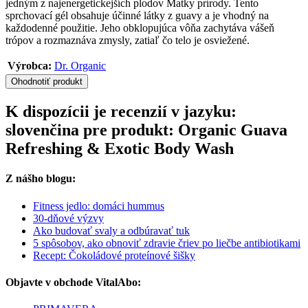
jedným z najenergetickejších plodov Matky prírody. Tento
sprchovací gél obsahuje účinné látky z guavy a je vhodný na
každodenné použitie. Jeho obklopujúca vôňa zachytáva vášeň
trópov a rozmaznáva zmysly, zatiaľ čo telo je osviežené.
Výrobca:
Dr. Organic
Ohodnotiť produkt
K dispozícii je recenzií v jazyku:
slovenčina pre produkt: Organic Guava
Refreshing & Exotic Body Wash
Z nášho blogu:
Fitness jedlo: domáci hummus
30-dňové výzvy
Ako budovať svaly a odbúravať tuk
5 spôsobov, ako obnoviť zdravie čriev po liečbe antibiotikami
Recept: Čokoládové proteínové šišky
Objavte v obchode VitalAbo: