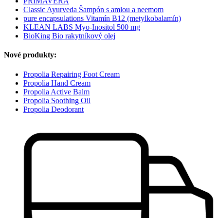
PRIMAVERA
Classic Ayurveda Šampón s amlou a neemom
pure encapsulations Vitamín B12 (metylkobalamín)
KLEAN LABS Myo-Inositol 500 mg
BioKing Bio rakytníkový olej
Nové produkty:
Propolia Repairing Foot Cream
Propolia Hand Cream
Propolia Active Balm
Propolia Soothing Oil
Propolia Deodorant