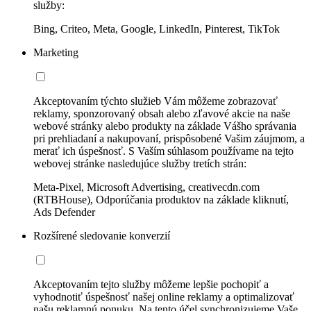
služby:
Bing, Criteo, Meta, Google, LinkedIn, Pinterest, TikTok
Marketing
Akceptovaním týchto služieb Vám môžeme zobrazovať
reklamy, sponzorovaný obsah alebo zľavové akcie na naše
webové stránky alebo produkty na základe Vášho správania
pri prehliadaní a nakupovaní, prispôsobené Vašim záujmom, a
merať ich úspešnosť. S Vaším súhlasom používame na tejto
webovej stránke nasledujúce služby tretích strán:
Meta-Pixel, Microsoft Advertising, creativecdn.com
(RTBHouse), Odporúčania produktov na základe kliknutí,
Ads Defender
Rozšírené sledovanie konverzií
Akceptovaním tejto služby môžeme lepšie pochopiť a
vyhodnotiť úspešnosť našej online reklamy a optimalizovať
našu reklamnú ponuku. Na tento účel synchronizujeme Vaše