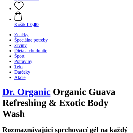
Košík
€ 0,00
Značky
Špeciálne potreby
Živiny
Diéta a chudnutie
Šport
Potraviny
Telo
Darčeky
Akcie
Dr. Organic
Organic Guava
Refreshing & Exotic Body
Wash
Rozmaznávajúci sprchovací gél na každý