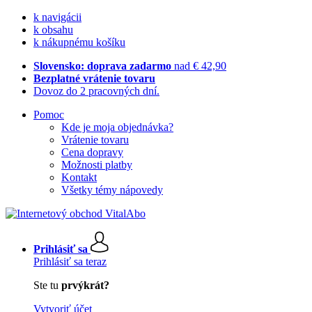
k navigácii
k obsahu
k nákupnému košíku
Slovensko: doprava zadarmo
nad € 42,90
Bezplatné vrátenie tovaru
Dovoz do 2 pracovných dní.
Pomoc
Kde je moja objednávka?
Vrátenie tovaru
Cena dopravy
Možnosti platby
Kontakt
Všetky témy nápovedy
Prihlásiť sa
Prihlásiť sa teraz
Ste tu
prvýkrát?
Vytvoriť účet