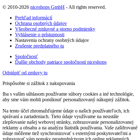
© 2010-2026
niceshops GmbH
- All rights reserved.
Prehľad informácií
Ochrana osobných údajov
Všeobecné zmluvné a storno podmienky
Vyhlásenie o prístupnosti
Nastavenia ochrany osobných údajov
Zrušenie predplatného tu
Spoločnosť
Ďalšie obchody patriace spoločnosti niceshops
Odstúpiť od zmluvy tu
Prispôsobte si zážitok z nakupovania
Iba s vaším súhlasom používame súbory cookies a iné technológie,
aby sme vám mohli ponúknuť personalizovaný nákupný zážitok.
Na tento účel zhromažďujeme údaje o našich používateľoch, ich
správaní a zariadeniach. Tieto údaje využívame na neustále
zlepšovanie našej webovej stránky, zobrazovanie personalizovanej
reklamy a obsahu a na analýzu štatistík používania. Vaše zašifrované
údaje môžeme tiež synchronizovať s externými poskytovateľmi a
zobrazovať vám ponuky prostredníctvom ich online reklamných