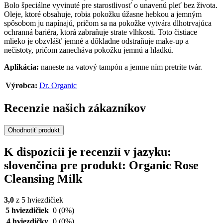
Bolo špeciálne vyvinuté pre starostlivosť o unavenú pleť bez života.
Oleje, ktoré obsahuje, robia pokožku úžasne hebkou a jemným
spôsobom ju napínajú, pričom sa na pokožke vytvára dlhotrvajúca
ochranná bariéra, ktorá zabraňuje strate vlhkosti. Toto čistiace
mlieko je obzvlášť jemné a dôkladne odstraňuje make-up a
nečistoty, pričom zanecháva pokožku jemnú a hladkú.
Aplikácia:
naneste na vatový tampón a jemne ním pretrite tvár.
Výrobca:
Dr. Organic
Recenzie našich zákazníkov
Ohodnotiť produkt
K dispozícii je recenzií v jazyku:
slovenčina pre produkt: Organic Rose
Cleansing Milk
3,0
z 5 hviezdičiek
5 hviezdičiek
0
(0%)
4 hviezdičky
0
(0%)