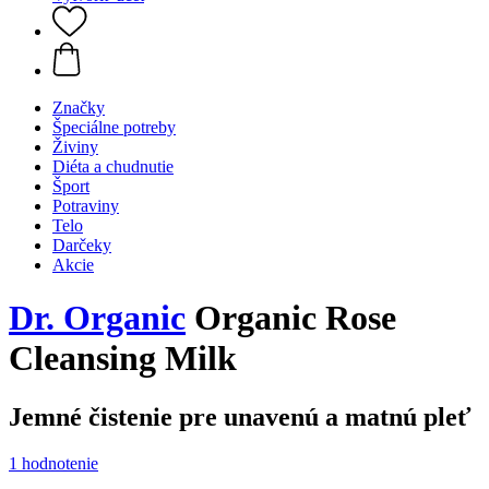
Značky
Špeciálne potreby
Živiny
Diéta a chudnutie
Šport
Potraviny
Telo
Darčeky
Akcie
Dr. Organic
Organic Rose
Cleansing Milk
Jemné čistenie pre unavenú a matnú pleť
1 hodnotenie