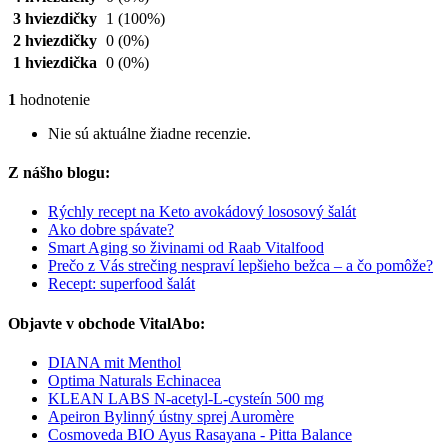
3 hviezdičky
1
(100%)
2 hviezdičky
0
(0%)
1 hviezdička
0
(0%)
1
hodnotenie
Nie sú aktuálne žiadne recenzie.
Z nášho blogu:
Rýchly recept na Keto avokádový lososový šalát
Ako dobre spávate?
Smart Aging so živinami od Raab Vitalfood
Prečo z Vás strečing nespraví lepšieho bežca – a čo pomôže?
Recept: superfood šalát
Objavte v obchode VitalAbo:
DIANA mit Menthol
Optima Naturals Echinacea
KLEAN LABS N-acetyl-L-cysteín 500 mg
Apeiron Bylinný ústny sprej Auromère
Cosmoveda BIO Ayus Rasayana - Pitta Balance