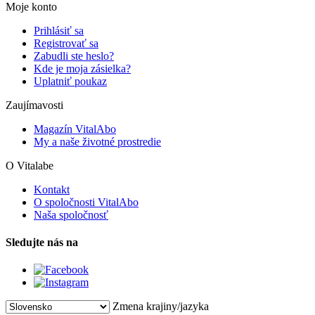
Moje konto
Prihlásiť sa
Registrovať sa
Zabudli ste heslo?
Kde je moja zásielka?
Uplatniť poukaz
Zaujímavosti
Magazín VitalAbo
My a naše životné prostredie
O Vitalabe
Kontakt
O spoločnosti VitalAbo
Naša spoločnosť
Sledujte nás na
Zmena krajiny/jazyka