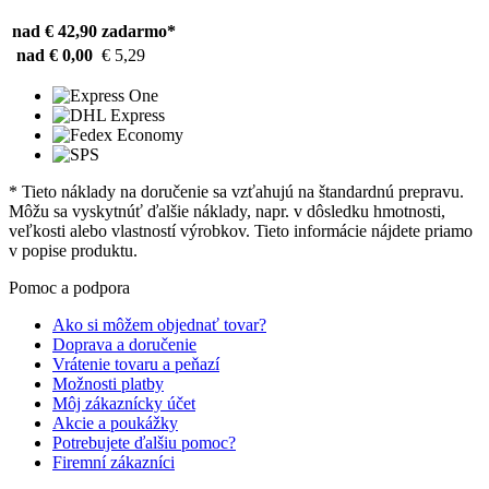
nad € 42,90
zadarmo*
nad € 0,00
€ 5,29
* Tieto náklady na doručenie sa vzťahujú na štandardnú prepravu.
Môžu sa vyskytnúť ďalšie náklady, napr. v dôsledku hmotnosti,
veľkosti alebo vlastností výrobkov. Tieto informácie nájdete priamo
v popise produktu.
Pomoc a podpora
Ako si môžem objednať tovar?
Doprava a doručenie
Vrátenie tovaru a peňazí
Možnosti platby
Môj zákaznícky účet
Akcie a poukážky
Potrebujete ďalšiu pomoc?
Firemní zákazníci