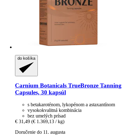
do košíka
Carnium Botanicals
TrueBronze Tanning
Capsules, 30 kapsúl
s betakaroténom, lykopénom a astaxantínom
vysokokvalitná kombinácia
bez umelých prísad
€ 31,49
(€ 1.369,13 / kg)
Doručenie do 11. augusta