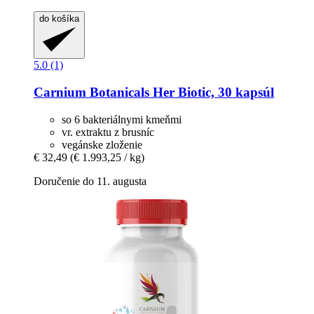
do košíka
5.0 (1)
Carnium Botanicals
Her Biotic, 30 kapsúl
so 6 bakteriálnymi kmeňmi
vr. extraktu z brusníc
vegánske zloženie
€ 32,49
(€ 1.993,25 / kg)
Doručenie do 11. augusta