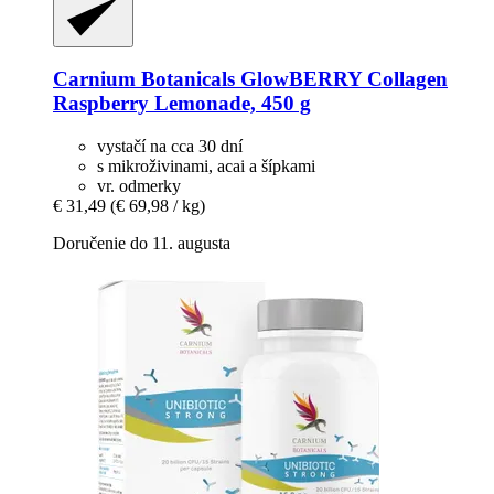
Carnium Botanicals
GlowBERRY Collagen
Raspberry Lemonade, 450 g
vystačí na cca 30 dní
s mikroživinami, acai a šípkami
vr. odmerky
€ 31,49
(€ 69,98 / kg)
Doručenie do 11. augusta