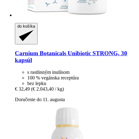
do košíka
Carnium Botanicals
Unibiotic STRONG, 30
kapsúl
s rastlinným inulínom
100 % vegánska receptúra
bez lepku
€ 32,49
(€ 2.043,40 / kg)
Doručenie do 11. augusta