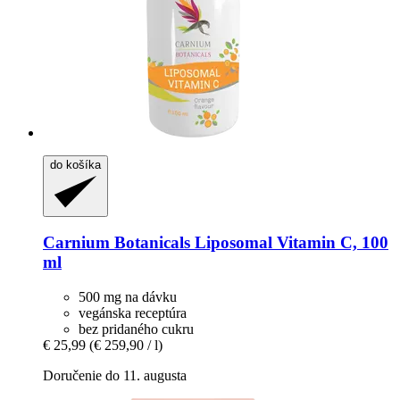
do košíka
Carnium Botanicals
Liposomal Vitamin C, 100
ml
500 mg na dávku
vegánska receptúra
bez pridaného cukru
€ 25,99
(€ 259,90 / l)
Doručenie do 11. augusta