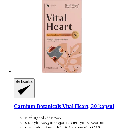
do košíka
Carnium Botanicals
Vital Heart, 30 kapsúl
ideálny od 30 rokov
s rakytníkovým olejom a čiernym zázvorom
obsahuje vitamín B1, B2 a koenzým Q10