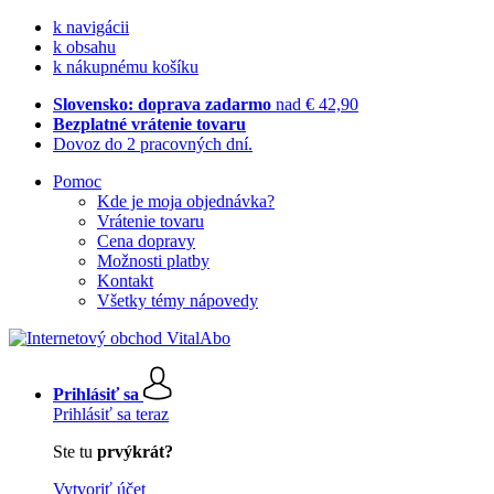
k navigácii
k obsahu
k nákupnému košíku
Slovensko: doprava zadarmo
nad € 42,90
Bezplatné vrátenie tovaru
Dovoz do 2 pracovných dní.
Pomoc
Kde je moja objednávka?
Vrátenie tovaru
Cena dopravy
Možnosti platby
Kontakt
Všetky témy nápovedy
Prihlásiť sa
Prihlásiť sa teraz
Ste tu
prvýkrát?
Vytvoriť účet