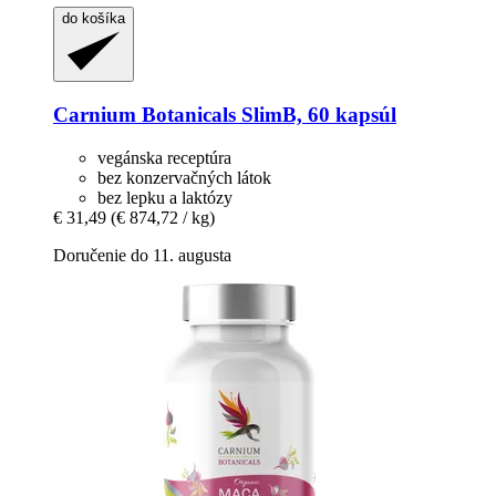
do košíka
Carnium Botanicals
SlimB, 60 kapsúl
vegánska receptúra
bez konzervačných látok
bez lepku a laktózy
€ 31,49
(€ 874,72 / kg)
Doručenie do 11. augusta