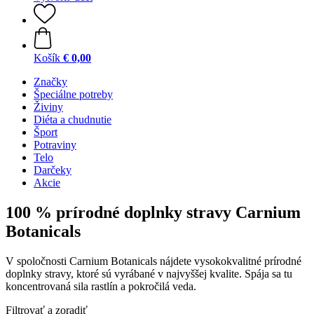
Košík
€ 0,00
Značky
Špeciálne potreby
Živiny
Diéta a chudnutie
Šport
Potraviny
Telo
Darčeky
Akcie
100 % prírodné doplnky stravy Carnium
Botanicals
V spoločnosti Carnium Botanicals nájdete vysokokvalitné prírodné
doplnky stravy, ktoré sú vyrábané v najvyššej kvalite. Spája sa tu
koncentrovaná sila rastlín a pokročilá veda.
Filtrovať a zoradiť