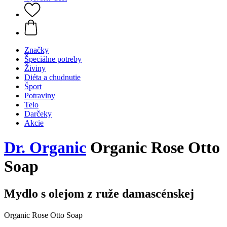
Značky
Špeciálne potreby
Živiny
Diéta a chudnutie
Šport
Potraviny
Telo
Darčeky
Akcie
Dr. Organic
Organic Rose Otto
Soap
Mydlo s olejom z ruže damascénskej
Organic Rose Otto Soap