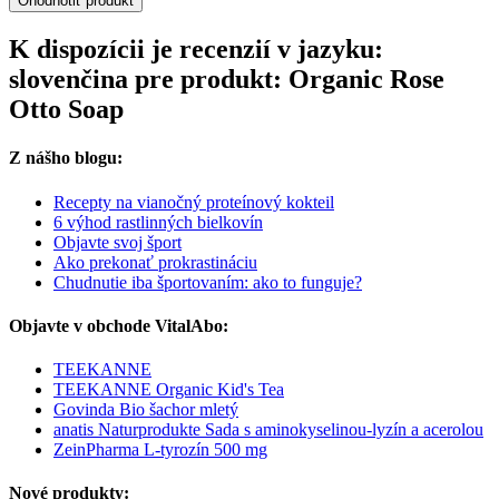
Ohodnotiť produkt
K dispozícii je recenzií v jazyku:
slovenčina pre produkt: Organic Rose
Otto Soap
Z nášho blogu:
Recepty na vianočný proteínový kokteil
6 výhod rastlinných bielkovín
Objavte svoj šport
Ako prekonať prokrastináciu
Chudnutie iba športovaním: ako to funguje?
Objavte v obchode VitalAbo:
TEEKANNE
TEEKANNE Organic Kid's Tea
Govinda Bio šachor mletý
anatis Naturprodukte Sada s aminokyselinou-lyzín a acerolou
ZeinPharma L-tyrozín 500 mg
Nové produkty: