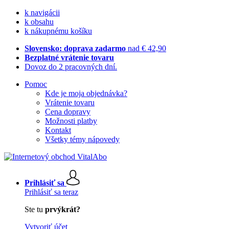
k navigácii
k obsahu
k nákupnému košíku
Slovensko: doprava zadarmo
nad € 42,90
Bezplatné vrátenie tovaru
Dovoz do 2 pracovných dní.
Pomoc
Kde je moja objednávka?
Vrátenie tovaru
Cena dopravy
Možnosti platby
Kontakt
Všetky témy nápovedy
Prihlásiť sa
Prihlásiť sa teraz
Ste tu
prvýkrát?
Vytvoriť účet