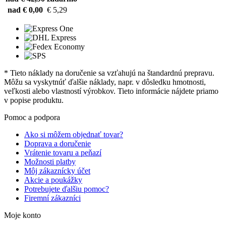
nad € 0,00
€ 5,29
* Tieto náklady na doručenie sa vzťahujú na štandardnú prepravu.
Môžu sa vyskytnúť ďalšie náklady, napr. v dôsledku hmotnosti,
veľkosti alebo vlastností výrobkov. Tieto informácie nájdete priamo
v popise produktu.
Pomoc a podpora
Ako si môžem objednať tovar?
Doprava a doručenie
Vrátenie tovaru a peňazí
Možnosti platby
Môj zákaznícky účet
Akcie a poukážky
Potrebujete ďalšiu pomoc?
Firemní zákazníci
Moje konto