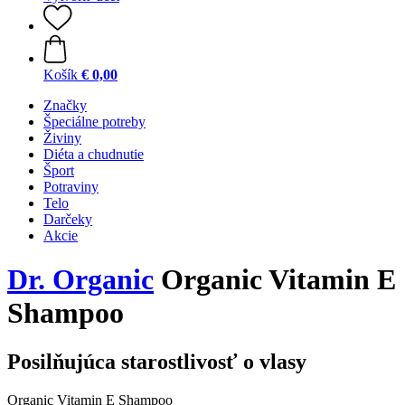
Košík
€ 0,00
Značky
Špeciálne potreby
Živiny
Diéta a chudnutie
Šport
Potraviny
Telo
Darčeky
Akcie
Dr. Organic
Organic Vitamin E
Shampoo
Posilňujúca starostlivosť o vlasy
Organic Vitamin E Shampoo