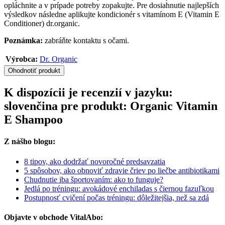
opláchnite a v prípade potreby zopakujte. Pre dosiahnutie najlepších
výsledkov následne aplikujte kondicionér s vitamínom E (Vitamin E
Conditioner) dr.organic.
Poznámka:
zabráňte kontaktu s očami.
Výrobca:
Dr. Organic
Ohodnotiť produkt
K dispozícii je recenzií v jazyku:
slovenčina pre produkt: Organic Vitamin
E Shampoo
Z nášho blogu:
8 tipov, ako dodržať novoročné predsavzatia
5 spôsobov, ako obnoviť zdravie čriev po liečbe antibiotikami
Chudnutie iba športovaním: ako to funguje?
Jedlá po tréningu: avokádové enchiladas s čiernou fazuľkou
Postupnosť cvičení počas tréningu: dôležitejšia, než sa zdá
Objavte v obchode VitalAbo: