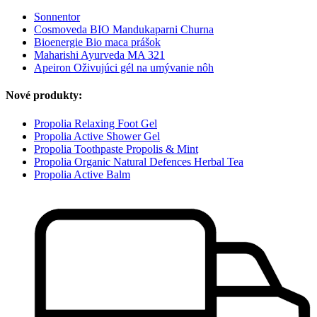
Sonnentor
Cosmoveda BIO Mandukaparni Churna
Bioenergie Bio maca prášok
Maharishi Ayurveda MA 321
Apeiron Oživujúci gél na umývanie nôh
Nové produkty:
Propolia Relaxing Foot Gel
Propolia Active Shower Gel
Propolia Toothpaste Propolis & Mint
Propolia Organic Natural Defences Herbal Tea
Propolia Active Balm