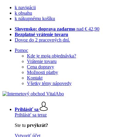
k navigácii
k obsahu
k nákupnému košíku
Slovensko: doprava zadarmo
nad € 42,90
Bezplatné vrátenie tovaru
Dovoz do 2 pracovných dní.
Pomoc
Kde je moja objednávka?
Vrátenie tovaru
Cena dopravy
Možnosti platby
Kontakt
Všetky témy nápovedy
Prihlásiť sa
Prihlásiť sa teraz
Ste tu
prvýkrát?
Vytvoriť účet