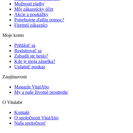
Možnosti platby
Môj zákaznícky účet
Akcie a poukážky
Potrebujete ďalšiu pomoc?
Firemní zákazníci
Moje konto
Prihlásiť sa
Registrovať sa
Zabudli ste heslo?
Kde je moja zásielka?
Uplatniť poukaz
Zaujímavosti
Magazín VitalAbo
My a naše životné prostredie
O Vitalabe
Kontakt
O spoločnosti VitalAbo
Naša spoločnosť