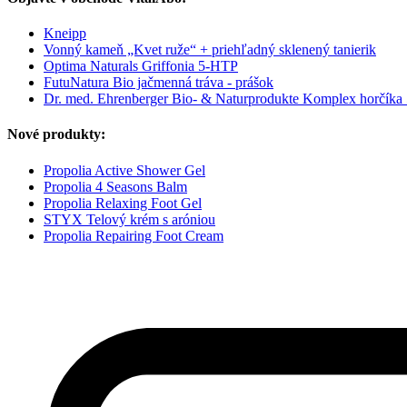
Kneipp
Vonný kameň „Kvet ruže“ + priehľadný sklenený tanierik
Optima Naturals Griffonia 5-HTP
FutuNatura Bio jačmenná tráva - prášok
Dr. med. Ehrenberger Bio- & Naturprodukte Komplex horčíka
Nové produkty:
Propolia Active Shower Gel
Propolia 4 Seasons Balm
Propolia Relaxing Foot Gel
STYX Telový krém s aróniou
Propolia Repairing Foot Cream