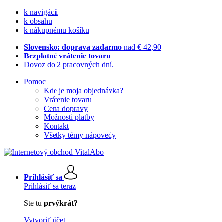
k navigácii
k obsahu
k nákupnému košíku
Slovensko: doprava zadarmo
nad € 42,90
Bezplatné vrátenie tovaru
Dovoz do 2 pracovných dní.
Pomoc
Kde je moja objednávka?
Vrátenie tovaru
Cena dopravy
Možnosti platby
Kontakt
Všetky témy nápovedy
Prihlásiť sa
Prihlásiť sa teraz
Ste tu
prvýkrát?
Vytvoriť účet