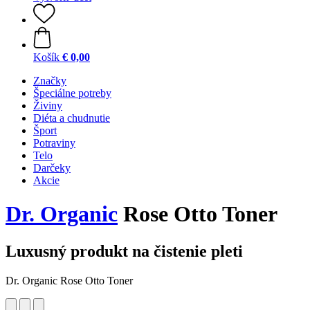
Košík
€ 0,00
Značky
Špeciálne potreby
Živiny
Diéta a chudnutie
Šport
Potraviny
Telo
Darčeky
Akcie
Dr. Organic
Rose Otto Toner
Luxusný produkt na čistenie pleti
Dr. Organic Rose Otto Toner