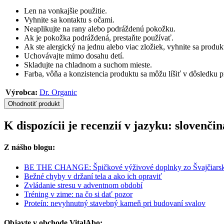
Len na vonkajšie použitie.
Vyhnite sa kontaktu s očami.
Neaplikujte na rany alebo podráždenú pokožku.
Ak je pokožka podráždená, prestaňte používať.
Ak ste alergický na jednu alebo viac zložiek, vyhnite sa produk
Uchovávajte mimo dosahu detí.
Skladujte na chladnom a suchom mieste.
Farba, vôňa a konzistencia produktu sa môžu líšiť v dôsledku p
Výrobca:
Dr. Organic
Ohodnotiť produkt
K dispozícii je recenzií v jazyku: slovenč
Z nášho blogu:
BE THE CHANGE: Špičkové výživové doplnky zo Švajčiars
Bežné chyby v držaní tela a ako ich opraviť
Zvládanie stresu v adventnom období
Tréning v zime: na čo si dať pozor
Proteín: nevyhnutný stavebný kameň pri budovaní svalov
Objavte v obchode VitalAbo: