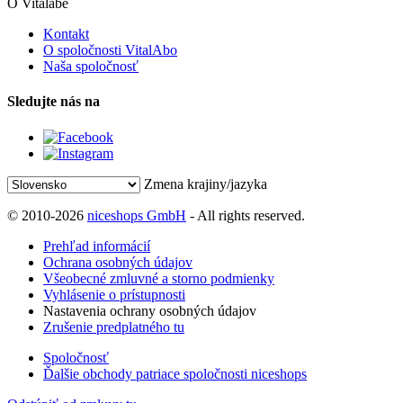
O Vitalabe
Kontakt
O spoločnosti VitalAbo
Naša spoločnosť
Sledujte nás na
Zmena krajiny/jazyka
© 2010-2026
niceshops GmbH
- All rights reserved.
Prehľad informácií
Ochrana osobných údajov
Všeobecné zmluvné a storno podmienky
Vyhlásenie o prístupnosti
Nastavenia ochrany osobných údajov
Zrušenie predplatného tu
Spoločnosť
Ďalšie obchody patriace spoločnosti niceshops