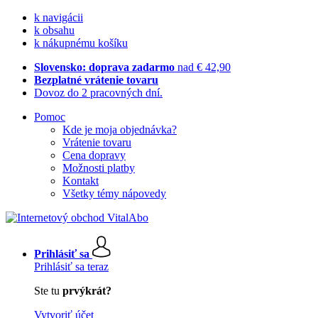
k navigácii
k obsahu
k nákupnému košíku
Slovensko: doprava zadarmo
nad € 42,90
Bezplatné vrátenie tovaru
Dovoz do 2 pracovných dní.
Pomoc
Kde je moja objednávka?
Vrátenie tovaru
Cena dopravy
Možnosti platby
Kontakt
Všetky témy nápovedy
Prihlásiť sa
Prihlásiť sa teraz
Ste tu
prvýkrát?
Vytvoriť účet