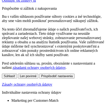
Odstúpiť od zmluvy tu
Prispôsobte si zážitok z nakupovania
Iba s vaším súhlasom používame súbory cookies a iné technológie,
aby sme vám mohli ponúknuť personalizovaný nákupný zážitok.
Na tento účel zhromažďujeme údaje o našich používateľoch, ich
správaní a zariadeniach. Tieto údaje využívame na neustále
zlepšovanie našej webovej stránky, zobrazovanie personalizovanej
reklamy a obsahu a na analýzu štatistík používania. Vaše zašifrované
údaje môžeme tiež synchronizovať s externými poskytovateľmi a
zobrazovať vám ponuky prostredníctvom ich online reklamných
kanálov, len ak už ich služby sami používate.
Pred udelením súhlasu sa, prosím, oboznámte s nastaveniami a
našimi
zásadami ochrany osobných údajov
.
Súhlasiť
Len povinné
Prispôsobiť nastavenia
Zásady ochrany osobných údajov
Individuálne nastavenia ochrany údajov
Marketing per Customer-Match