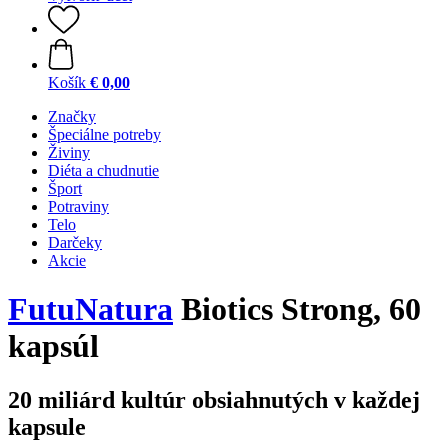
Košík
€ 0,00
Značky
Špeciálne potreby
Živiny
Diéta a chudnutie
Šport
Potraviny
Telo
Darčeky
Akcie
FutuNatura
Biotics Strong, 60
kapsúl
20 miliárd kultúr obsiahnutých v každej
kapsule