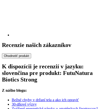
Recenzie našich zákazníkov
Ohodnotiť produkt
K dispozícii je recenzií v jazyku:
slovenčina pre produkt: FutuNatura
Biotics Strong
Z nášho blogu:
Bežné chyby v držaní tela a ako ich opraviť
30-dňové výzvy
Zvýšené energetické nároky u amatérskych športovcov?