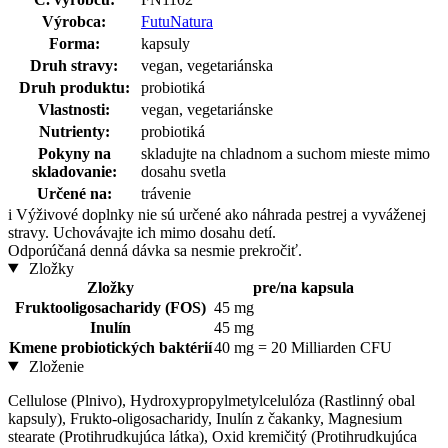
Výrobca:
FutuNatura
Forma:
kapsuly
Druh stravy:
vegan, vegetariánska
Druh produktu:
probiotiká
Vlastnosti:
vegan, vegetariánske
Nutrienty:
probiotiká
Pokyny na
skladujte na chladnom a suchom mieste mimo
skladovanie:
dosahu svetla
Určené na:
trávenie
i
Výživové doplnky nie sú určené ako náhrada pestrej a vyváženej
stravy. Uchovávajte ich mimo dosahu detí.
Odporúčaná denná dávka sa nesmie prekročiť.
Zložky
Zložky
pre/na kapsula
Fruktooligosacharidy (FOS)
45 mg
Inulín
45 mg
Kmene probiotických baktérií
40 mg = 20 Milliarden CFU
Zloženie
Cellulose (Plnivo), Hydroxypropylmetylcelulóza (Rastlinný obal
kapsuly), Frukto-oligosacharidy, Inulín z čakanky, Magnesium
stearate (Protihrudkujúca látka), Oxid kremičitý (Protihrudkujúca