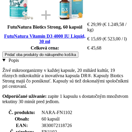
€ 29,99
(€ 1.249,58 /
FutuNatura Biotics Strong, 60 kapsúl
kg)
FutuNatura Vitamín D3 4000 IU Liquid,
€ 15,69
(€ 523,00 / l)
30 ml
Celková cena:
€ 45,68
Pridať oba produkty do nákupného košíka
Popis
Živé mikroorganizmy v každej kapsule, 20 miliárd kultúr, 19
rôznych mikrokultúr a inovatívna kapsula DR®. Kapsuly Biotics
Strong majú čo ponúknuť. Kapsuly sú tiež dokonalými spoločníkmi
pri cestovaní.
Odporúčané užívanie:
zapite 1 kapsulu
s dostatočným množstvom
tekutiny 30 minút pred jedlom.
Č. produktu:
NARA-FN1102
Obsah:
60 kapsúl
EAN:
3830072118726
Č. výrobcu:
FN1102