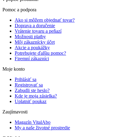
Pomoc a podpora
Ako si môžem objednať tovar?
Doprava a doručenie
Vrátenie tovaru a peňazí
Možnosti platby
Môj zákaznícky účet
Akcie a poukážky
Potrebujete ďalšiu pomoc?
Firemní zákazníci
Moje konto
Prihlásiť sa
Registrovať sa
Zabudli ste heslo?
Kde je moja zásielka?
Uplatniť poukaz
Zaujímavosti
Magazín VitalAbo
My a naše životné prostredie