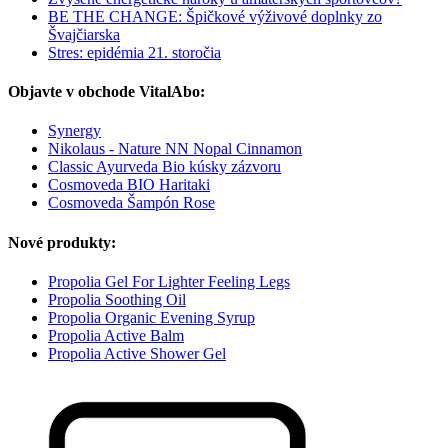
BE THE CHANGE: Špičkové výživové doplnky zo
Švajčiarska
Stres: epidémia 21. storočia
Objavte v obchode VitalAbo:
Synergy
Nikolaus - Nature NN Nopal Cinnamon
Classic Ayurveda Bio kúsky zázvoru
Cosmoveda BIO Haritaki
Cosmoveda Šampón Rose
Nové produkty:
Propolia Gel For Lighter Feeling Legs
Propolia Soothing Oil
Propolia Organic Evening Syrup
Propolia Active Balm
Propolia Active Shower Gel