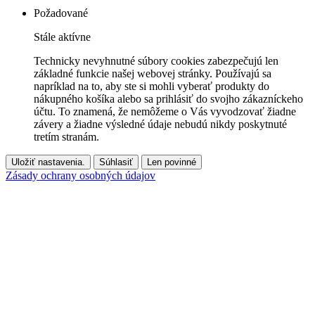
Požadované
Stále aktívne
Technicky nevyhnutné súbory cookies zabezpečujú len
základné funkcie našej webovej stránky. Používajú sa
napríklad na to, aby ste si mohli vyberať produkty do
nákupného košíka alebo sa prihlásiť do svojho zákazníckeho
účtu. To znamená, že nemôžeme o Vás vyvodzovať žiadne
závery a žiadne výsledné údaje nebudú nikdy poskytnuté
tretím stranám.
Uložiť nastavenia.
Súhlasiť
Len povinné
Zásady ochrany osobných údajov