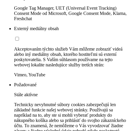
Google Tag Manager, UET (Universal Event Tracking)
Consent Mode od Microsoft, Google Consent Mode, Klarna,
Freshchat
Externý mediálny obsah
Akceptovaním týchto služieb Vám môžeme zobraziť videá
alebo iný mediálny obsah, ktorého hostiteľmi sú externí
poskytovatelia. S Vaším súhlasom používame na tejto
webovej lokalite nasledujúce služby tretích strán:
Vimeo, YouTube
Požadované
Stále aktívne
Technicky nevyhnutné súbory cookies zabezpečujú len
základné funkcie našej webovej stránky. Používajú sa
napríklad na to, aby ste si mohli vyberať produkty do
nákupného košíka alebo sa prihlásiť do svojho zákazníckeho
účtu. To znamená, že nemôžeme o Vás vyvodzovať žiadne
závery a žiadne výsledné údaje nebudú nikdy poskytnuté