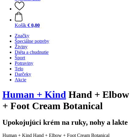
Košík
€ 0,00
Značky
Špeciálne potreby
Živiny
Diéta a chudnutie
Šport
Potraviny
Telo
Darčeky
Akcie
Human + Kind
Hand + Elbow
+ Foot Cream Botanical
Upokojujúci krém na ruky, nohy a lakte
Human + Kind Hand + Elbow + Foot Cream Botanical