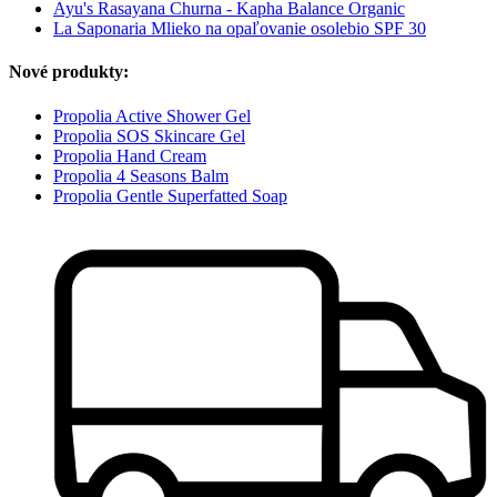
Ayu's Rasayana Churna - Kapha Balance Organic
La Saponaria Mlieko na opaľovanie osolebio SPF 30
Nové produkty:
Propolia Active Shower Gel
Propolia SOS Skincare Gel
Propolia Hand Cream
Propolia 4 Seasons Balm
Propolia Gentle Superfatted Soap