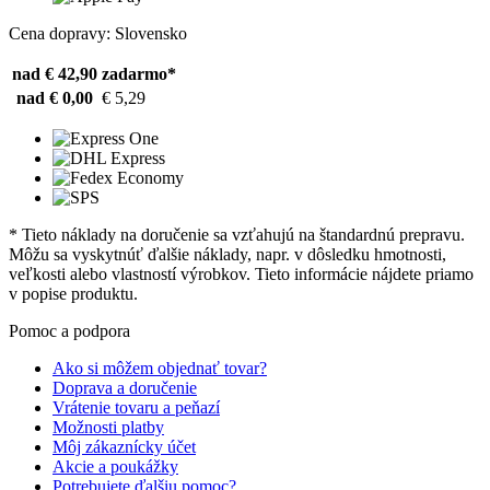
Cena dopravy: Slovensko
nad € 42,90
zadarmo*
nad € 0,00
€ 5,29
* Tieto náklady na doručenie sa vzťahujú na štandardnú prepravu.
Môžu sa vyskytnúť ďalšie náklady, napr. v dôsledku hmotnosti,
veľkosti alebo vlastností výrobkov. Tieto informácie nájdete priamo
v popise produktu.
Pomoc a podpora
Ako si môžem objednať tovar?
Doprava a doručenie
Vrátenie tovaru a peňazí
Možnosti platby
Môj zákaznícky účet
Akcie a poukážky
Potrebujete ďalšiu pomoc?