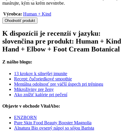
masírujte, kým sa krém nevstrebe.
Výrobca:
Human + Kind
Ohodnotiť produkt
K dispozícii je recenzií v jazyku:
slovenčina pre produkt: Human + Kind
Hand + Elbow + Foot Cream Botanical
Z nášho blogu:
13 krokov k silnejšej imunite
Recept: čučoriedkové smoothie
Mentálna odolnosť pre väčší úspech pri tréningu
Mikroživiny pre ženy
Ako znížiť kalórie pri pečení
Objavte v obchode VitalAbo:
ENZBORN
Pure Skin Food Beauty Booster Magnolia
Alnatura Bio ovsený nápoj so sójou Barista