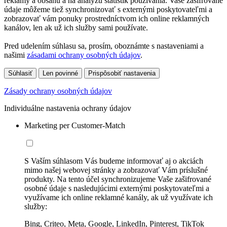
reklamy a obsahu a na analýzu štatistík používania. Vaše zašifrované
údaje môžeme tiež synchronizovať s externými poskytovateľmi a
zobrazovať vám ponuky prostredníctvom ich online reklamných
kanálov, len ak už ich služby sami používate.
Pred udelením súhlasu sa, prosím, oboznámte s nastaveniami a
našimi
zásadami ochrany osobných údajov
.
Súhlasiť
Len povinné
Prispôsobiť nastavenia
Zásady ochrany osobných údajov
Individuálne nastavenia ochrany údajov
Marketing per Customer-Match
S Vaším súhlasom Vás budeme informovať aj o akciách
mimo našej webovej stránky a zobrazovať Vám príslušné
produkty. Na tento účel synchronizujeme Vaše zašifrované
osobné údaje s nasledujúcimi externými poskytovateľmi a
využívame ich online reklamné kanály, ak už využívate ich
služby:
Bing, Criteo, Meta, Google, LinkedIn, Pinterest, TikTok