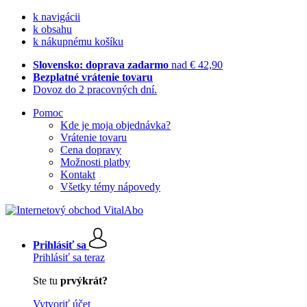
k navigácii
k obsahu
k nákupnému košíku
Slovensko: doprava zadarmo
nad € 42,90
Bezplatné vrátenie tovaru
Dovoz do 2 pracovných dní.
Pomoc
Kde je moja objednávka?
Vrátenie tovaru
Cena dopravy
Možnosti platby
Kontakt
Všetky témy nápovedy
Prihlásiť sa
Prihlásiť sa teraz
Ste tu
prvýkrát?
Vytvoriť účet