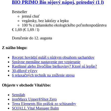
BIO PRIMO
Bio sójový nápoj, prírodný (1 l)
Bestseller
jemná chuť
vegánsky, bez laktózy a lepku
100 % z talianskeho ekologického poľnohospodárstva
€ 1,69
(€ 1,69 / l)
Doručenie do 12. augusta
Z nášho blogu:
Recept: hovädzí guláš s nízkym obsahom sacharidov
Správne mentálne nastavenie pre vzpieranie
Rastlinné alebo živočíšne bielkoviny? Ktoré sú lepšie?
30-dňové výzvy
6 relaxačných techník na zníženie stresu
Objavte v obchode VitalAbo:
Sensilab
ironMaxx Upper®Shot Zero
Terra Elements Bio prášok zo schizandry
SOJALL Vital Massage Balm