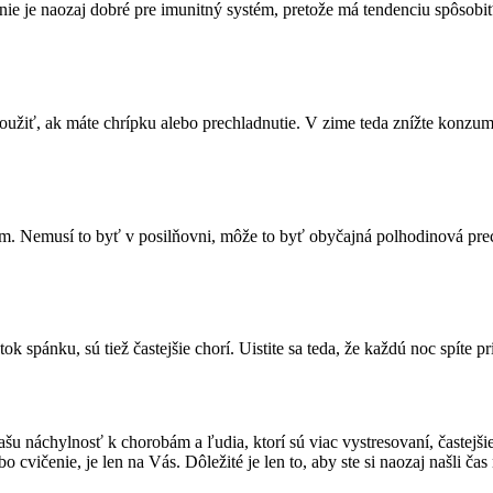
e je naozaj dobré pre imunitný systém, pretože má tendenciu spôsobiť z
oužiť, ak máte chrípku alebo prechladnutie. V zime teda znížte konzum
ém. Nemusí to byť v posilňovni, môže to byť obyčajná polhodinová pr
 spánku, sú tiež častejšie chorí. Uistite sa teda, že každú noc spíte pr
našu náchylnosť k chorobám a ľudia, ktorí sú viac vystresovaní, častejši
bo cvičenie, je len na Vás. Dôležité je len to, aby ste si naozaj našli ča