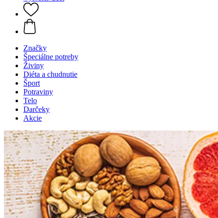
Značky
Špeciálne potreby
Živiny
Diéta a chudnutie
Šport
Potraviny
Telo
Darčeky
Akcie