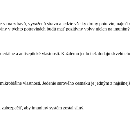
ajte sa na zdravú, vyváženú stravu a jedzte všetky druhy potravín, najmä
Živiny v týchto potravinách budú mať pozitívny vplyv nielen na imunitný
teriálne a antiseptické vlastnosti. Každému jedlu tiež dodajú skvelú chu
mikrobiálne vlastnosti. Jedenie surového cesnaku je jedným z najsilnej
a zabezpečiť, aby imunitný systém zostal silný.