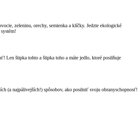
 ovocie, zeleninu, orechy, semienka a klíčky. Jedzte ekologické
 systém!
ť! Len štipka tohto a štipka toho a máte jedlo, ktoré posilňuje
ších (a najpálivejších!) spôsobov, ako posilniť svoju obranyschopnosť!