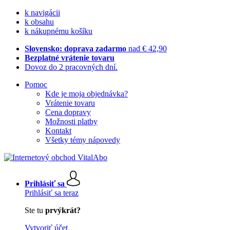
k navigácii
k obsahu
k nákupnému košíku
Slovensko: doprava zadarmo
nad € 42,90
Bezplatné vrátenie tovaru
Dovoz do 2 pracovných dní.
Pomoc
Kde je moja objednávka?
Vrátenie tovaru
Cena dopravy
Možnosti platby
Kontakt
Všetky témy nápovedy
Prihlásiť sa
Prihlásiť sa teraz
Ste tu
prvýkrát?
Vytvoriť účet