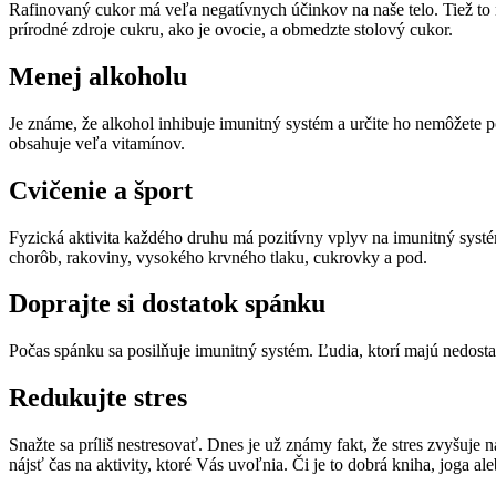
Rafinovaný cukor má veľa negatívnych účinkov na naše telo. Tiež to ni
prírodné zdroje cukru, ako je ovocie, a obmedzte stolový cukor.
Menej alkoholu
Je známe, že alkohol inhibuje imunitný systém a určite ho nemôžete p
obsahuje veľa vitamínov.
Cvičenie a šport
Fyzická aktivita každého druhu má pozitívny vplyv na imunitný syst
chorôb, rakoviny, vysokého krvného tlaku, cukrovky a pod.
Doprajte si dostatok spánku
Počas spánku sa posilňuje imunitný systém. Ľudia, ktorí majú nedostatok
Redukujte stres
Snažte sa príliš nestresovať. Dnes je už známy fakt, že stres zvyšuje 
nájsť čas na aktivity, ktoré Vás uvoľnia. Či je to dobrá kniha, joga ale