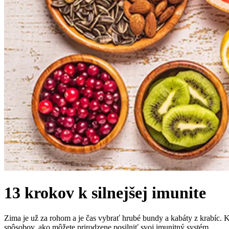
13 krokov k silnejšej imunite
Zima je už za rohom a je čas vybrať hrubé bundy a kabáty z krabíc. 
spôsobov, ako môžete prirodzene posilniť svoj imunitný systém.