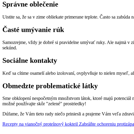
Správne oblečenie
Uistite sa, že sa v zime obliekate primerane teplote. Často sa zabúda n
Časté umývanie rúk
Samozrejme, vždy je dobré si pravidelne umývať ruky. Ale najmä v zi
sekúnd.
Sociálne kontakty
Keď sa cítime osamelí alebo izolovaní, ovplyvňuje to nielen myseľ, al
Obmedzte problematické látky
Sme obklopení nespočetným množstvom látok, ktoré majú potenciál mať
možné používajte skôr "zelené" prostriedky!
Dúfame, že Vám tieto rady niečo priniesli a prajeme Vám veľa zdravia
Recepty na vianočný proteínový kokteil
Zabráňte ochoreniu protizá