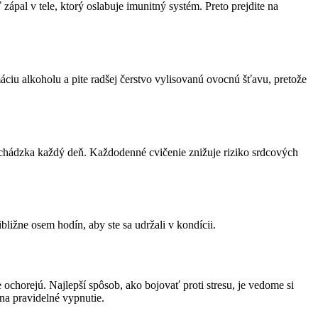
ápal v tele, ktorý oslabuje imunitný systém. Preto prejdite na
áciu alkoholu a pite radšej čerstvo vylisovanú ovocnú šťavu, pretože
echádzka každý deň. Každodenné cvičenie znižuje riziko srdcových
ibližne osem hodín, aby ste sa udržali v kondícii.
e ochorejú. Najlepší spôsob, ako bojovať proti stresu, je vedome si
s na pravidelné vypnutie.