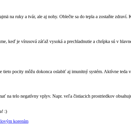
ajmä na ruky a tvár, ale aj nohy. Oblečte sa do tepla a zostaňte zdraví.
me, keď je vírusová záťaž vysoká a prechladnutie a chrípka sú v hlavn
e tieto pocity môžu dokonca oslabiť aj imunitný systém. Aktívne teda vy
 na telo negatívny vplyv. Napr. veľa čistiacich prostriedkov obsahuj
! :)
palovým korením