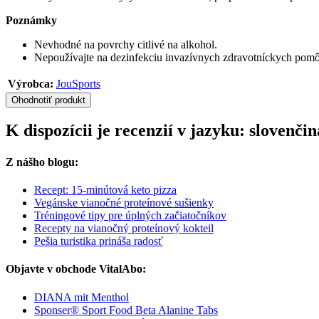
Poznámky
Nevhodné na povrchy citlivé na alkohol.
Nepoužívajte na dezinfekciu invazívnych zdravotníckych pom
Výrobca:
JouSports
Ohodnotiť produkt
K dispozícii je recenzií v jazyku: sloven
Z nášho blogu:
Recept: 15-minútová keto pizza
Vegánske vianočné proteínové sušienky
Tréningové tipy pre úplných začiatočníkov
Recepty na vianočný proteínový kokteil
Pešia turistika prináša radosť
Objavte v obchode VitalAbo:
DIANA mit Menthol
Sponser® Sport Food Beta Alanine Tabs