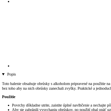
Popis
Toto balenie obsahuje obrúsky s alkoholom pripravené na použitie na
bez toho aby na nich obrúsky zanechali zvyšky. Praktické a jednodu
Použitie
Povrchy dôkladne utrite, zaistite úplné navlhčenie a nechajte pô
Aby ste zabránili vysychaniu obrúskov, po použití obal opäť uz