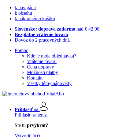
k navigácii
k obsahu
k nákupnému košíku
Slovensko: doprava zadarmo
nad € 42,90
Bezplatné vrátenie tovaru
Dovoz do 2 pracovných dní.
Pomoc
Kde je moja objednávka?
Vrátenie tovaru
Cena dopravy
Možnosti platby
Kontakt
Všetky témy nápovedy
Prihlásiť sa
Prihlásiť sa teraz
Ste tu
prvýkrát?
Vytvoriť účet