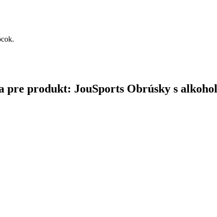
ôcok.
čina pre produkt: JouSports Obrúsky s alkoh