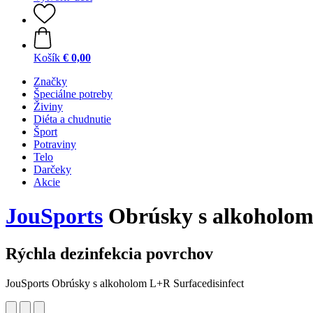
Košík
€ 0,00
Značky
Špeciálne potreby
Živiny
Diéta a chudnutie
Šport
Potraviny
Telo
Darčeky
Akcie
JouSports
Obrúsky s alkoholom 
Rýchla dezinfekcia povrchov
JouSports Obrúsky s alkoholom L+R Surfacedisinfect