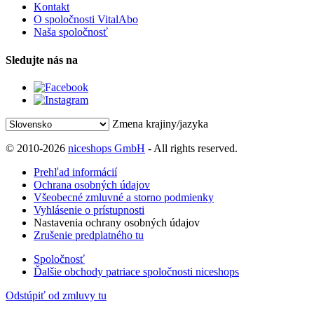
Kontakt
O spoločnosti VitalAbo
Naša spoločnosť
Sledujte nás na
Zmena krajiny/jazyka
© 2010-2026
niceshops GmbH
- All rights reserved.
Prehľad informácií
Ochrana osobných údajov
Všeobecné zmluvné a storno podmienky
Vyhlásenie o prístupnosti
Nastavenia ochrany osobných údajov
Zrušenie predplatného tu
Spoločnosť
Ďalšie obchody patriace spoločnosti niceshops
Odstúpiť od zmluvy tu