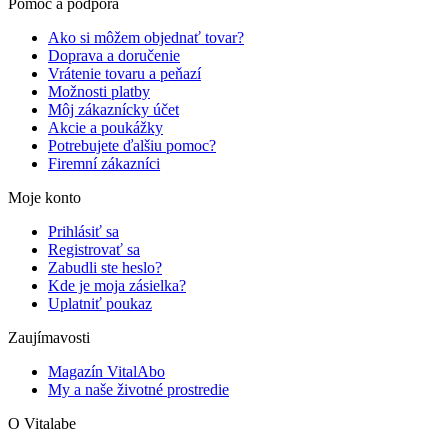
Pomoc a podpora
Ako si môžem objednať tovar?
Doprava a doručenie
Vrátenie tovaru a peňazí
Možnosti platby
Môj zákaznícky účet
Akcie a poukážky
Potrebujete ďalšiu pomoc?
Firemní zákazníci
Moje konto
Prihlásiť sa
Registrovať sa
Zabudli ste heslo?
Kde je moja zásielka?
Uplatniť poukaz
Zaujímavosti
Magazín VitalAbo
My a naše životné prostredie
O Vitalabe