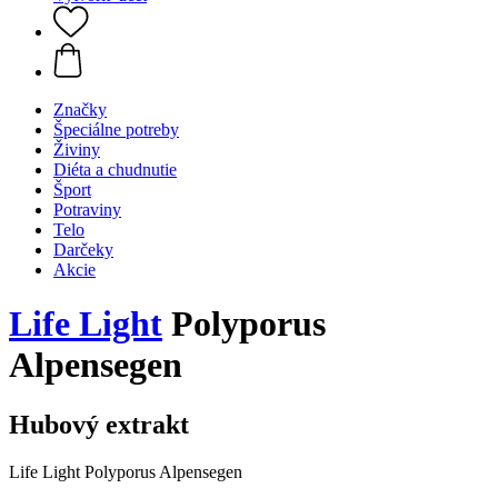
Značky
Špeciálne potreby
Živiny
Diéta a chudnutie
Šport
Potraviny
Telo
Darčeky
Akcie
Life Light
Polyporus
Alpensegen
Hubový extrakt
Life Light Polyporus Alpensegen