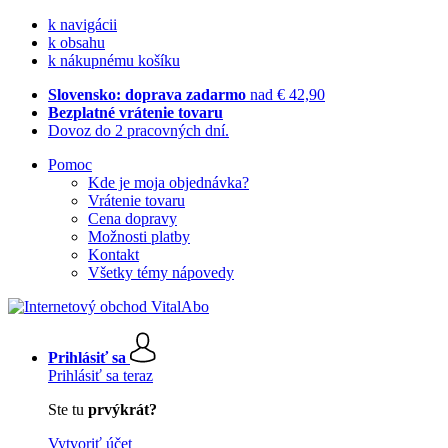
k navigácii
k obsahu
k nákupnému košíku
Slovensko: doprava zadarmo
nad € 42,90
Bezplatné vrátenie tovaru
Dovoz do 2 pracovných dní.
Pomoc
Kde je moja objednávka?
Vrátenie tovaru
Cena dopravy
Možnosti platby
Kontakt
Všetky témy nápovedy
Prihlásiť sa
Prihlásiť sa teraz
Ste tu
prvýkrát?
Vytvoriť účet