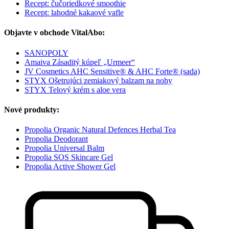
Recept: čučoriedkové smoothie
Recept: lahodné kakaové vafle
Objavte v obchode VitalAbo:
SANOPOLY
Amaiva Zásaditý kúpeľ „Urmeer“
JV Cosmetics AHC Sensitive® & AHC Forte® (sada)
STYX Ošetrujúci zemiakový balzam na nohy
STYX Telový krém s aloe vera
Nové produkty:
Propolia Organic Natural Defences Herbal Tea
Propolia Deodorant
Propolia Universal Balm
Propolia SOS Skincare Gel
Propolia Active Shower Gel