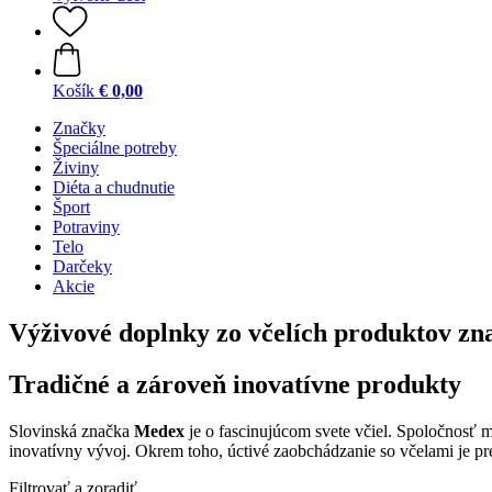
Košík
€ 0,00
Značky
Špeciálne potreby
Živiny
Diéta a chudnutie
Šport
Potraviny
Telo
Darčeky
Akcie
Výživové doplnky zo včelích produktov z
Tradičné a zároveň inovatívne produkty
Slovinská značka
Medex
je o fascinujúcom svete včiel. Spoločnosť m
inovatívny vývoj. Okrem toho, úctivé zaobchádzanie so včelami je pre 
Filtrovať a zoradiť