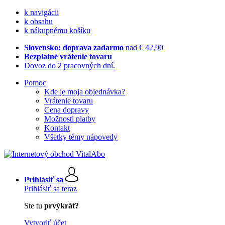
k navigácii
k obsahu
k nákupnému košíku
Slovensko: doprava zadarmo
nad € 42,90
Bezplatné vrátenie tovaru
Dovoz do 2 pracovných dní.
Pomoc
Kde je moja objednávka?
Vrátenie tovaru
Cena dopravy
Možnosti platby
Kontakt
Všetky témy nápovedy
Prihlásiť sa
Prihlásiť sa teraz
Ste tu
prvýkrát?
Vytvoriť účet