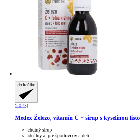
do košíka
5.0 (3)
Medex
Železo, vitamín C + sirup s kyselinou list
chutný sirup
ideálny aj pre športovcov a deti