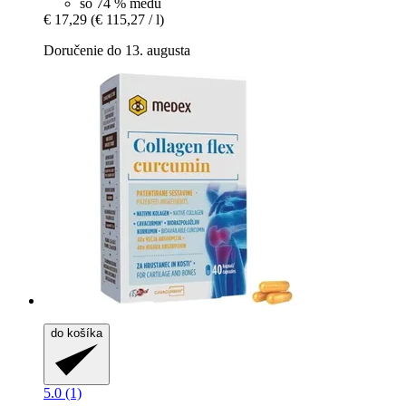
so 74 % medu
€ 17,29
(€ 115,27 / l)
Doručenie do 13. augusta
do košíka
5.0 (1)