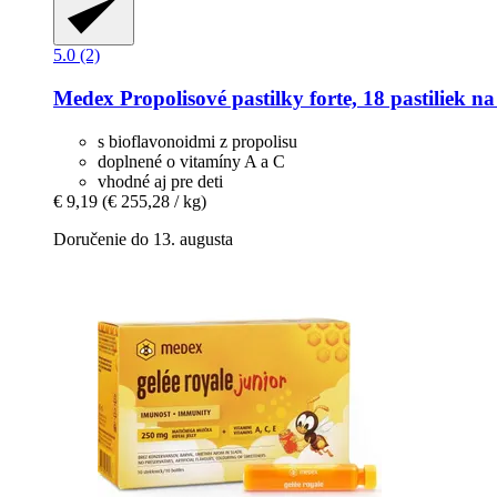
5.0 (2)
Medex
Propolisové pastilky forte, 18 pastiliek n
s bioflavonoidmi z propolisu
doplnené o vitamíny A a C
vhodné aj pre deti
€ 9,19
(€ 255,28 / kg)
Doručenie do 13. augusta