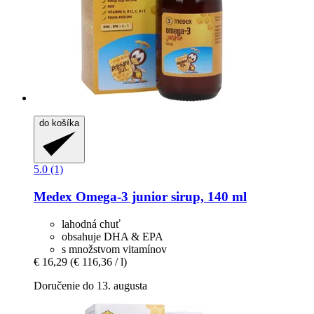
do košíka
5.0 (1)
Medex
Omega-​3 junior sirup, 140 ml
lahodná chuť
obsahuje DHA & EPA
s množstvom vitamínov
€ 16,29
(€ 116,36 / l)
Doručenie do 13. augusta