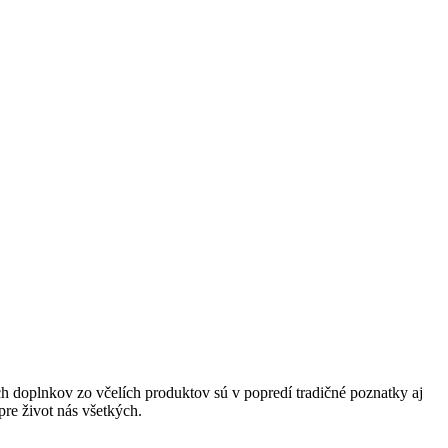
ch doplnkov zo včelích produktov sú v popredí tradičné poznatky aj
pre život nás všetkých.