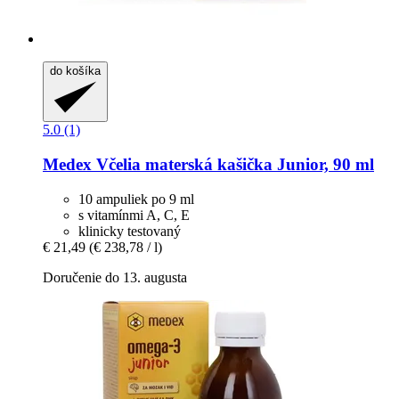
do košíka
5.0 (1)
Medex
Včelia materská kašička Junior, 90 ml
10 ampuliek po 9 ml
s vitamínmi A, C, E
klinicky testovaný
€ 21,49
(€ 238,78 / l)
Doručenie do 13. augusta