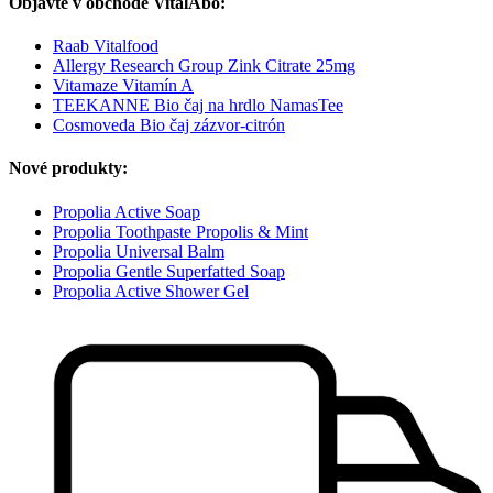
Objavte v obchode VitalAbo:
Raab Vitalfood
Allergy Research Group Zink Citrate 25mg
Vitamaze Vitamín A
TEEKANNE Bio čaj na hrdlo NamasTee
Cosmoveda Bio čaj zázvor-citrón
Nové produkty:
Propolia Active Soap
Propolia Toothpaste Propolis & Mint
Propolia Universal Balm
Propolia Gentle Superfatted Soap
Propolia Active Shower Gel