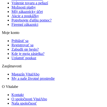
Vrátenie tovaru a peňazí
Možnosti platby
Môj zákaznícky účet
Akcie a poukážky
Potrebujete ďalšiu pomoc?
Firemní zákazníci
Moje konto
Prihlásiť sa
Registrovať sa
Zabudli ste heslo?
Kde je moja zásielka?
Uplatniť poukaz
Zaujímavosti
Magazín VitalAbo
My a naše životné prostredie
O Vitalabe
Kontakt
O spoločnosti VitalAbo
Naša spoločnosť