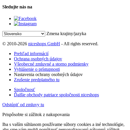
Sledujte nás na
Zmena krajiny/jazyka
© 2010-2026
niceshops GmbH
- All rights reserved.
Prehľad informácií
Ochrana osobných údajov
Všeobecné zmluvné a storno podmienky
Vyhlásenie o prístupnosti
Nastavenia ochrany osobných údajov
Zrušenie predplatného tu
Spoločnosť
Ďalšie obchody patriace spoločnosti niceshops
Odstúpiť od zmluvy tu
Prispôsobte si zážitok z nakupovania
Iba s vaším súhlasom používame súbory cookies a iné technológie,
aby sme vám mohli ponúknuť personalizovaný nákupný zážitok.