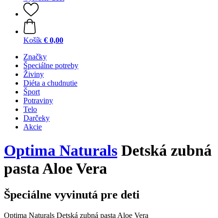
Košík
€ 0,00
Značky
Špeciálne potreby
Živiny
Diéta a chudnutie
Šport
Potraviny
Telo
Darčeky
Akcie
Optima Naturals
Detská zubná
pasta Aloe Vera
Špeciálne vyvinutá pre deti
Optima Naturals Detská zubná pasta Aloe Vera