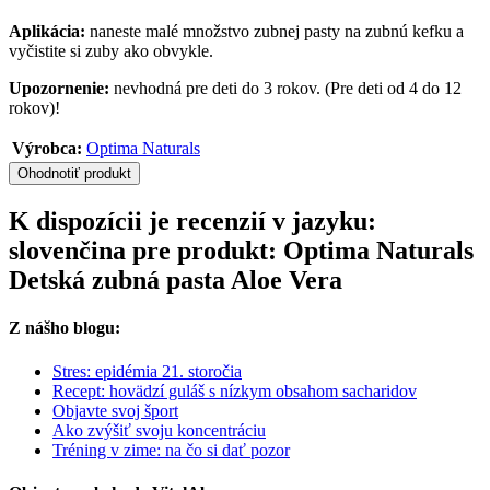
Aplikácia:
naneste malé množstvo zubnej pasty na zubnú kefku a
vyčistite si zuby ako obvykle.
Upozornenie:
nevhodná pre deti do 3 rokov. (Pre deti od 4 do 12
rokov)!
Výrobca:
Optima Naturals
Ohodnotiť produkt
K dispozícii je recenzií v jazyku:
slovenčina pre produkt: Optima Naturals
Detská zubná pasta Aloe Vera
Z nášho blogu:
Stres: epidémia 21. storočia
Recept: hovädzí guláš s nízkym obsahom sacharidov
Objavte svoj šport
Ako zvýšiť svoju koncentráciu
Tréning v zime: na čo si dať pozor