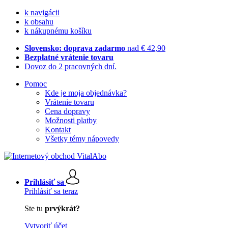
k navigácii
k obsahu
k nákupnému košíku
Slovensko: doprava zadarmo
nad € 42,90
Bezplatné vrátenie tovaru
Dovoz do 2 pracovných dní.
Pomoc
Kde je moja objednávka?
Vrátenie tovaru
Cena dopravy
Možnosti platby
Kontakt
Všetky témy nápovedy
Prihlásiť sa
Prihlásiť sa teraz
Ste tu
prvýkrát?
Vytvoriť účet