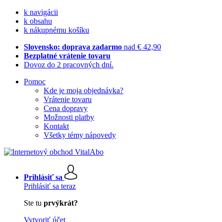
k navigácii
k obsahu
k nákupnému košíku
Slovensko: doprava zadarmo
nad € 42,90
Bezplatné vrátenie tovaru
Dovoz do 2 pracovných dní.
Pomoc
Kde je moja objednávka?
Vrátenie tovaru
Cena dopravy
Možnosti platby
Kontakt
Všetky témy nápovedy
Prihlásiť sa
Prihlásiť sa teraz
Ste tu
prvýkrát?
Vytvoriť účet