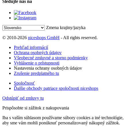
Sledujte nás na
Zmena krajiny/jazyka
© 2010-2026
niceshops GmbH
- All rights reserved.
Prehľad informácií
Ochrana osobných údajov
Všeobecné zmluvné a storno podmienky
Vyhlásenie o prístupnosti
Nastavenia ochrany osobných údajov
Zrušenie predplatného tu
Spoločnosť
Ďalšie obchody patriace spoločnosti niceshops
Odstúpiť od zmluvy tu
Prispôsobte si zážitok z nakupovania
Iba s vaším súhlasom používame súbory cookies a iné technológie,
aby sme vám mohli ponúknuť personalizovaný nákupný zážitok.