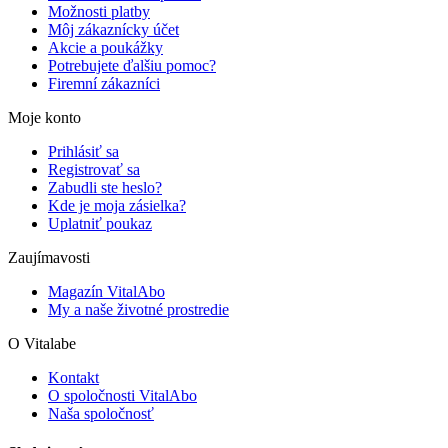
Možnosti platby
Môj zákaznícky účet
Akcie a poukážky
Potrebujete ďalšiu pomoc?
Firemní zákazníci
Moje konto
Prihlásiť sa
Registrovať sa
Zabudli ste heslo?
Kde je moja zásielka?
Uplatniť poukaz
Zaujímavosti
Magazín VitalAbo
My a naše životné prostredie
O Vitalabe
Kontakt
O spoločnosti VitalAbo
Naša spoločnosť