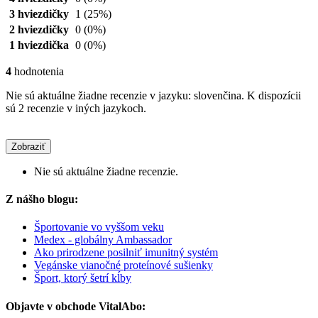
3 hviezdičky
1
(25%)
2 hviezdičky
0
(0%)
1 hviezdička
0
(0%)
4
hodnotenia
Nie sú aktuálne žiadne recenzie v jazyku: slovenčina. K dispozícii
sú 2 recenzie v iných jazykoch.
Zobraziť
Nie sú aktuálne žiadne recenzie.
Z nášho blogu:
Športovanie vo vyššom veku
Medex - globálny Ambassador
Ako prirodzene posilniť imunitný systém
Vegánske vianočné proteínové sušienky
Šport, ktorý šetrí kĺby
Objavte v obchode VitalAbo: