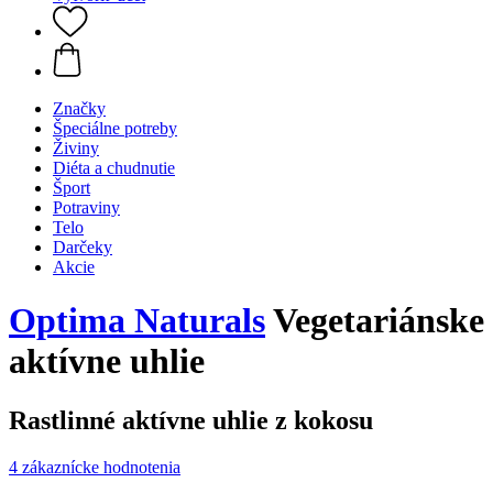
Značky
Špeciálne potreby
Živiny
Diéta a chudnutie
Šport
Potraviny
Telo
Darčeky
Akcie
Optima Naturals
Vegetariánske
aktívne uhlie
Rastlinné aktívne uhlie z kokosu
4 zákaznícke hodnotenia