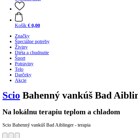
Košík
€ 0,00
Značky
Špeciálne potreby
Živiny
Diéta a chudnutie
Šport
Potraviny
Telo
Darčeky
Akcie
Scio
Bahenný vankúš Bad Aibling
Na lokálnu terapiu teplom a chladom
Scio Bahenný vankúš Bad Aiblinger - terapia