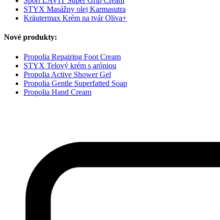
Sport LAVIT Super Grip Cream
STYX Masážny olej Karmasutra
Kräutermax Krém na tvár Oliva+
Nové produkty:
Propolia Repairing Foot Cream
STYX Telový krém s aróniou
Propolia Active Shower Gel
Propolia Gentle Superfatted Soap
Propolia Hand Cream