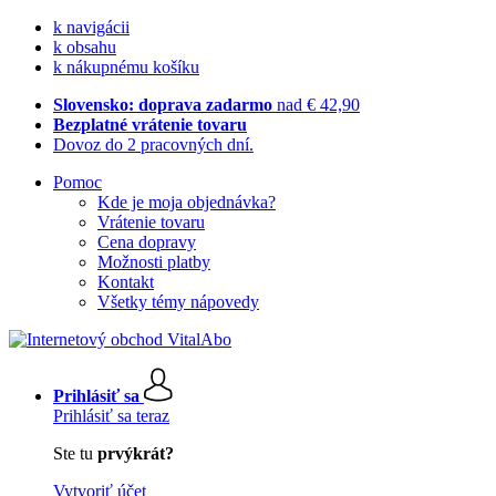
k navigácii
k obsahu
k nákupnému košíku
Slovensko: doprava zadarmo
nad € 42,90
Bezplatné vrátenie tovaru
Dovoz do 2 pracovných dní.
Pomoc
Kde je moja objednávka?
Vrátenie tovaru
Cena dopravy
Možnosti platby
Kontakt
Všetky témy nápovedy
Prihlásiť sa
Prihlásiť sa teraz
Ste tu
prvýkrát?
Vytvoriť účet