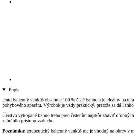
Popis
tento bahenný vankúš obsahuje 100 % čisté bahno a je ideálny na ter
pohybového aparátu. Výrobok je vždy praktický, pretože sa dá ľahko
Čerstvo vykopané bahno treba pred čistením najskôr zbaviť drobných
zabránilo prístupu vzduchu.
Poznámka:
terapeutický bahenný vankúš nie je vhodný na ohrev v mi