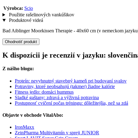
Výrobca:
Scio
Použitie rašelinových vankúšikov
Produktové videá
Bad Aiblinger Moorkissen Therapie - 40x60 cm (v nemeckom jazyku
Ohodnotiť produkt
K dispozícii je recenzií v jazyku: slovenč
Z nášho blogu:
Proteín: nevyhnutný stavebný kameň pri budovaní svalov
Potraviny, ktoré neobsahujú (takmer) žiadne kalórie
Fitness jedlo: domáci hummus
Sladké gaštany: zdravá a výživná potravina
Postupnosť cvičení počas tréningu: dôležitejšia, než sa zdá
Objavte v obchode VitalAbo:
IronMaxx
ZeinPharma Multivitamín v spreji JUNIOR