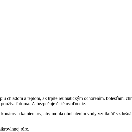
apiu chladom a teplom, ak trpíte reumatickým ochorením, bolesťami ch
 používať doma. Zabezpečuje čisté uvoľnenie.
 konárov a kamienkov, aby mohla obohatením vody vzniknúť vzdušná kaš
krovlnnej rúre.