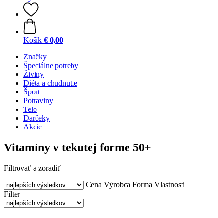
Košík
€ 0,00
Značky
Špeciálne potreby
Živiny
Diéta a chudnutie
Šport
Potraviny
Telo
Darčeky
Akcie
Vitamíny v tekutej forme 50+
Filtrovať a zoradiť
Cena
Výrobca
Forma
Vlastnosti
Filter