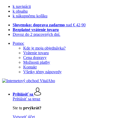
k navigácii
k obsahu
k nákupnému košíku
Slovensko: doprava zadarmo
nad € 42,90
Bezplatné vrátenie tovaru
Dovoz do 2 pracovných dní.
Pomoc
Kde je moja objednávka?
Vrátenie tovaru
Cena dopravy
Možnosti platby
Kontakt
Všetky témy nápovedy
Prihlásiť sa
Prihlásiť sa teraz
Ste tu
prvýkrát?
Vytvoriť účet