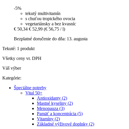
-5%
tekutý multivitamín
s chuťou tropického ovocia
vegetariánsky a bez kvasníc
€ 50,34
€ 52,99
(€ 56,75 / l)
Bezplatné doručenie do dňa: 13. augusta
Tekuté: 1 produkt
Všetky ceny vr. DPH
Váš výber
Kategórie:
Špeciálne potreby
Vital 50+
Antioxidanty (2)
Mastné kyseliny (2)
Menopauza (3)
Pamäť a koncentrácia (5)
Vitamíny (2)
Základné výživové doplnky (2)