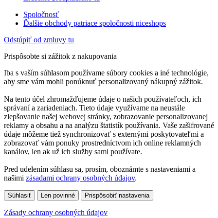
Spoločnosť
Ďalšie obchody patriace spoločnosti niceshops
Odstúpiť od zmluvy tu
Prispôsobte si zážitok z nakupovania
Iba s vaším súhlasom používame súbory cookies a iné technológie,
aby sme vám mohli ponúknuť personalizovaný nákupný zážitok.
Na tento účel zhromažďujeme údaje o našich používateľoch, ich
správaní a zariadeniach. Tieto údaje využívame na neustále
zlepšovanie našej webovej stránky, zobrazovanie personalizovanej
reklamy a obsahu a na analýzu štatistík používania. Vaše zašifrované
údaje môžeme tiež synchronizovať s externými poskytovateľmi a
zobrazovať vám ponuky prostredníctvom ich online reklamných
kanálov, len ak už ich služby sami používate.
Pred udelením súhlasu sa, prosím, oboznámte s nastaveniami a
našimi
zásadami ochrany osobných údajov
.
Súhlasiť
Len povinné
Prispôsobiť nastavenia
Zásady ochrany osobných údajov