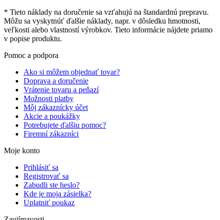
* Tieto náklady na doručenie sa vzťahujú na štandardnú prepravu.
Môžu sa vyskytnúť ďalšie náklady, napr. v dôsledku hmotnosti,
veľkosti alebo vlastností výrobkov. Tieto informácie nájdete priamo
v popise produktu.
Pomoc a podpora
Ako si môžem objednať tovar?
Doprava a doručenie
Vrátenie tovaru a peňazí
Možnosti platby
Môj zákaznícky účet
Akcie a poukážky
Potrebujete ďalšiu pomoc?
Firemní zákazníci
Moje konto
Prihlásiť sa
Registrovať sa
Zabudli ste heslo?
Kde je moja zásielka?
Uplatniť poukaz
Zaujímavosti