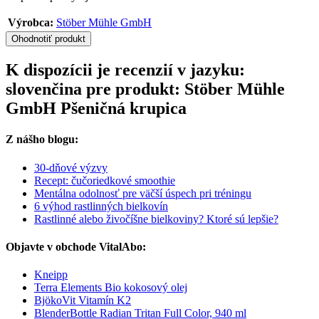
Výrobca:
Stöber Mühle GmbH
Ohodnotiť produkt
K dispozícii je recenzií v jazyku:
slovenčina pre produkt: Stöber Mühle
GmbH Pšeničná krupica
Z nášho blogu:
30-dňové výzvy
Recept: čučoriedkové smoothie
Mentálna odolnosť pre väčší úspech pri tréningu
6 výhod rastlinných bielkovín
Rastlinné alebo živočíšne bielkoviny? Ktoré sú lepšie?
Objavte v obchode VitalAbo:
Kneipp
Terra Elements Bio kokosový olej
BjökoVit Vitamín K2
BlenderBottle Radian Tritan Full Color, 940 ml