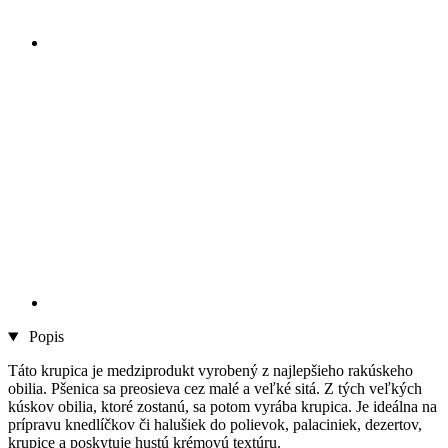
Popis
Táto krupica je medziprodukt vyrobený z najlepšieho rakúskeho
obilia. Pšenica sa preosieva cez malé a veľké sitá. Z tých veľkých
kúskov obilia, ktoré zostanú, sa potom vyrába krupica. Je ideálna na
prípravu knedlíčkov či halušiek do polievok, palaciniek, dezertov,
krupice a poskytuje hustú krémovú textúru.