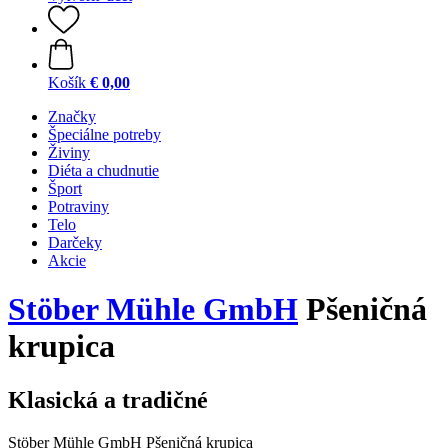
Košík
€ 0,00
Značky
Špeciálne potreby
Živiny
Diéta a chudnutie
Šport
Potraviny
Telo
Darčeky
Akcie
Stöber Mühle GmbH
Pšeničná
krupica
Klasická a tradičné
Stöber Mühle GmbH Pšeničná krupica