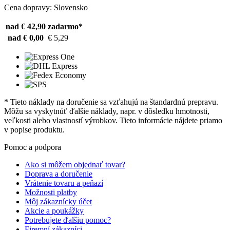
Cena dopravy: Slovensko
nad € 42,90
zadarmo*
nad € 0,00
€ 5,29
* Tieto náklady na doručenie sa vzťahujú na štandardnú prepravu.
Môžu sa vyskytnúť ďalšie náklady, napr. v dôsledku hmotnosti,
veľkosti alebo vlastností výrobkov. Tieto informácie nájdete priamo
v popise produktu.
Pomoc a podpora
Ako si môžem objednať tovar?
Doprava a doručenie
Vrátenie tovaru a peňazí
Možnosti platby
Môj zákaznícky účet
Akcie a poukážky
Potrebujete ďalšiu pomoc?
Firemní zákazníci