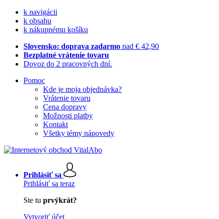
k navigácii
k obsahu
k nákupnému košíku
Slovensko: doprava zadarmo
nad € 42,90
Bezplatné vrátenie tovaru
Dovoz do 2 pracovných dní.
Pomoc
Kde je moja objednávka?
Vrátenie tovaru
Cena dopravy
Možnosti platby
Kontakt
Všetky témy nápovedy
Prihlásiť sa
Prihlásiť sa teraz
Ste tu
prvýkrát?
Vytvoriť účet