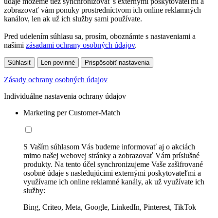
údaje môžeme tiež synchronizovať s externými poskytovateľmi a
zobrazovať vám ponuky prostredníctvom ich online reklamných
kanálov, len ak už ich služby sami používate.
Pred udelením súhlasu sa, prosím, oboznámte s nastaveniami a
našimi
zásadami ochrany osobných údajov
.
Súhlasiť
Len povinné
Prispôsobiť nastavenia
Zásady ochrany osobných údajov
Individuálne nastavenia ochrany údajov
Marketing per Customer-Match
S Vaším súhlasom Vás budeme informovať aj o akciách
mimo našej webovej stránky a zobrazovať Vám príslušné
produkty. Na tento účel synchronizujeme Vaše zašifrované
osobné údaje s nasledujúcimi externými poskytovateľmi a
využívame ich online reklamné kanály, ak už využívate ich
služby:
Bing, Criteo, Meta, Google, LinkedIn, Pinterest, TikTok