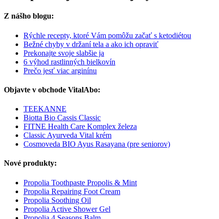
Z nášho blogu:
Rýchle recepty, ktoré Vám pomôžu začať s ketodiétou
Bežné chyby v držaní tela a ako ich opraviť
Prekonajte svoje slabšie ja
6 výhod rastlinných bielkovín
Prečo jesť viac arginínu
Objavte v obchode VitalAbo:
TEEKANNE
Biotta Bio Cassis Classic
FITNE Health Care Komplex železa
Classic Ayurveda Vital krém
Cosmoveda BIO Ayus Rasayana (pre seniorov)
Nové produkty:
Propolia Toothpaste Propolis & Mint
Propolia Repairing Foot Cream
Propolia Soothing Oil
Propolia Active Shower Gel
Propolia 4 Seasons Balm