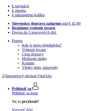
k navigácii
k obsahu
k nákupnému košíku
Slovensko: doprava zadarmo
nad € 42,90
Bezplatné vrátenie tovaru
Dovoz do 2 pracovných dní.
Pomoc
Kde je moja objednávka?
Vrátenie tovaru
Cena dopravy
Možnosti platby
Kontakt
Všetky témy nápovedy
Prihlásiť sa
Prihlásiť sa teraz
Ste tu
prvýkrát?
Vytvoriť účet