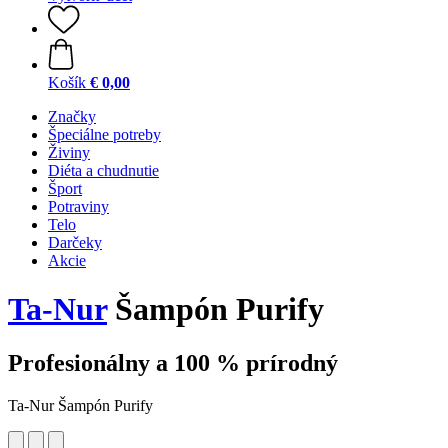
Košík
€ 0,00
Značky
Špeciálne potreby
Živiny
Diéta a chudnutie
Šport
Potraviny
Telo
Darčeky
Akcie
Ta-Nur
Šampón Purify
Profesionálny a 100 % prírodný
Ta-Nur Šampón Purify