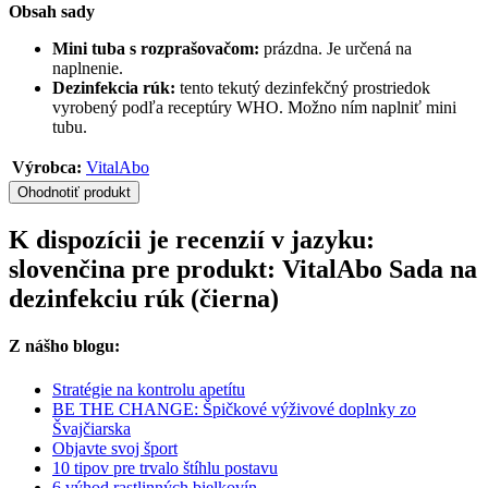
Obsah sady
Mini tuba s rozprašovačom:
prázdna. Je určená na
naplnenie.
Dezinfekcia rúk:
tento tekutý dezinfekčný prostriedok
vyrobený podľa receptúry WHO. Možno ním naplniť mini
tubu.
Výrobca:
VitalAbo
Ohodnotiť produkt
K dispozícii je recenzií v jazyku:
slovenčina pre produkt: VitalAbo Sada na
dezinfekciu rúk (čierna)
Z nášho blogu:
Stratégie na kontrolu apetítu
BE THE CHANGE: Špičkové výživové doplnky zo
Švajčiarska
Objavte svoj šport
10 tipov pre trvalo štíhlu postavu
6 výhod rastlinných bielkovín