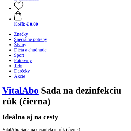
Košík
€ 0,00
Značky
Špeciálne potreby
Živiny
Diéta a chudnutie
Šport
Potraviny
Telo
Darčeky
Akcie
VitalAbo
Sada na dezinfekciu
rúk (čierna)
Ideálna aj na cesty
VitalAbo Sada na dezinfekciu rúk (čierna)