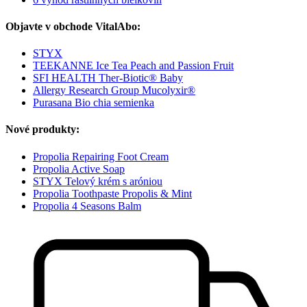
Objavte v obchode VitalAbo:
STYX
TEEKANNE Ice Tea Peach and Passion Fruit
SFI HEALTH Ther-Biotic® Baby
Allergy Research Group Mucolyxir®
Purasana Bio chia semienka
Nové produkty:
Propolia Repairing Foot Cream
Propolia Active Soap
STYX Telový krém s aróniou
Propolia Toothpaste Propolis & Mint
Propolia 4 Seasons Balm