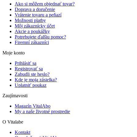
Ako si môžem objednať tovar?
Doprava a doručenie
Vrátenie tovaru a peňazí
Možnosti platby
Môj zákaznícky účet
Akcie a poukážky
Potrebujete ďalšiu pomoc?
Firemní zákazníci
Moje konto
Prihlásiť sa
Registrovať sa
Zabudli ste heslo?
Kde je moja zásielka?
Uplatniť poukaz
Zaujímavosti
Magazín VitalAbo
My a naše životné prostredie
O Vitalabe
Kontakt