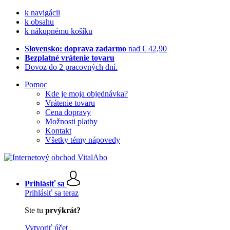
k navigácii
k obsahu
k nákupnému košíku
Slovensko: doprava zadarmo
nad € 42,90
Bezplatné vrátenie tovaru
Dovoz do 2 pracovných dní.
Pomoc
Kde je moja objednávka?
Vrátenie tovaru
Cena dopravy
Možnosti platby
Kontakt
Všetky témy nápovedy
Prihlásiť sa
Prihlásiť sa teraz
Ste tu
prvýkrát?
Vytvoriť účet