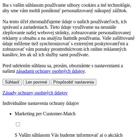
Iba s vaším súhlasom používame súbory cookies a iné technológie,
aby sme vám mohli ponúknuť personalizovaný nákupný zážitok.
Na tento účel zhromažďujeme údaje o našich používateľoch, ich
správaní a zariadeniach. Tieto údaje využívame na neustále
zlepšovanie našej webovej stránky, zobrazovanie personalizovanej
reklamy a obsahu a na analýzu štatistík používania. Vaše zašifrované
údaje môžeme tiež synchronizovať s externými poskytovateľmi a
zobrazovať vám ponuky prostredníctvom ich online reklamných
kanálov, len ak už ich služby sami používate.
Pred udelením súhlasu sa, prosím, oboznámte s nastaveniami a
našimi
zásadami ochrany osobných údajov
.
Súhlasiť
Len povinné
Prispôsobiť nastavenia
Zásady ochrany osobných údajov
Individuálne nastavenia ochrany údajov
Marketing per Customer-Match
S Vaším súhlasom Vás budeme informovať aj o akciách