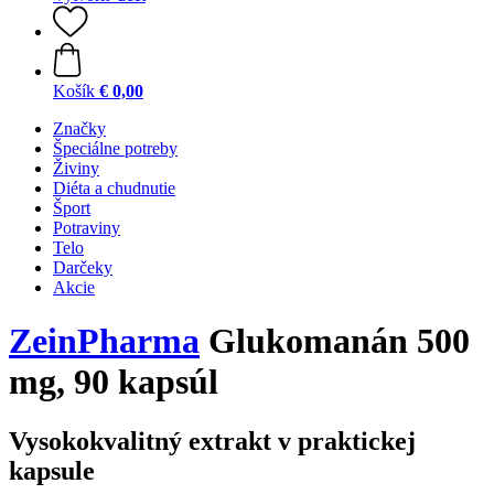
Košík
€ 0,00
Značky
Špeciálne potreby
Živiny
Diéta a chudnutie
Šport
Potraviny
Telo
Darčeky
Akcie
ZeinPharma
Glukomanán 500
mg, 90 kapsúl
Vysokokvalitný extrakt v praktickej
kapsule