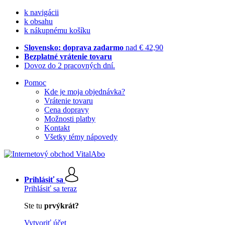
k navigácii
k obsahu
k nákupnému košíku
Slovensko: doprava zadarmo
nad € 42,90
Bezplatné vrátenie tovaru
Dovoz do 2 pracovných dní.
Pomoc
Kde je moja objednávka?
Vrátenie tovaru
Cena dopravy
Možnosti platby
Kontakt
Všetky témy nápovedy
Prihlásiť sa
Prihlásiť sa teraz
Ste tu
prvýkrát?
Vytvoriť účet