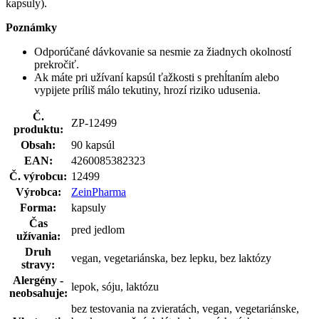
kapsuly).
Poznámky
Odporúčané dávkovanie sa nesmie za žiadnych okolností
prekročiť.
Ak máte pri užívaní kapsúl ťažkosti s prehĺtaním alebo
vypijete príliš málo tekutiny, hrozí riziko udusenia.
Č.
ZP-12499
produktu:
Obsah:
90 kapsúl
EAN:
4260085382323
Č. výrobcu:
12499
Výrobca:
ZeinPharma
Forma:
kapsuly
Čas
pred jedlom
užívania:
Druh
vegan, vegetariánska, bez lepku, bez laktózy
stravy:
Alergény -
lepok, sóju, laktózu
neobsahuje:
bez testovania na zvieratách, vegan, vegetariánske,