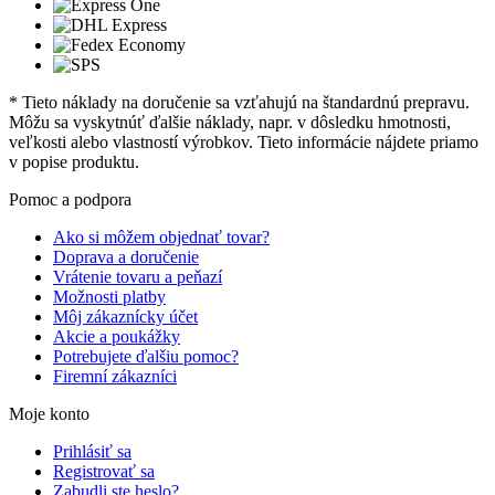
* Tieto náklady na doručenie sa vzťahujú na štandardnú prepravu.
Môžu sa vyskytnúť ďalšie náklady, napr. v dôsledku hmotnosti,
veľkosti alebo vlastností výrobkov. Tieto informácie nájdete priamo
v popise produktu.
Pomoc a podpora
Ako si môžem objednať tovar?
Doprava a doručenie
Vrátenie tovaru a peňazí
Možnosti platby
Môj zákaznícky účet
Akcie a poukážky
Potrebujete ďalšiu pomoc?
Firemní zákazníci
Moje konto
Prihlásiť sa
Registrovať sa
Zabudli ste heslo?