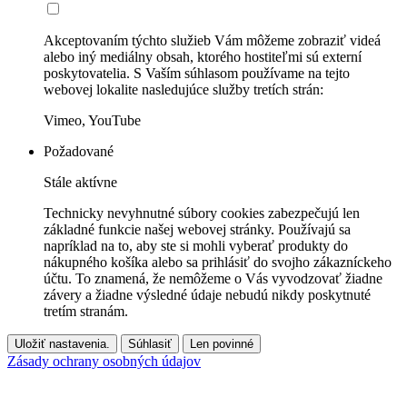
Akceptovaním týchto služieb Vám môžeme zobraziť videá
alebo iný mediálny obsah, ktorého hostiteľmi sú externí
poskytovatelia. S Vaším súhlasom používame na tejto
webovej lokalite nasledujúce služby tretích strán:
Vimeo, YouTube
Požadované
Stále aktívne
Technicky nevyhnutné súbory cookies zabezpečujú len
základné funkcie našej webovej stránky. Používajú sa
napríklad na to, aby ste si mohli vyberať produkty do
nákupného košíka alebo sa prihlásiť do svojho zákazníckeho
účtu. To znamená, že nemôžeme o Vás vyvodzovať žiadne
závery a žiadne výsledné údaje nebudú nikdy poskytnuté
tretím stranám.
Uložiť nastavenia.
Súhlasiť
Len povinné
Zásady ochrany osobných údajov