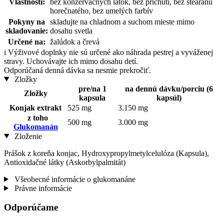
Vlastnosti:
bez konzervačných látok, bez príchutí, bez stearanu
horečnatého, bez umelých farbív
Pokyny na
skladujte na chladnom a suchom mieste mimo
skladovanie:
dosahu svetla
Určené na:
žalúdok a črevá
i
Výživové doplnky nie sú určené ako náhrada pestrej a vyváženej
stravy. Uchovávajte ich mimo dosahu detí.
Odporúčaná denná dávka sa nesmie prekročiť.
Zložky
pre/na 1
na dennú dávku/porciu (6
Zložky
kapsula
kapsúl)
Konjak extrakt
525 mg
3.150 mg
z toho
500 mg
3.000 mg
Glukomanán
Zloženie
Prášok z koreňa konjac, Hydroxypropylmetylcelulóza (Kapsula),
Antioxidačné látky (Askorbylpalmitát)
Všeobecné informácie o glukomanáne
Právne informácie
Odporúčame