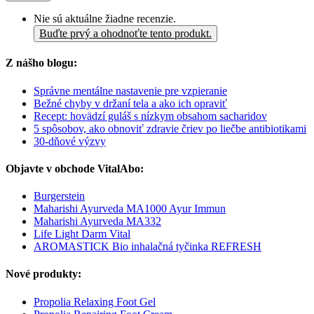
Nie sú aktuálne žiadne recenzie.
Buďte prvý a ohodnoťte tento produkt.
Z nášho blogu:
Správne mentálne nastavenie pre vzpieranie
Bežné chyby v držaní tela a ako ich opraviť
Recept: hovädzí guláš s nízkym obsahom sacharidov
5 spôsobov, ako obnoviť zdravie čriev po liečbe antibiotikami
30-dňové výzvy
Objavte v obchode VitalAbo:
Burgerstein
Maharishi Ayurveda MA1000 Ayur Immun
Maharishi Ayurveda MA332
Life Light Darm Vital
AROMASTICK Bio inhalačná tyčinka REFRESH
Nové produkty:
Propolia Relaxing Foot Gel