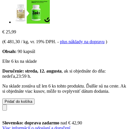
€ 25,99
(
€ 481,30 / kg
, vr. 19% DPH.
-
plus náklady na dopravu
)
Obsah:
90 kapsúl
Ešte 6 ks na sklade
Doručenie: streda, 12. augusta
, ak si objednáte do dňa:
nedeľa,23:59 h
.
Na sklade zostáva už len 6 ks tohto produktu. Ďalšie sú na ceste. Ak
si objednáte viac kusov, môže to ovplyvniť dátum dodania.
Pridať do košíka
Slovensko: doprava zadarmo
nad € 42,90
Viac informácií o odoslaní a doručení