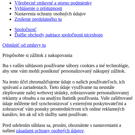
Všeobecné zmluvné a storno podmienky
Vyhlásenie o prístupnosti
Nastavenia ochrany osobných údajov
Zrušenie predplatného tu
Spoločnosť
Ďalšie obchody patriace spoločnosti niceshops
Odstúpiť od zmluvy tu
Prispôsobte si zážitok z nakupovania
Iba s vaším súhlasom používame súbory cookies a iné technológie,
aby sme vám mohli ponúknuť personalizovaný nákupný zážitok.
Na tento účel zhromažďujeme údaje o našich používateľoch, ich
správaní a zariadeniach. Tieto údaje využívame na neustále
zlepšovanie našej webovej stránky, zobrazovanie personalizovanej
reklamy a obsahu a na analýzu štatistík používania. Vaše zašifrované
údaje môžeme tiež synchronizovať s externými poskytovateľmi a
zobrazovať vám ponuky prostredníctvom ich online reklamných
kanálov, len ak už ich služby sami používate.
Pred udelením súhlasu sa, prosím, oboznámte s nastaveniami a
našimi
zásadami ochrany osobných údajov
.