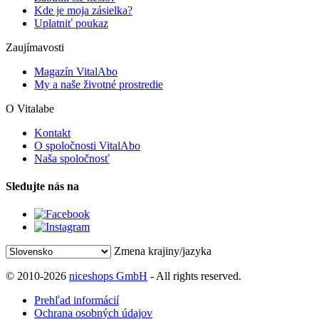
Kde je moja zásielka?
Uplatniť poukaz
Zaujímavosti
Magazín VitalAbo
My a naše životné prostredie
O Vitalabe
Kontakt
O spoločnosti VitalAbo
Naša spoločnosť
Sledujte nás na
Zmena krajiny/jazyka
© 2010-2026
niceshops GmbH
- All rights reserved.
Prehľad informácií
Ochrana osobných údajov