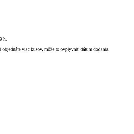
9 h
.
 si objednáte viac kusov, môže to ovplyvniť dátum dodania.