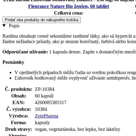
Fleurance Nature Bio ženšen, 60 tabliet
Celková cena:
Pridať oba produkty do nákupného košíka
Popis
Rastlina obsahuje cenné sekundárne rastlinné látky, ako sú hypercí
žiadne nežiaduce prísady, ako je stearan horečnatý, farbivá alebo kon
Odporúčané užívanie:
1 kapsula denne. Zapite s dostatočným množs
Poznámky
V ojedinelých prípadoch môžu ľudia so svetlou pokožkou reag
Ľubovník bodkovaný môže ovplyvniť užívanie antidepresív, lie
Č. produktu:
ZP-10384
Obsah:
60 kapsúl
EAN:
4260085385317
Č. výrobcu:
10384
Výrobca:
ZeinPharma
Forma:
kapsuly
Druh stravy:
vegan, vegetariánska, bez lepku, bez laktózy
Alergény -