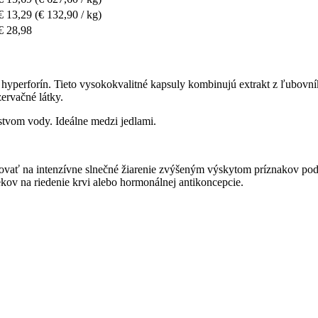
€ 13,29
(€ 132,90 / kg)
€ 28,98
n a hyperforín. Tieto vysokokvalitné kapsuly kombinujú extrakt z ľub
zervačné látky.
tvom vody. Ideálne medzi jedlami.
ovať na intenzívne slnečné žiarenie zvýšeným výskytom príznakov po
kov na riedenie krvi alebo hormonálnej antikoncepcie.