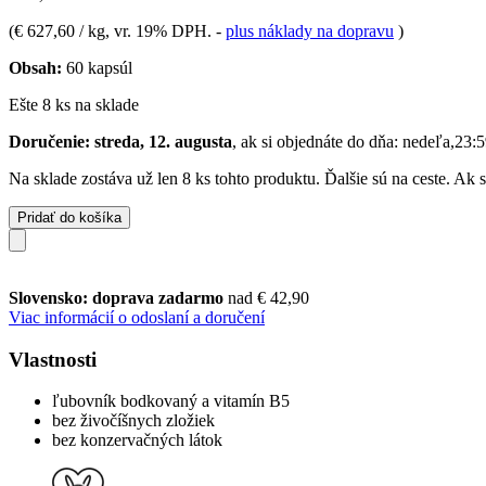
(
€ 627,60 / kg
, vr. 19% DPH.
-
plus náklady na dopravu
)
Obsah:
60 kapsúl
Ešte 8 ks na sklade
Doručenie: streda, 12. augusta
, ak si objednáte do dňa:
nedeľa,23:5
Na sklade zostáva už len 8 ks tohto produktu. Ďalšie sú na ceste. Ak
Pridať do košíka
Slovensko: doprava zadarmo
nad € 42,90
Viac informácií o odoslaní a doručení
Vlastnosti
ľubovník bodkovaný a vitamín B5
bez živočíšnych zložiek
bez konzervačných látok