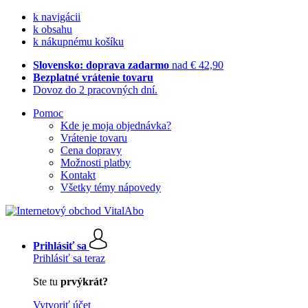
k navigácii
k obsahu
k nákupnému košíku
Slovensko: doprava zadarmo
nad € 42,90
Bezplatné vrátenie tovaru
Dovoz do 2 pracovných dní.
Pomoc
Kde je moja objednávka?
Vrátenie tovaru
Cena dopravy
Možnosti platby
Kontakt
Všetky témy nápovedy
Prihlásiť sa
Prihlásiť sa teraz
Ste tu
prvýkrát?
Vytvoriť účet