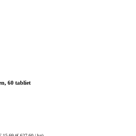
, 60 tabliet
€ 15,69
(€ 627,60 / kg)