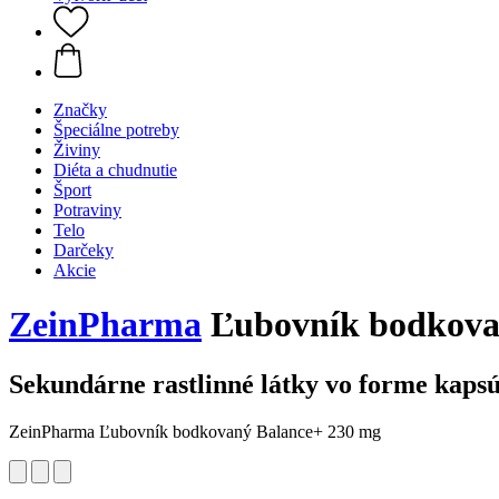
Značky
Špeciálne potreby
Živiny
Diéta a chudnutie
Šport
Potraviny
Telo
Darčeky
Akcie
ZeinPharma
Ľubovník bodkovan
Sekundárne rastlinné látky vo forme kapsú
ZeinPharma Ľubovník bodkovaný Balance+ 230 mg