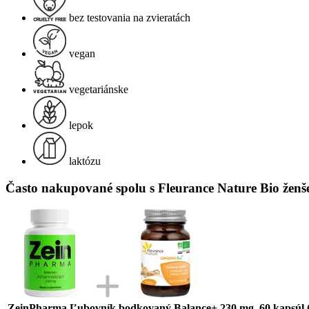
bez testovania na zvieratách
vegan
vegetariánske
lepok
laktózu
Často nakupované spolu s Fleurance Nature Bio ženšen
ZeinPharma Ľubovník bodkovaný Balance+ 230 mg, 60 kapsúl