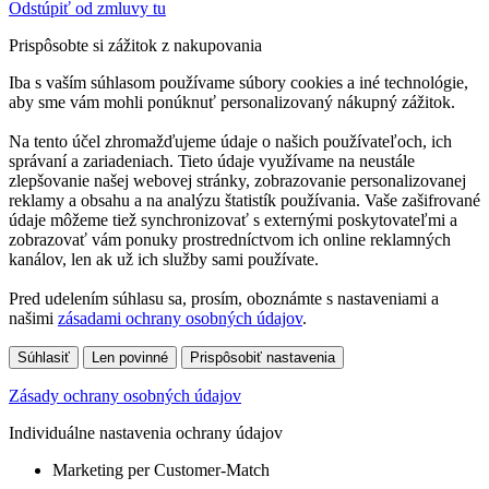
Odstúpiť od zmluvy tu
Prispôsobte si zážitok z nakupovania
Iba s vaším súhlasom používame súbory cookies a iné technológie,
aby sme vám mohli ponúknuť personalizovaný nákupný zážitok.
Na tento účel zhromažďujeme údaje o našich používateľoch, ich
správaní a zariadeniach. Tieto údaje využívame na neustále
zlepšovanie našej webovej stránky, zobrazovanie personalizovanej
reklamy a obsahu a na analýzu štatistík používania. Vaše zašifrované
údaje môžeme tiež synchronizovať s externými poskytovateľmi a
zobrazovať vám ponuky prostredníctvom ich online reklamných
kanálov, len ak už ich služby sami používate.
Pred udelením súhlasu sa, prosím, oboznámte s nastaveniami a
našimi
zásadami ochrany osobných údajov
.
Súhlasiť
Len povinné
Prispôsobiť nastavenia
Zásady ochrany osobných údajov
Individuálne nastavenia ochrany údajov
Marketing per Customer-Match