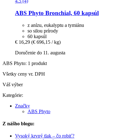
4.5 (4)
ABS Phyto
Bronchial, 60 kapsúl
z anízu, eukalyptu a tymiánu
so silou prírody
60 kapsúl
€ 16,29
(€ 696,15 / kg)
Doručenie do 11. augusta
ABS Phyto: 1 produkt
Všetky ceny vr. DPH
Váš výber
Kategórie:
Značky
ABS Phyto
Z nášho blogu:
Vysoký krvný tlak – čo robiť?