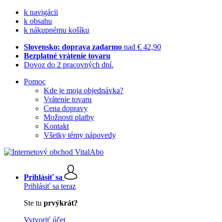
k navigácii
k obsahu
k nákupnému košíku
Slovensko: doprava zadarmo
nad € 42,90
Bezplatné vrátenie tovaru
Dovoz do 2 pracovných dní.
Pomoc
Kde je moja objednávka?
Vrátenie tovaru
Cena dopravy
Možnosti platby
Kontakt
Všetky témy nápovedy
Prihlásiť sa
Prihlásiť sa teraz
Ste tu
prvýkrát?
Vytvoriť účet