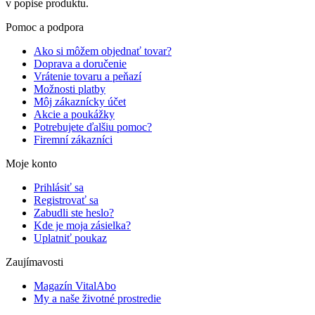
v popise produktu.
Pomoc a podpora
Ako si môžem objednať tovar?
Doprava a doručenie
Vrátenie tovaru a peňazí
Možnosti platby
Môj zákaznícky účet
Akcie a poukážky
Potrebujete ďalšiu pomoc?
Firemní zákazníci
Moje konto
Prihlásiť sa
Registrovať sa
Zabudli ste heslo?
Kde je moja zásielka?
Uplatniť poukaz
Zaujímavosti
Magazín VitalAbo
My a naše životné prostredie