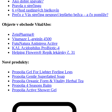
Ako dobre spávate?
Pravda o strečingu
6 výhod rastlinných bielkovín
Prečo z Vás strečing nespraví lepšieho bežca – a čo pomôže?
Objavte v obchode VitalAbo:
ZeinPharma®
Vitamaze L-arginín 4500
FutuNatura Antistress Active
KAL Acidophilus ProBiotic-4
Helping Flowers® Repík lekársky č. 31
Nové produkty:
Propolia Gel For Lighter Feeling Legs
Propolia Gentle Superfatted Soap
Propolia Organic Form & Vitality Herbal Tea
Propolia 4 Seasons Balm
Propolia Active Shower Gel