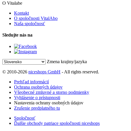
O Vitalabe
Kontakt
O spoločnosti VitalAbo
Naša spoločnosť
Sledujte nás na
Zmena krajiny/jazyka
© 2010-2026
niceshops GmbH
- All rights reserved.
Prehľad informácií
Ochrana osobných údajov
Všeobecné zmluvné a storno podmienky
Vyhlásenie o prístupnosti
Nastavenia ochrany osobných údajov
Zrušenie predplatného tu
Spoločnosť
Ďalšie obchody patriace spoločnosti niceshops