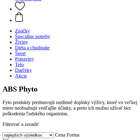
Značky
Špeciálne potreby
Živiny
Diéta a chudnutie
Šport
Potraviny
Telo
Darčeky
Akcie
ABS Phyto
Fyto produkty predstavujú rastlinné doplnky výživy, ktoré vo veľkej
miere neobsahujú vedľajšie účinky, a preto ich možno užívať bez
poškodenia ľudského organizmu.
Filtrovať a zoradiť
Cena
Forma