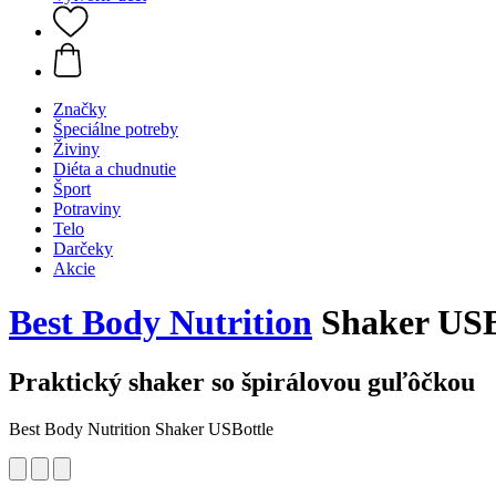
Značky
Špeciálne potreby
Živiny
Diéta a chudnutie
Šport
Potraviny
Telo
Darčeky
Akcie
Best Body Nutrition
Shaker USB
Praktický shaker so špirálovou guľôčkou
Best Body Nutrition Shaker USBottle