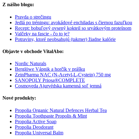
Z nášho blogu:
Pravda o strečingu
Jedlá po tréningu: avokádové enchiladas s čiernou fazuľkou
Recept: bobuľový ovsený kokteil so srvátkovým proteínom
Valčeky na fascie - čo to je?
Potraviny, ktoré neobsahujú (takmer) žiadne kalórie
Objavte v obchode VitalAbo:
Nordic Naturals
Berglöwe Vápnik a horčík v prášku
ZeinPharma NAC (N-Acetyl-L-Cystein) 750 mg
SANOPOLY Priosa®COMPLETE
Cosmoveda Ajurvédska kamenná soľ jemná
Nové produkty:
Propolia Organic Natural Defences Herbal Tea
Propolia Toothpaste Propolis & Mint
Propolia Active Soap
Propolia Deodorant
Propolia Universal Balm