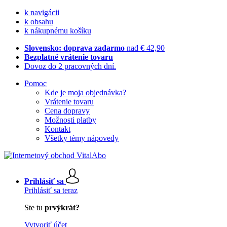
k navigácii
k obsahu
k nákupnému košíku
Slovensko: doprava zadarmo
nad € 42,90
Bezplatné vrátenie tovaru
Dovoz do 2 pracovných dní.
Pomoc
Kde je moja objednávka?
Vrátenie tovaru
Cena dopravy
Možnosti platby
Kontakt
Všetky témy nápovedy
Prihlásiť sa
Prihlásiť sa teraz
Ste tu
prvýkrát?
Vytvoriť účet