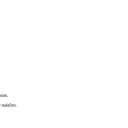
úsom.
 nalačno.