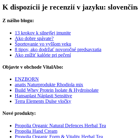
K dispozícii je recenzií v jazyku: slovenč
Z nášho blogu:
13 krokov k silnejšej imunite
Ako dobre spávate?
Športovanie vo vyššom veku
8 tipov, ako dodržať novoročné predsavzatia
Ako znížiť kalórie pri pečení
Objavte v obchode VitalAbo:
ENZBORN
anatis Naturprodukte Rhodiola mix
Build Whey Protein Isolate & Hydroisolate
Hansaplast Náplasti Sensitive
Terra Elements Dulse vločky
Nové produkty:
Propolia Organic Natural Defences Herbal Tea
Propolia Hand Cream
Propolia Organic Form & Vitality Herbal Tea