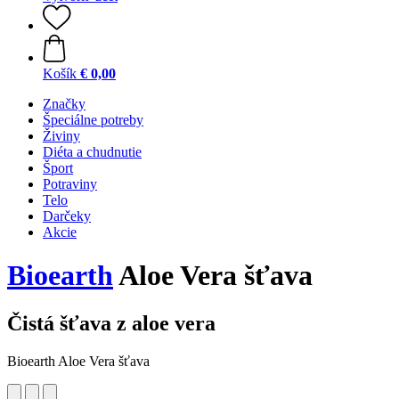
Košík
€ 0,00
Značky
Špeciálne potreby
Živiny
Diéta a chudnutie
Šport
Potraviny
Telo
Darčeky
Akcie
Bioearth
Aloe Vera šťava
Čistá šťava z aloe vera
Bioearth Aloe Vera šťava