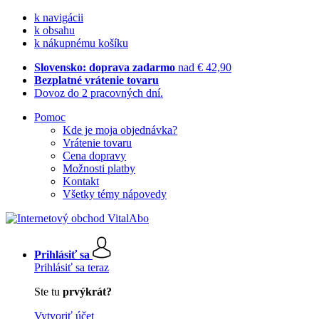
k navigácii
k obsahu
k nákupnému košíku
Slovensko: doprava zadarmo
nad € 42,90
Bezplatné vrátenie tovaru
Dovoz do 2 pracovných dní.
Pomoc
Kde je moja objednávka?
Vrátenie tovaru
Cena dopravy
Možnosti platby
Kontakt
Všetky témy nápovedy
Prihlásiť sa
Prihlásiť sa teraz
Ste tu
prvýkrát?
Vytvoriť účet